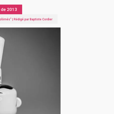
s de 2013
iplômés
" |
Rédigé par Baptiste Cordier