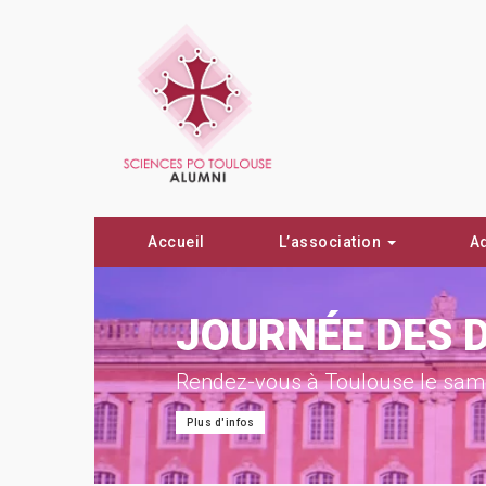
Accueil
L’association
A
ON !
JOURNÉE DES 
Rendez-vous à Toulouse le same
Plus d'infos