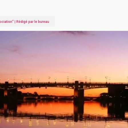
ociation
" |
Rédigé par le bureau