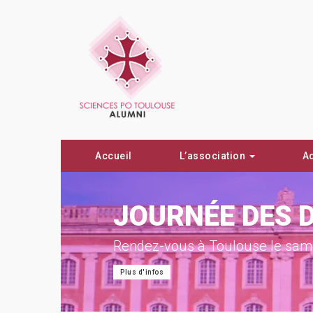
Accueil
L’association
A
ON !
JOURNÉE DES 
Rendez-vous à Toulouse le same
Plus d'infos