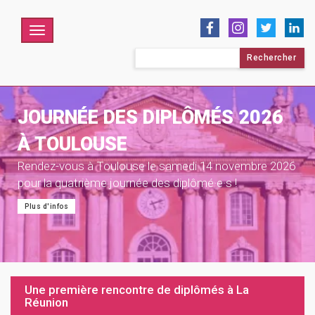
Menu
Rechercher :
JOURNÉE DES DIPLÔMÉS 2026
À TOULOUSE
Rendez-vous à Toulouse le samedi 14 novembre 2026
pour la quatrième journée des diplômé·e·s !
Plus d'infos
Une première rencontre de diplômés à La
Réunion