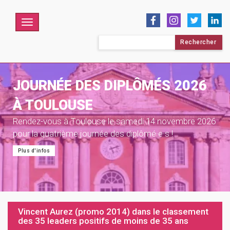
Menu
Rechercher :
JOURNÉE DES DIPLÔMÉS 2026
À TOULOUSE
Rendez-vous à Toulouse le samedi 14 novembre 2026
pour la quatrième journée des diplômé·e·s !
Plus d'infos
Vincent Aurez (promo 2014) dans le classement
des 35 leaders positifs de moins de 35 ans