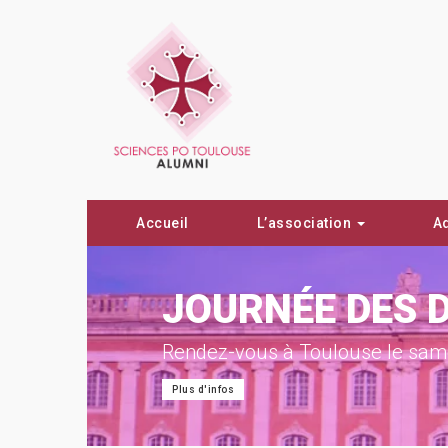
Accueil
L’association
A
ON !
JOURNÉE DES 
Rendez-vous à Toulouse le same
Plus d'infos