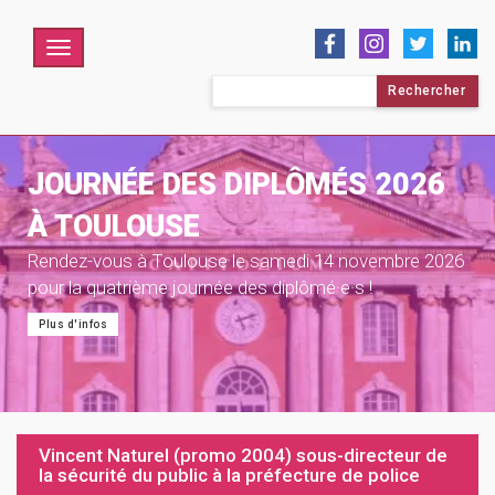
Menu
Rechercher :
JOURNÉE DES DIPLÔMÉS 2026
À TOULOUSE
Rendez-vous à Toulouse le samedi 14 novembre 2026
pour la quatrième journée des diplômé·e·s !
Plus d'infos
Vincent Naturel (promo 2004) sous-directeur de
la sécurité du public à la préfecture de police