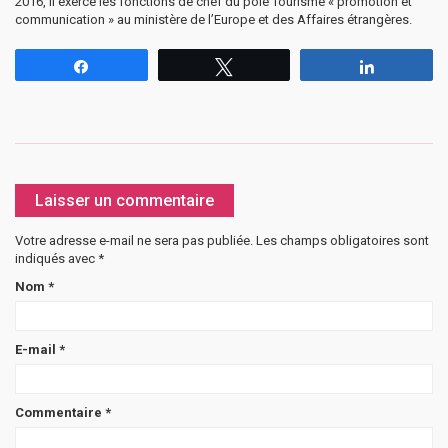
2016, il exerce les fonctions de chef du pôle Tourisme « promotion et
communication » au ministère de l’Europe et des Affaires étrangères.
Partagez
Tweetez
Partagez
Laisser un commentaire
Votre adresse e-mail ne sera pas publiée.
Les champs obligatoires sont
indiqués avec
*
Nom
*
E-mail
*
Commentaire
*