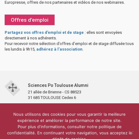
Europresse, offres de nos partenaires et vidéos de nos webinaires.
Offres d’emploi
Partagez vos offres d’emploi et de stage
: elles sont envoyées
directement à nos adhérents.
Pour recevoir notre sélection d’offres d’emploi et de stage diffusée tous
les lundis à 9h15,
adhérez à l’association
.
Sciences Po Toulouse Alumni
21 allée de Brienne - CS 88523
31 685 TOULOUSE Cedex 6
Accueil
L’association
Antennes et clubs
Adhésion
Nous utilisons des cookies pour vous garantir la meilleure
Partenaires et soutiens
Lettre d’information
Réseaux sociaux
expérience et améliorer la performance de notre site.
Sciences Po Toulouse
Pour plus d'informations, consulter notre politique de
Carré Alumni de la bibliothèque de Sciences Po Toulouse
10 000 diplômés
confidentialité. En continuant votre navigation, vous acceptez le
Réseau ScPo
Mentions légales
Politique de confidentialité
Plan du site
Contact