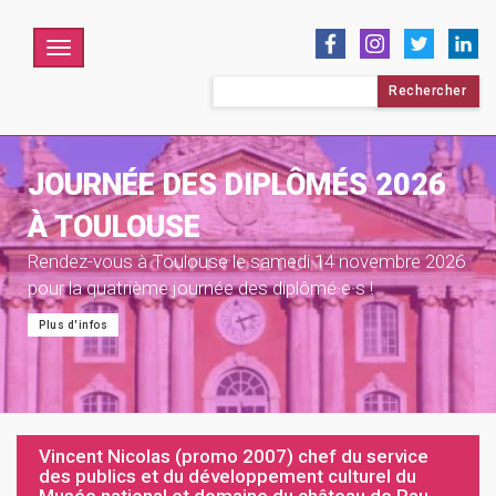
Menu
Rechercher :
JOURNÉE DES DIPLÔMÉS 2026
À TOULOUSE
Rendez-vous à Toulouse le samedi 14 novembre 2026
pour la quatrième journée des diplômé·e·s !
Plus d'infos
Vincent Nicolas (promo 2007) chef du service
des publics et du développement culturel du