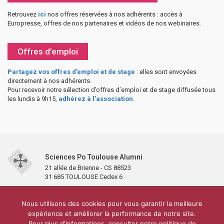
Retrouvez
ici
nos offres réservées à nos adhérents : accès à
Europresse, offres de nos partenaires et vidéos de nos webinaires.
Offres d’emploi
Partagez vos offres d’emploi et de stage
: elles sont envoyées
directement à nos adhérents.
Pour recevoir notre sélection d’offres d’emploi et de stage diffusée tous
les lundis à 9h15,
adhérez à l’association
.
Sciences Po Toulouse Alumni
21 allée de Brienne - CS 88523
31 685 TOULOUSE Cedex 6
Accueil
L’association
Antennes et clubs
Adhésion
Nous utilisons des cookies pour vous garantir la meilleure
Partenaires et soutiens
Lettre d’information
Réseaux sociaux
expérience et améliorer la performance de notre site.
Sciences Po Toulouse
Pour plus d'informations, consulter notre politique de
Carré Alumni de la bibliothèque de Sciences Po Toulouse
10 000 diplômés