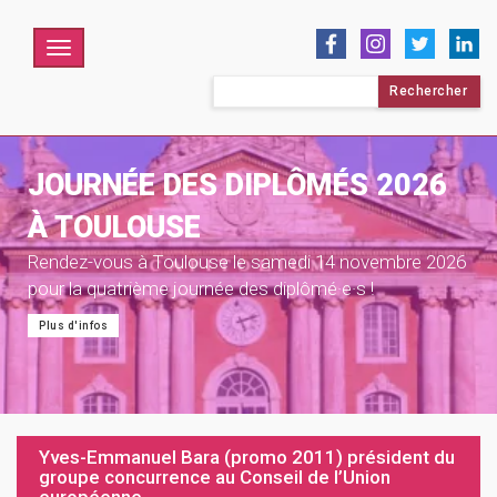
Menu
Rechercher :
JOURNÉE DES DIPLÔMÉS 2026
À TOULOUSE
Rendez-vous à Toulouse le samedi 14 novembre 2026
pour la quatrième journée des diplômé·e·s !
Plus d'infos
Yves-Emmanuel Bara (promo 2011) président du
groupe concurrence au Conseil de l’Union