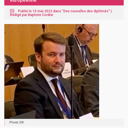
européenne
Publié le 10 mai 2022 dans "
Des nouvelles des diplômés
" |
Rédigé par Baptiste Cordier
Photo DR