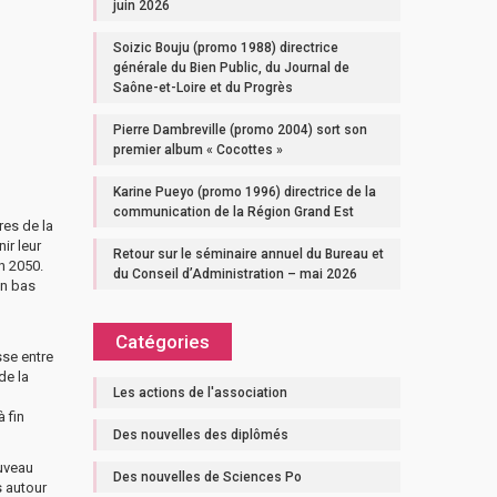
juin 2026
Soizic Bouju (promo 1988) directrice
générale du Bien Public, du Journal de
Saône-et-Loire et du Progrès
Pierre Dambreville (promo 2004) sort son
premier album « Cocottes »
Karine Pueyo (promo 1996) directrice de la
communication de la Région Grand Est
res de la
ir leur
Retour sur le séminaire annuel du Bureau et
n 2050.
du Conseil d’Administration – mai 2026
on bas
Catégories
sse entre
de la
Les actions de l'association
 fin
Des nouvelles des diplômés
ouveau
Des nouvelles de Sciences Po
s autour