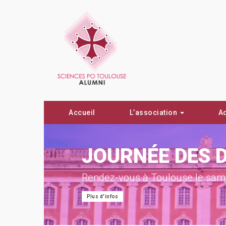
Accueil
L’association
A
ON !
JOURNÉE DES 
Rendez-vous à Toulouse le same
Plus d'infos