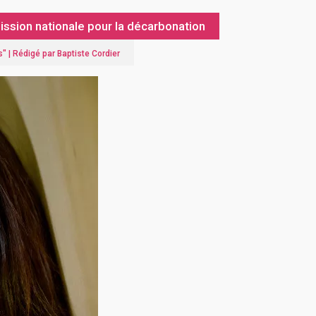
ssion nationale pour la décarbonation
s
" |
Rédigé par Baptiste Cordier