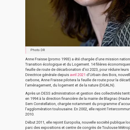
Photo DR
Anne Fraisse (promo 1993) a été chargée d’une mission nationa
Transition écologique et du Logement. 14 filières économiques (
feuille de route de décarbonation d’ici 2023, pour réduire leurs
Directrice générale depuis
avril 2021
d’Urbain des Bois, nouvell
carbone, Anne Fraisse pilotera la feuille de route pour la déca
l’aménagement, du logement et de la nature (DGALN).
Après un DESS administration et gestion des collectivités territ
en 1994 à la direction financière de la mairie de Blagnac (Haute
Sem Constellation, chargée notamment du programme d’accueil
l’agglomération toulousaine. En 2002, elle rejoint l’intercommun
2010.
Début 2011, elle rejoint Europolia, nouvelle société publique 
parc des expositions et centre de congrès de Toulouse Métropo