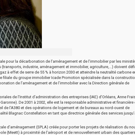
le pour la décarbonation de l’aménagement et de l’immobilier par les ministè
transports, industrie, aménagement et immobilier, agriculture,…) doivent défin
 gaz à effet de serre de 55 % à horizon 2030 et atteindre la neutralité carbone e
e filiale du groupe immobilier Icade Promotion spécialisée dans la constructi
rbonation de l’aménagement et de l’immobilier avec la Direction générale de
oriales de l’Institut d’administration des entreprises (IAE) d’Orléans, Anne Frai
-Garonne). De 2001 à 2002, elle est la responsable administrative et financière 
 de l’A380 et des opérations de logement et de bureaux au nord-ouest de
alité Blagnac Constellation en tant que directrice générale des services jusqu’à
locale d’aménagement (SPLA) créée pour porter les projets de réalisation du n
le (Meett) à proximité de l’aéroport et de renouvellement urbain des quartier