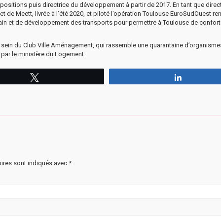
xpositions puis directrice du développement à partir de 2017. En tant que direc
jet de Meett, livrée à l’été 2020, et piloté l’opération Toulouse EuroSudOuest 
in et de développement des transports pour permettre à Toulouse de confort
al au sein du Club Ville Aménagement, qui rassemble une quarantaine d’organisme
par le ministère du Logement.
Tweetez
Partagez
ires sont indiqués avec
*