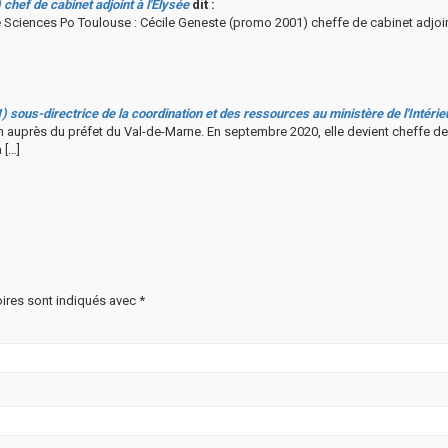
hef de cabinet adjoint à l'Élysée
dit :
de Sciences Po Toulouse : Cécile Geneste (promo 2001) cheffe de cabinet adjoin
sous-directrice de la coordination et des ressources au ministère de l'Intérie
n auprès du préfet du Val-de-Marne. En septembre 2020, elle devient cheffe de
 […]
ires sont indiqués avec
*