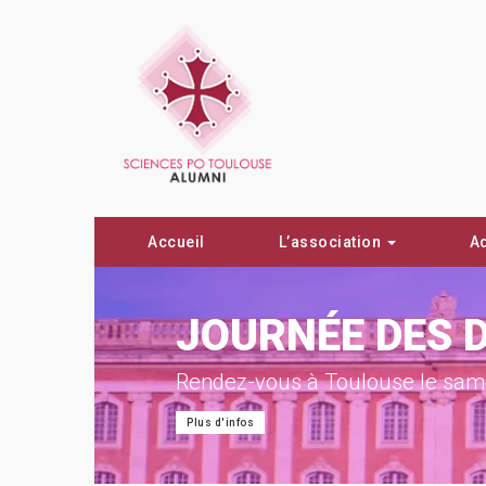
Accueil
L’association
A
ON !
JOURNÉE DES 
Rendez-vous à Toulouse le same
Plus d'infos