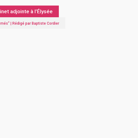
et adjointe à l’Élysée
lômés
" |
Rédigé par Baptiste Cordier