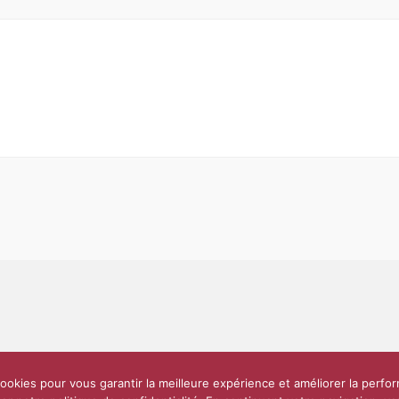
Partenaires et soutiens
Lettre d’information
Réseaux sociaux
Scien
ookies pour vous garantir la meilleure expérience et améliorer la perfo
e
10 000 diplômés
Réseau ScPo
Mentions légales
Politique de confi