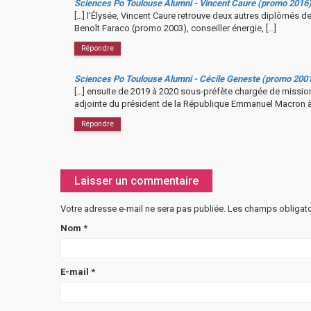
Sciences Po Toulouse Alumni - Vincent Caure (promo 2016) c
[…] l’Élysée, Vincent Caure retrouve deux autres diplômés 
Benoît Faraco (promo 2003), conseiller énergie, […]
Répondre
Sciences Po Toulouse Alumni - Cécile Geneste (promo 2001) 
[…] ensuite de 2019 à 2020 sous-préfète chargée de missio
adjointe du président de la République Emmanuel Macron à
Répondre
Laisser un commentaire
Votre adresse e-mail ne sera pas publiée.
Les champs obligato
Nom
*
E-mail
*