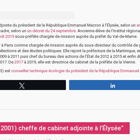
jointe du président de la République Emmanuel Macron à l’Élysée, selon un
a
 cadre, selon un
un décret du 24 septembre
. Ancienne élève de l’Institut régiona
oût 2019
sous-préfète chargée de mission auprès du préfet du Val-de-Marne.
rieur à Paris comme chargée de mission auprès du sous-directeur du contrôle de
ections et des études politiques. Elle rejoint la préfecture de la Martinique, e
09 à 2011 puis chef du bureau des actions de l’État de 2012 à 2015 et enfin di
 2017. De
2017
à 2019, elle est directrice de cabinet de la préfète de la Vienne.
03) est
conseiller technique écologie du président de la République Emmanue
Tweetez
Partagez
001) cheffe de cabinet adjointe à l’Élysée”