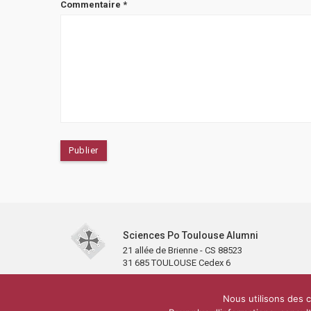
Commentaire
*
Sciences Po Toulouse Alumni
21 allée de Brienne - CS 88523
31 685 TOULOUSE Cedex 6
Accueil
L’association
Antennes et clubs
Adhésion
Nous utilisons des c
Carré Alumni de la bibliothèque de Sciences Po Toulous