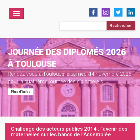
Menu
Rechercher :
JOURNÉE DES DIPLÔMÉS 2026
À TOULOUSE
Rendez-vous à Toulouse le samedi 14 novembre 2026
pour la quatrième journée des diplômé·e·s !
Plus d'infos
Challenge des acteurs publics 2014 : l’avenir des
maternelles sur les bancs de l’Assemblée