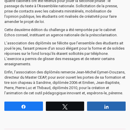
quatre cabinets ont été retenus pour jouer la seconde phase : le
passage du texte à l’Assemblée nationale. Sollicitation de la presse,
prise de contacts avec les cabinets ministériels, mobilisation de
l’opinion publique, les étudiants ont rivalisés de créativité pour faire
amender le projet de loi.
Cette deuxième édition du challenge a été remportée par le cabinet
Echos conseil, instituant un agence nationale de la préscolarisation.
L’association des diplômés se félicite que l’ensemble des étudiants ait
joué le jeu, faisant preuve d’un souci élégant pour la forme et de solides
réponses sur le fond lorsqu’ils étaient sollicités par téléphone.
L’exercice a permis de glisser des messages et de retenir certains
enseignements.
Enfin, l’association des diplômés remercie Jean-Michel Eymeri-Douzans,
directeur du Master CEAP, pour avoir ouvert les portes de sa formation et
tire son chapeau à Sandrine, diplômée 2006 et Emilien, Jean-Baptiste,
Pierre, Pierre-Luc et Thibaud, diplômés 2010, pour la création et
l’animation de cet outil pédagogique innovant et, espérons-le, pérenne.
Partagez
Tweetez
Partagez