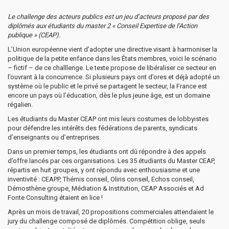
Le challenge des acteurs publics est un jeu d’acteurs proposé par des
diplômés aux étudiants du master 2 « Conseil Expertise de l’Action
publique » (CEAP).
L’Union européenne vient d’adopter une directive visant à harmoniser la
politique de la petite enfance dans les États membres, voici le scénario
– fictif – de ce challlenge. Le texte propose de libéraliser ce secteur en
l’ouvrant à la concurrence. Si plusieurs pays ont d’ores et déjà adopté un
système où le public et le privé se partagent le secteur,
la France
est
encore un pays où l’éducation, dès le plus jeune âge, est un domaine
régalien.
Les étudiants du Master CEAP ont mis leurs costumes de lobbyistes
pour défendre les intérêts des fédérations de parents, syndicats
d’enseignants ou d’entreprises.
Dans un premier temps, les étudiants ont dû répondre à des appels
d’offre lancés par ces organisations. Les 35 étudiants du Master CEAP,
répartis en huit groupes, y ont répondu avec enthousiasme et une
inventivité : CEAPP, Thémis conseil, Oliris conseil, Echos conseil,
Démosthène groupe, Médiation & Institution, CEAP Associés et Ad
Fonte Consulting étaient en lice !
Après un mois de travail, 20 propositions commerciales attendaient le
jury du challenge composé de diplômés. Compétition oblige, seuls