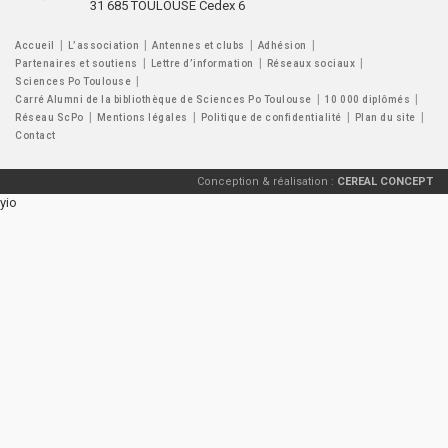
31 685 TOULOUSE Cedex 6
Accueil
L’association
Antennes et clubs
Adhésion
Partenaires et soutiens
Lettre d’information
Réseaux sociaux
Sciences Po Toulouse
Carré Alumni de la bibliothèque de Sciences Po Toulouse
10 000 diplômés
Réseau ScPo
Mentions légales
Politique de confidentialité
Plan du site
Contact
Conception & réalisation :
CEREAL CONCEPT
yio