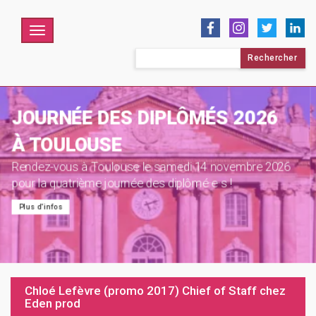
Menu
Rechercher :
COUPURE ESTIVALE 2026
Rendez-vous en septembre 2026 pour la reprise des
activités, bel été à toutes et tous !
Chloé Lefèvre (promo 2017) Chief of Staff chez
Eden prod