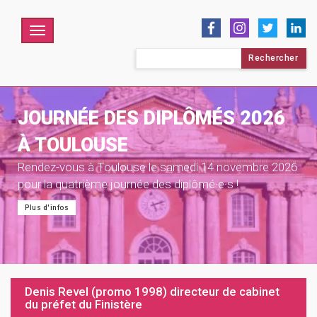
Menu
Rechercher :
JOURNÉE DES DIPLÔMÉS 2026
À TOULOUSE
Rendez-vous à Toulouse le samedi 14 novembre 2026
pour la quatrième journée des diplômé·e·s !
Plus d'infos
Denis Revel (promo 1998) directeur de cabinet
du préfet du Finistère