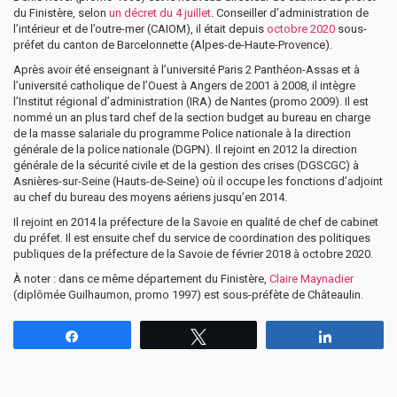
du Finistère, selon
un décret du 4 juillet
. Conseiller d’administration de
l’intérieur et de l’outre-mer (CAIOM), il était depuis
octobre 2020
sous-
préfet du canton de Barcelonnette (Alpes-de-Haute-Provence).
Après avoir été enseignant à l’université Paris 2 Panthéon-Assas et à
l’université catholique de l’Ouest à Angers de 2001 à 2008, il intègre
l’Institut régional d’administration (IRA) de Nantes (promo 2009). Il est
nommé un an plus tard chef de la section budget au bureau en charge
de la masse salariale du programme Police nationale à la direction
générale de la police nationale (DGPN). Il rejoint en 2012 la direction
générale de la sécurité civile et de la gestion des crises (DGSCGC) à
Asnières-sur-Seine (Hauts-de-Seine) où il occupe les fonctions d’adjoint
au chef du bureau des moyens aériens jusqu’en 2014.
Il rejoint en 2014 la préfecture de la Savoie en qualité de chef de cabinet
du préfet. Il est ensuite chef du service de coordination des politiques
publiques de la préfecture de la Savoie de février 2018 à octobre 2020.
À noter : dans ce même département du Finistère,
Claire Maynadier
(diplômée Guilhaumon, promo 1997) est sous-préfète de Châteaulin.
Partagez
Tweetez
Partagez