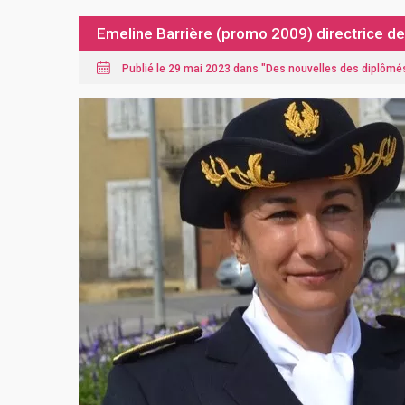
Emeline Barrière (promo 2009) directrice d
Publié le 29 mai 2023 dans "
Des nouvelles des diplômé