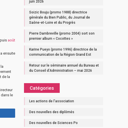
juin 2026
Soizic Bouju (promo 1988) directrice
générale du Bien Public, du Journal de
Saône-et-Loire et du Progrès
Pierre Dambreville (promo 2004) sort son
premier album « Cocottes »
depuis
août
Karine Pueyo (promo 1996) directrice de la
 a ensuite
communication de la Région Grand Est
Retour sur le séminaire annuel du Bureau et
 la
du Conseil d’Administration – mai 2026
ivement
t de la
Catégories
irecteur
 dans le
Les actions de l'association
Des nouvelles des diplômés
Des nouvelles de Sciences Po