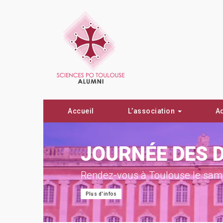
Accueil
L’association
A
ON !
JOURNÉE DES 
Rendez-vous à Toulouse le same
Plus d'infos