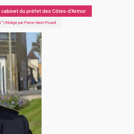
e cabinet du préfet des Côtes-d’Armor
s
" |
Rédigé par Pierre-Henri Picard