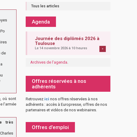
Tous les articles
oyes
Agenda
 Po
Journée des diplômés 2026 à
ires
Toulouse
Le 14 novembre 2026 à 10 heures
+
e de
Archives de l'agenda
.
la
au
Offres réservées à nos
e
adhérents
e, où sont
Retrouvez
ici
nos offres réservées à nos
de l’armée
adhérents : accès à Europresse, offres de nos
partenaires et vidéos de nos webinaires.
e très
Offres d’emploi
Charles