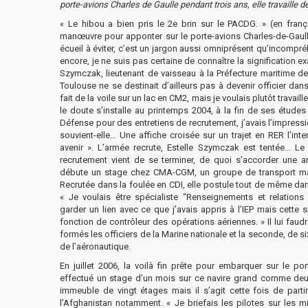
porte-avions Charles de Gaulle pendant trois ans, elle travaille 
« Le hibou a bien pris le 2e brin sur le PACDG. » (en frança
manœuvre pour apponter sur le porte-avions Charles-de-Gaulle)
écueil à éviter, c’est un jargon aussi omniprésent qu’incompr
encore, je ne suis pas certaine de connaître la signification ex
Szymczak, lieutenant de vaisseau à la Préfecture maritime d
Toulouse ne se destinait d’ailleurs pas à devenir officier da
fait de la voile sur un lac en CM2, mais je voulais plutôt travaill
le doute s’installe au printemps 2004, à la fin de ses études 
Défense pour des entretiens de recrutement, j’avais l’impressi
souvient-elle… Une affiche croisée sur un trajet en RER l’inte
avenir ». L’armée recrute, Estelle Szymczak est tentée… 
recrutement vient de se terminer, de quoi s’accorder une an
débute un stage chez CMA-CGM, un groupe de transport mar
Recrutée dans la foulée en CDI, elle postule tout de même dan
« Je voulais être spécialiste “Renseignements et relations in
garder un lien avec ce que j’avais appris à l’IEP mais cette s
fonction de contrôleur des opérations aériennes. » Il lui faud
formés les officiers de la Marine nationale et la seconde, de s
de l’aéronautique.
En juillet 2006, la voilà fin prête pour embarquer sur le por
effectué un stage d’un mois sur ce navire grand comme deux 
immeuble de vingt étages mais il s’agit cette fois de part
l’Afghanistan notamment. « Je briefais les pilotes sur les mi