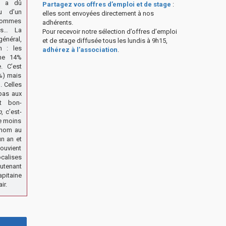
k a dû
Partagez vos offres d’emploi et de stage
:
u d’un
elles sont envoyées directement à nos
hommes
adhérents.
es… La
Pour recevoir notre sélection d’offres d’emploi
général,
et de stage diffusée tous les lundis à 9h15,
n : les
adhérez à l’association
.
ine 14%
. C’est
 %) mais
. Celles
 pas aux
ôt bon-
p
, c’est-
 le moins
énom au
un an et
souvient
calises
eutenant
apitaine
ir.