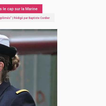
 le cap sur la Marine
diplômés
" |
Rédigé par Baptiste Cordier