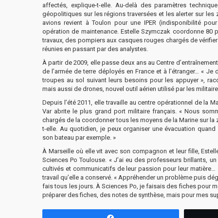
affectés, explique-t-elle. Au-delà des paramètres techniques
géopolitiques sur les régions traversées et les alerter sur les 
avions revient à Toulon pour une IPER (indisponibilité pour
opération de maintenance. Estelle Szymczak coordonne 80 pe
travaux, des pompiers aux casques rouges chargés de vérifier 
réunies en passant par des analystes.
À partir de 2009, elle passe deux ans au Centre d’entraînement
de l’armée de terre déployés en France et à l’étranger… « J
troupes au sol suivant leurs besoins pour les appuyer », raco
mais aussi de drones, nouvel outil aérien utilisé par les militai
Depuis l’été 2011, elle travaille au centre opérationnel de la M
Var abrite le plus grand port militaire français. « Nous som
chargés de la coordonner tous les moyens de la Marine sur la 
t-elle. Au quotidien, je peux organiser une évacuation quand 
son bateau par exemple. »
À Marseille où elle vit avec son compagnon et leur fille, Est
Sciences Po Toulouse. « J’ai eu des professeurs brillants, un
cultivés et communicatifs de leur passion pour leur matière
travail qu’elle a conservé. « Appréhender un problème puis dé
fais tous les jours. À Sciences Po, je faisais des fiches pour
préparer des fiches, des notes de synthèse, mais pour mes supé
Partagez