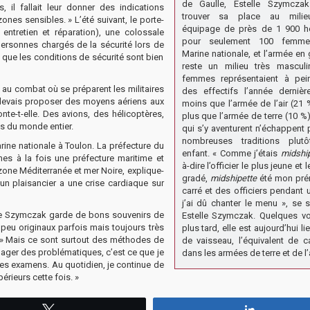
de Gaulle, Estelle Szymcza
, il fallait leur donner des indications
trouver sa place au milie
zones sensibles. » L’été suivant, le porte-
équipage de près de 1 900 
 entretien et réparation), une colossale
pour seulement 100 femm
rsonnes chargés de la sécurité lors de
Marine nationale, et l’armée en 
que les conditions de sécurité sont bien
reste un milieu très masculi
femmes représentaient à pe
 au combat où se préparent les militaires
des effectifs l’année dernière
e devais proposer des moyens aériens aux
moins que l’armée de l’air (21
nte-t-elle. Des avions, des hélicoptères,
plus que l’armée de terre (10 %)
res du monde entier.
qui s’y aventurent n’échappent
nombreuses traditions plut
arine nationale à Toulon. La préfecture du
enfant. « Comme j’étais
midshi
mes à la fois une préfecture maritime et
à-dire l’officier le plus jeune et
zone Méditerranée et mer Noire, explique-
gradé,
midshipette
été mon pr
un plaisancier a une crise cardiaque sur
carré et des officiers pendant 
j’ai dû chanter le menu », se 
elle Szymczak garde de bons souvenirs de
Estelle Szymczak. Quelques vo
 peu originaux parfois mais toujours très
plus tard, elle est aujourd’hui li
… » Mais ce sont surtout des méthodes de
de vaisseau, l’équivalent de c
gager des problématiques, c’est ce que je
dans les armées de terre et de l’a
 mes examens. Au quotidien, je continue de
rieurs cette fois. »
Tweetez
Partagez