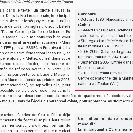
désormais à la Préfecture maritime de Toulon.
is dans le texte : un pilote a réussi la
Parcours
. Dans la Marine nationale, le principal
• Octobre 1980 : Naissance à Tr
éhensible pour le néophyte… « Aujourd’hui
(Aube)
acte de tous nos sigles… », sourit Estelle
• 1999-2003 : Études à Sciences
e Toulon. Cette diplômée de Sciences Po
Toulouse, suivies d’un mastère
ns la Marine… « Je me souviens bien avoir
« Stratégie et ingénierie des affa
er dans les affaires internationales. » Mais
internationales » à l’ESSEC
à l’IEP puis à l’ESSEC. « En arrivant à La
• 2004-2005 : Salariée du group
on de me faire écraser par les tours », se
transport maritime CMA-CGM
rpelle alors : « Mettez du sel dans votre
• Septembre 2005 : Entrée dans 
Le temps de se décider, la campagne de
Marine nationale
née de réflexion avant la suivante. Elle
• 2013 : Lieutenant de vaisseau 
itime par conteneurs basé à Marseille.
Centre opérationnel de la Marin
s la Marine nationale au printemps 2005.
nationale à Toulon (Var)
ternationales”, se rappelle-t-elle, pour
pécialité venait d’être fusionnée dans la
ra donc suivre deux formations : la première, de quatre mois, à l’école naval
ix mois, au sein de l’école du personnel volant, pour apprendre les rudiments 
te-avions Charles de Gaulle. Elle a déjà
Un milieu militaire encor
terrains de football et plus haut qu’un
masculin
ir en mer pendant six mois, non loin de
En embarquant à 25 ans sur le 
ssions ou les exercices qui leur étaient