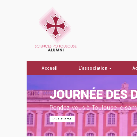
Accueil
L’association
A
ON !
JOURNÉE DES 
Rendez-vous à Toulouse le same
Plus d'infos