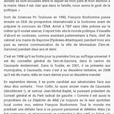
années se sont écoulées entre le départ de mon père et mon élection à
la mairie. Mais il est clair que dans la famille, nous avons le goût de la
politique. »
Sorti de Sciences Po Toulouse en 1990, François Bonhomme passe
ensuite un DEA de prospective internationale à la Sorbonne avant de
préparer le concours de l’ÉNA. Arrivé à l’IEP sans idée précise sur le
métier qu’il voulait exercer, il rejoint très vite le monde politique. Il travaille
d’abord en coulisses, comme assistant parlementaire à Paris, chef de
cabinet à la mairie de Bayonne (Pyrénées-Atlantiques) pendant trois ans
puis au service communication de la ville de Montauban (Tarn-et-
Garonne) pendant deux ans et demi.
C’est en 1998 qu’il se frotte pour la première fois au suffrage universel. Il
est élu conseiller général de Tarn-et-Garonne, dans le canton de
Caussade évidemment. Dans la foulée, en 2001, il se présente aux
municipales, à Caussade, mais c’est à sa deuxième tentative, en 2008
qu’il est élu maire, réélu en mars dernier pour un deuxième mandat.
En septembre dernier, il se porte candidat aux sénatoriales face aux
deux élus sortants : Yvon Collin, lui aussi ancien maire de Caussade
(décidément !), et surtout Jean-Michel Baylet, le puissant président du
Conseil général et du Parti radical de gauche. « Comme il est aussi le
propriétaire de
La Dépêche du Midi
, j’ai toujours eu le seul quotidien
local contre moi, estime François Bonhomme. Tout le monde me
prédisait une défaite face à ce pouvoir personnel et délétère. Mais j’ai
fait campagne, en m’engageant en particulier à être actif au Sénat, où