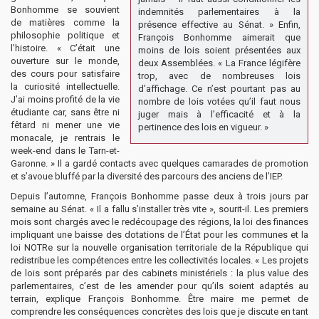
Bonhomme se souvient
indemnités parlementaires à la
de matières comme la
présence effective au Sénat. » Enfin,
philosophie politique et
François Bonhomme aimerait que
l’histoire. « C’était une
moins de lois soient présentées aux
ouverture sur le monde,
deux Assemblées. « La France légifère
des cours pour satisfaire
trop, avec de nombreuses lois
la curiosité intellectuelle.
d’affichage. Ce n’est pourtant pas au
J’ai moins profité de la vie
nombre de lois votées qu’il faut nous
étudiante car, sans être ni
juger mais à l’efficacité et à la
fêtard ni mener une vie
pertinence des lois en vigueur. »
monacale, je rentrais le
week-end dans le Tarn-et-
Garonne. » Il a gardé contacts avec quelques camarades de promotion
et s’avoue bluffé par la diversité des parcours des anciens de l’IEP.
Depuis l’automne, François Bonhomme passe deux à trois jours par
semaine au Sénat. « Il a fallu s’installer très vite », sourit-il. Les premiers
mois sont chargés avec le redécoupage des régions, la loi des finances
impliquant une baisse des dotations de l’État pour les communes et la
loi NOTRe sur la nouvelle organisation territoriale de la République qui
redistribue les compétences entre les collectivités locales. « Les projets
de lois sont préparés par des cabinets ministériels : la plus value des
parlementaires, c’est de les amender pour qu’ils soient adaptés au
terrain, explique François Bonhomme. Être maire me permet de
comprendre les conséquences concrètes des lois que je discute en tant