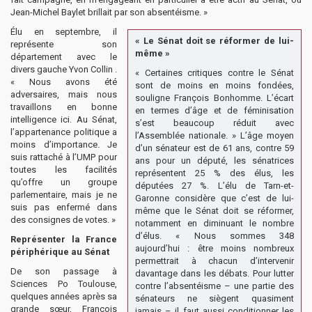
Jean-Michel Baylet brillait par son absentéisme. »
Élu en septembre, il
« Le Sénat doit se réformer de lui-
représente son
même »
département avec le
divers gauche Yvon Collin .
« Certaines critiques contre le Sénat
« Nous avons été
sont de moins en moins fondées,
adversaires, mais nous
souligne François Bonhomme. L’écart
travaillons en bonne
en termes d’âge et de féminisation
intelligence ici. Au Sénat,
s’est beaucoup réduit avec
l’appartenance politique a
l’Assemblée nationale. » L’âge moyen
moins d’importance. Je
d’un sénateur est de 61 ans, contre 59
suis rattaché à l’UMP pour
ans pour un député, les sénatrices
toutes les facilités
représentent 25 % des élus, les
qu’offre un groupe
députées 27 %. L’élu de Tarn-et-
parlementaire, mais je ne
Garonne considère que c’est de lui-
suis pas enfermé dans
même que le Sénat doit se réformer,
des consignes de votes. »
notamment en diminuant le nombre
d’élus. « Nous sommes 348
Représenter la France
aujourd’hui : être moins nombreux
périphérique au Sénat
permettrait à chacun d’intervenir
De son passage à
davantage dans les débats. Pour lutter
Sciences Po Toulouse,
contre l’absentéisme – une partie des
quelques années après sa
sénateurs ne siègent quasiment
grande sœur, François
jamais – il faut aussi conditionner les