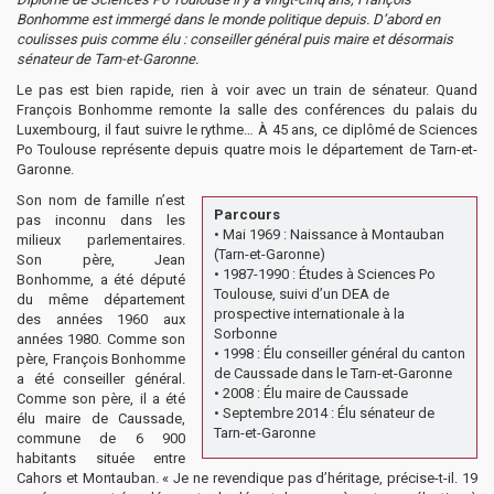
Bonhomme est immergé dans le monde politique depuis. D’abord en
coulisses puis comme élu : conseiller général puis maire et désormais
sénateur de Tarn-et-Garonne.
Le pas est bien rapide, rien à voir avec un train de sénateur. Quand
François Bonhomme remonte la salle des conférences du palais du
Luxembourg, il faut suivre le rythme… À 45 ans, ce diplômé de Sciences
Po Toulouse représente depuis quatre mois le département de Tarn-et-
Garonne.
Son nom de famille n’est
Parcours
pas inconnu dans les
• Mai 1969 : Naissance à Montauban
milieux parlementaires.
(Tarn-et-Garonne)
Son père, Jean
• 1987-1990 : Études à Sciences Po
Bonhomme, a été député
Toulouse, suivi d’un DEA de
du même département
prospective internationale à la
des années 1960 aux
Sorbonne
années 1980. Comme son
• 1998 : Élu conseiller général du canton
père, François Bonhomme
de Caussade dans le Tarn-et-Garonne
a été conseiller général.
• 2008 : Élu maire de Caussade
Comme son père, il a été
• Septembre 2014 : Élu sénateur de
élu maire de Caussade,
Tarn-et-Garonne
commune de 6 900
habitants située entre
Cahors et Montauban. « Je ne revendique pas d’héritage, précise-t-il. 19