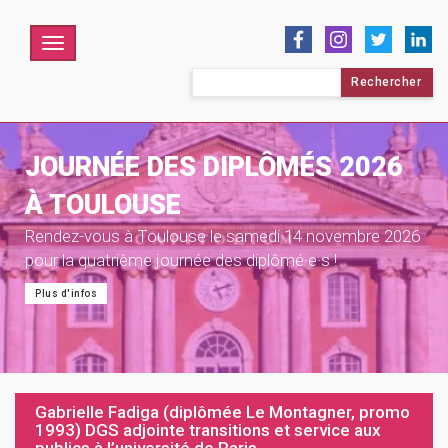
Menu
Rechercher :
JOURNÉE DES DIPLÔMÉS 2026
À TOULOUSE
Rendez-vous à Toulouse le samedi 14 novembre 2026
pour la quatrième journée des diplômé·e·s !
Plus d'infos
Gabrielle Fadiga (diplômée Le Montagner, promo
1993) DGS adjointe transitions et service aux