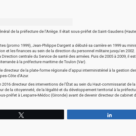
ral de la préfecture de l’Ariège. Il était sous-préfet de Saint-Gaudens (Haute
antes (promo 1999), Jean-Philippe Dargent a débuté sa carrière en 1999 au mini
n et les finances au sein de la direction du personnel militaire jusqu’en 2002
 la Direction centrale du Service de santé des armées. Puis de 2005 à 2009, il es
terranée à la préfecture maritime de Toulon (Var).
le directeur de la plate-forme régionale d’appui interministériel à la gestion de
lpes-Côte d’Azur.
u’en 2016 directeur des interventions de l’État au sein du Haut-commissariat de la
ur de la citoyenneté, de la légalité et du développement territorial à la préfect
us-préfet à Lesparre-Médoc (Gironde) avant de devenir directeur de cabinet d
Tweetez
Partagez