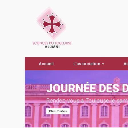
Accueil
L’association
A
ON !
JOURNÉE DES 
Rendez-vous à Toulouse le same
Plus d'infos