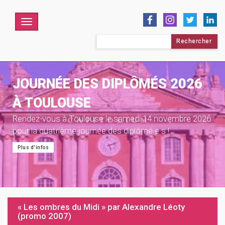
Menu
Rechercher :
JOURNÉE DES DIPLÔMÉS 2026
À TOULOUSE
Rendez-vous à Toulouse le samedi 14 novembre 2026
pour la quatrième journée des diplômé·e·s !
Plus d'infos
« Les ombres du Midi » par Alexandre Léoty
(promo 2007)