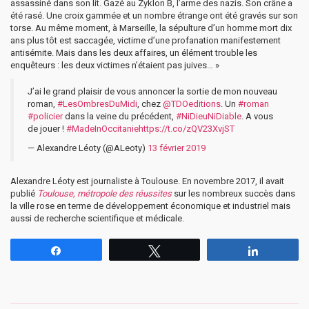
assassiné dans son lit. Gazé au Zyklon B, l’arme des nazis. Son crâne a
été rasé. Une croix gammée et un nombre étrange ont été gravés sur son
torse. Au même moment, à Marseille, la sépulture d’un homme mort dix
ans plus tôt est saccagée, victime d’une profanation manifestement
antisémite. Mais dans les deux affaires, un élément trouble les
enquêteurs : les deux victimes n’étaient pas juives… »
J’ai le grand plaisir de vous annoncer la sortie de mon nouveau
roman,
#LesOmbresDuMidi
, chez
@TDOeditions
. Un
#roman
#policier
dans la veine du précédent,
#NiDieuNiDiable
. A vous
de jouer !
#MadeInOccitanie
https://t.co/zQV23XvjST
— Alexandre Léoty (@ALeoty)
13 février 2019
Alexandre Léoty est journaliste à Toulouse. En novembre 2017, il avait
publié
Toulouse, métropole des réussites
sur les nombreux succès dans
la ville rose en terme de développement économique et industriel mais
aussi de recherche scientifique et médicale.
Partagez
Tweetez
Partagez