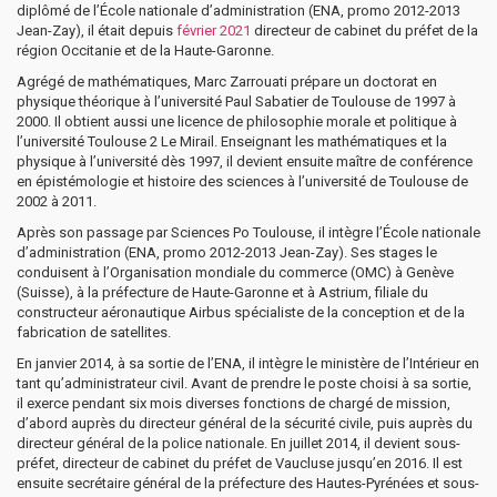
diplômé de l’École nationale d’administration (ENA, promo 2012-2013
Jean-Zay), il était depuis
février 2021
directeur de cabinet du préfet de la
région Occitanie et de la Haute-Garonne.
Agrégé de mathématiques, Marc Zarrouati prépare un doctorat en
physique théorique à l’université Paul Sabatier de Toulouse de 1997 à
2000. Il obtient aussi une licence de philosophie morale et politique à
l’université Toulouse 2 Le Mirail. Enseignant les mathématiques et la
physique à l’université dès 1997, il devient ensuite maître de conférence
en épistémologie et histoire des sciences à l’université de Toulouse de
2002 à 2011.
Après son passage par Sciences Po Toulouse, il intègre l’École nationale
d’administration (ENA, promo 2012-2013 Jean-Zay). Ses stages le
conduisent à l’Organisation mondiale du commerce (OMC) à Genève
(Suisse), à la préfecture de Haute-Garonne et à Astrium, filiale du
constructeur aéronautique Airbus spécialiste de la conception et de la
fabrication de satellites.
En janvier 2014, à sa sortie de l’ENA, il intègre le ministère de l’Intérieur en
tant qu’administrateur civil. Avant de prendre le poste choisi à sa sortie,
il exerce pendant six mois diverses fonctions de chargé de mission,
d’abord auprès du directeur général de la sécurité civile, puis auprès du
directeur général de la police nationale. En juillet 2014, il devient sous-
préfet, directeur de cabinet du préfet de Vaucluse jusqu’en 2016. Il est
ensuite secrétaire général de la préfecture des Hautes-Pyrénées et sous-