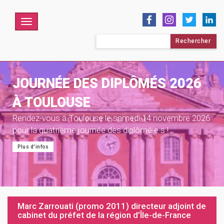
Menu
Rechercher :
JOURNÉE DES DIPLÔMÉS 2026
À TOULOUSE
Rendez-vous à Toulouse le samedi 14 novembre 2026
pour la quatrième journée des diplômé·e·s !
Plus d'infos
Marc Zarrouati (promo 2011) directeur adjoint de
cabinet du préfet de la région d’Île-de-France