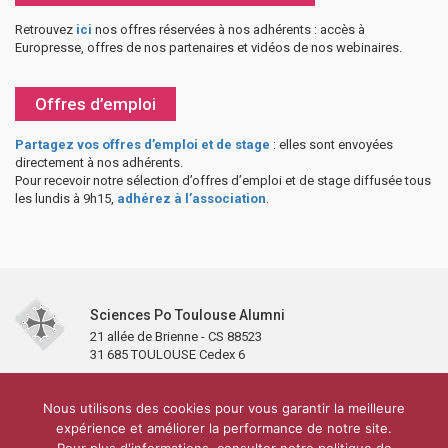
Retrouvez
ici
nos offres réservées à nos adhérents : accès à
Europresse, offres de nos partenaires et vidéos de nos webinaires.
Offres d’emploi
Partagez vos offres d’emploi et de stage
: elles sont envoyées
directement à nos adhérents.
Pour recevoir notre sélection d’offres d’emploi et de stage diffusée tous
les lundis à 9h15,
adhérez à l’association
.
Sciences Po Toulouse Alumni
21 allée de Brienne - CS 88523
31 685 TOULOUSE Cedex 6
Accueil
L’association
Antennes et clubs
Adhésion
Nous utilisons des cookies pour vous garantir la meilleure
Partenaires et soutiens
Lettre d’information
Réseaux sociaux
expérience et améliorer la performance de notre site.
Sciences Po Toulouse