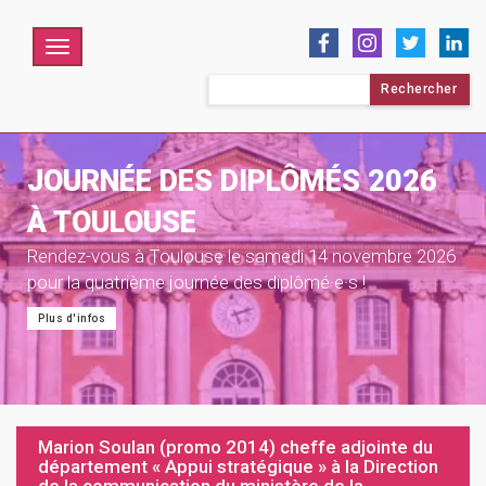
Menu
Rechercher :
JOURNÉE DES DIPLÔMÉS 2026
À TOULOUSE
Rendez-vous à Toulouse le samedi 14 novembre 2026
pour la quatrième journée des diplômé·e·s !
Plus d'infos
Marion Soulan (promo 2014) cheffe adjointe du
département « Appui stratégique » à la Direction