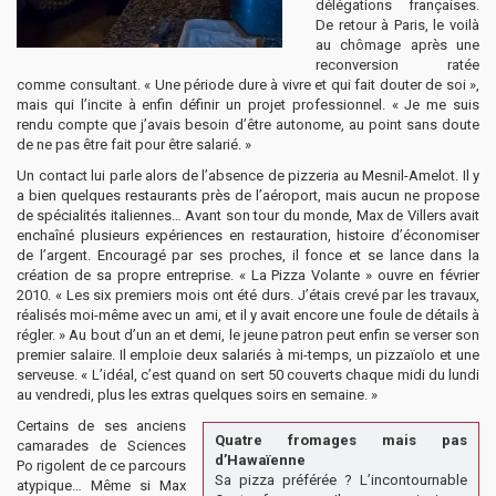
délégations françaises.
De retour à Paris, le voilà
au chômage après une
reconversion ratée
comme consultant. « Une période dure à vivre et qui fait douter de soi »,
mais qui l’incite à enfin définir un projet professionnel. « Je me suis
rendu compte que j’avais besoin d’être autonome, au point sans doute
de ne pas être fait pour être salarié. »
Un contact lui parle alors de l’absence de pizzeria au Mesnil-Amelot. Il y
a bien quelques restaurants près de l’aéroport, mais aucun ne propose
de spécialités italiennes… Avant son tour du monde, Max de Villers avait
enchaîné plusieurs expériences en restauration, histoire d’économiser
de l’argent. Encouragé par ses proches, il fonce et se lance dans la
création de sa propre entreprise. « La Pizza Volante » ouvre en février
2010. « Les six premiers mois ont été durs. J’étais crevé par les travaux,
réalisés moi-même avec un ami, et il y avait encore une foule de détails à
régler. » Au bout d’un an et demi, le jeune patron peut enfin se verser son
premier salaire. Il emploie deux salariés à mi-temps, un pizzaïolo et une
serveuse. « L’idéal, c’est quand on sert 50 couverts chaque midi du lundi
au vendredi, plus les extras quelques soirs en semaine. »
Certains de ses anciens
Quatre fromages mais pas
camarades de Sciences
d’Hawaïenne
Po rigolent de ce parcours
Sa pizza préférée ? L’incontournable
atypique… Même si Max