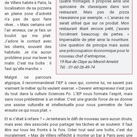
Quatre fromages. Il propose ainsi une
de Villers habite à Paris, la
quinzaine de classiques dans son
localisation de sa pizzeria
restaurant. Mais pas de pizza
en pleine zone d’activité
Hawaïenne par exemple. « L’ananas ne
n’a pas de quoi faire
serait utilisé que sur ce produit. Mon
rêver… « Mais certains ont
restaurant étant encore petit, j’aurais
l’air envieux, car je fais un
forcément beaucoup de pertes. »
boulot qui me plait.
Impensable de jeter ainsi la nourriture.
J’adore le contact avec
Une question de principe mais aussi
les clients, souvent des
une préoccupation économique pour le
habitués. Je n’ai aucun
nouveau chef d’entreprise…
problème pour me lever le
19 Rue de Claye au Mesnil-Amelot
matin. C’est ma boîte : il
Tél. : 01-60-26-49-74
faut qu’elle marche. »
Malgré ce parcours
atypique, il recommanderait l’IEP à ceux qui, comme lui, ne savent pas
vraiment le métier qu’ils veulent exercer. « Devenir entrepreneur n’est pas
du tout dans la culture Sciences Po. L’IEP nous formate l’esprit, mais
sans nous prédestiner à un métier. C’est une grande force de se donner
une assise culturelle et intellectuelle pour nous permettre de faire
ensuite ce qui nous plait. »
Et si c’était à refaire ? « Je tenterais le défi de nouveau sans aucun doute,
mais avec des associés pour partager les tâches et se soutenir. Il faut
être sur tous les fronts à la fois. Créer tout seul une boîte, c’est dur
moralement. » Max de Villers réfléchit à monter un bar à Paris avec une