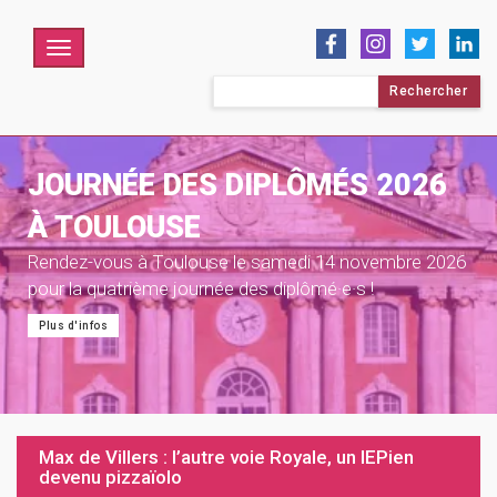
Menu
Rechercher :
JOURNÉE DES DIPLÔMÉS 2026
À TOULOUSE
Rendez-vous à Toulouse le samedi 14 novembre 2026
pour la quatrième journée des diplômé·e·s !
Plus d'infos
Max de Villers : l’autre voie Royale, un IEPien
devenu pizzaïolo