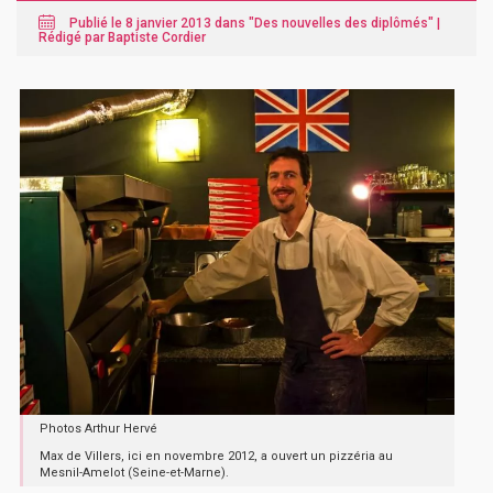
Publié le 8 janvier 2013 dans "
Des nouvelles des diplômés
" |
Rédigé par Baptiste Cordier
Photos Arthur Hervé
Max de Villers, ici en novembre 2012, a ouvert un pizzéria au
Mesnil-Amelot (Seine-et-Marne).