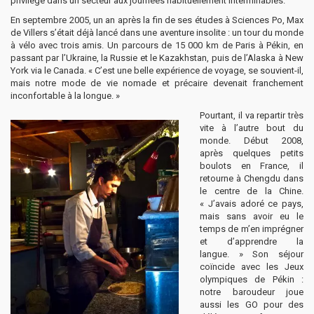
privilège dans un secteur aux journées habituellement interminables.
En septembre 2005, un an après la fin de ses études à Sciences Po, Max
de Villers s’était déjà lancé dans une aventure insolite : un tour du monde
à vélo avec trois amis. Un parcours de 15 000 km de Paris à Pékin, en
passant par l’Ukraine, la Russie et le Kazakhstan, puis de l’Alaska à New
York via le Canada. « C’est une belle expérience de voyage, se souvient-il,
mais notre mode de vie nomade et précaire devenait franchement
inconfortable à la longue. »
Pourtant, il va repartir très
vite à l’autre bout du
monde. Début 2008,
après quelques petits
boulots en France, il
retourne à Chengdu dans
le centre de la Chine.
« J’avais adoré ce pays,
mais sans avoir eu le
temps de m’en imprégner
et d’apprendre la
langue. » Son séjour
coïncide avec les Jeux
olympiques de Pékin :
notre baroudeur joue
aussi les GO pour des