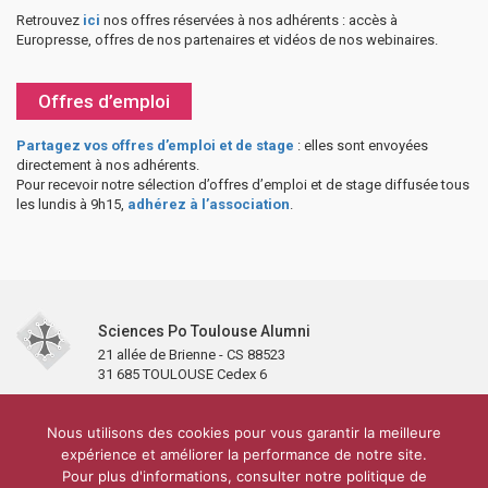
Retrouvez
ici
nos offres réservées à nos adhérents : accès à
Europresse, offres de nos partenaires et vidéos de nos webinaires.
Offres d’emploi
Partagez vos offres d’emploi et de stage
: elles sont envoyées
directement à nos adhérents.
Pour recevoir notre sélection d’offres d’emploi et de stage diffusée tous
les lundis à 9h15,
adhérez à l’association
.
Sciences Po Toulouse Alumni
21 allée de Brienne - CS 88523
31 685 TOULOUSE Cedex 6
Accueil
L’association
Antennes et clubs
Adhésion
Nous utilisons des cookies pour vous garantir la meilleure
Partenaires et soutiens
Lettre d’information
Réseaux sociaux
expérience et améliorer la performance de notre site.
Sciences Po Toulouse
Pour plus d'informations, consulter notre politique de
Carré Alumni de la bibliothèque de Sciences Po Toulouse
10 000 diplômés