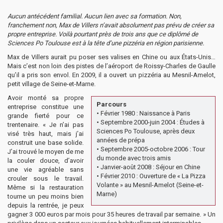
Aucun antécédent familial. Aucun lien avec sa formation. Non,
franchement non, Max de Villers n’avait absolument pas prévu de créer sa
propre entreprise. Voilà pourtant près de trois ans que ce diplômé de
Sciences Po Toulouse est à la tête d’une pizzéria en région parisienne.
Max de Villers aurait pu poser ses valises en Chine ou aux États-Unis…
Mais c’est non loin des pistes de l’aéroport de Roissy-Charles de Gaulle
qu’il a pris son envol. En 2009, il a ouvert un pizzéria au Mesnil-Amelot,
petit village de Seine-et-Marne.
Avoir monté sa propre
Parcours
entreprise constitue une
• Février 1980 : Naissance à Paris
grande fierté pour ce
• Septembre 2000-juin 2004 : Études à
trentenaire. « Je n’ai pas
Sciences Po Toulouse, après deux
visé très haut, mais j’ai
années de prépa
construit une base solide.
• Septembre 2005-octobre 2006 : Tour
J’ai trouvé le moyen de me
du monde avec trois amis
la couler douce, d’avoir
• Janvier-août 2008 : Séjour en Chine
une vie agréable sans
• Février 2010 : Ouverture de « La Pizza
crouler sous le travail.
Volante » au Mesnil-Amelot (Seine-et-
Même si la restauration
Marne)
tourne un peu moins bien
depuis la rentrée, je peux
gagner 3 000 euros par mois pour 35 heures de travail par semaine. » Un