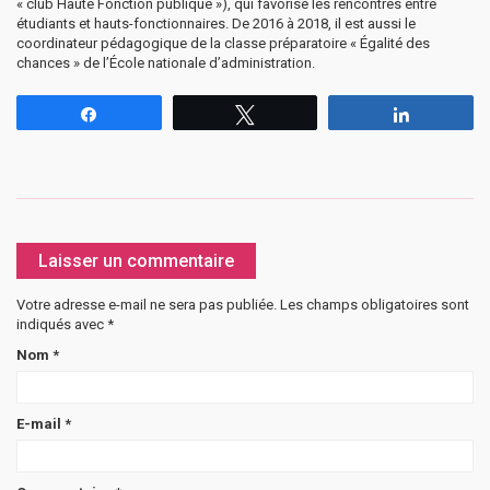
« club Haute Fonction publique »), qui favorise les rencontres entre
étudiants et hauts-fonctionnaires. De 2016 à 2018, il est aussi le
coordinateur pédagogique de la classe préparatoire « Égalité des
chances » de l’École nationale d’administration.
Partagez
Tweetez
Partagez
Laisser un commentaire
Votre adresse e-mail ne sera pas publiée.
Les champs obligatoires sont
indiqués avec
*
Nom
*
E-mail
*