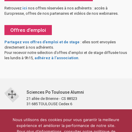
Retrouvez
ici
nos offres réservées à nos adhérents : accès à
Europresse, offres de nos partenaires et vidéos de nos webinaires.
Offres d’emploi
Partagez vos offres d’emploi et de stage
: elles sont envoyées
directement à nos adhérents.
Pour recevoir notre sélection d’offres d’emploi et de stage diffusée tous
les lundis à 9h15,
adhérez à l’association
.
Sciences Po Toulouse Alumni
21 allée de Brienne - CS 88523
31 685 TOULOUSE Cedex 6
Accueil
L’association
Antennes et clubs
Adhésion
Nous utilisons des cookies pour vous garantir la meilleure
Partenaires et soutiens
Lettre d’information
Réseaux sociaux
expérience et améliorer la performance de notre site.
Sciences Po Toulouse
Pour plus d'informations, consulter notre politique de
Carré Alumni de la bibliothèque de Sciences Po Toulouse
10 000 diplômés