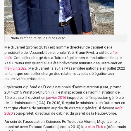
Photo Préfecture de la Haute-Corse
Mejdi Jamel (promo 2013) est nommé directeur de cabinet de la
présidente de l’Assemblée nationale, Yaël Braun-Pivet, à côté du
1er
août
. Conseiller chargé des affaires régaliennes et institutionnelles de
Yaël Braun-Pivet quand elle a été brièvement ministre des Outre-mer en
mai-juin 2022
, Mejdi Jamel l’a suit à l’Assemblée nationale en juillet 2022
en tant que conseiller chargé des relations avec la délégation aux
collectivités territoriales.
Également diplômé de l’École nationale d’administration (ENA, promo
2014-2015 Winston-Churchill), il est inspecteur de l’administration de
1ère classe. Il devient en
janvier 2016
inspecteur à l’Inspection générale
de l’administration (IGA). En 2018, il rejoint le ministère des Outre-mer en
tant que chargé de mission auprès du directeur général. Il devient
août
2020
sous-préfet, directeur de cabinet du préfet de la Haute-Corse.
Au sein de l’association Sciences Po Toulouse Alumni, Mejdi Jamel a
coanimé avec Thibaud Courtiol (promo 2010) le
« club ENA »
(désormais