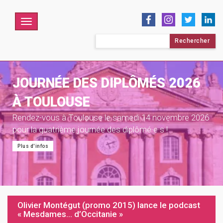
Menu
Rechercher :
JOURNÉE DES DIPLÔMÉS 2026
À TOULOUSE
Rendez-vous à Toulouse le samedi 14 novembre 2026
pour la quatrième journée des diplômé·e·s !
Plus d'infos
Olivier Montégut (promo 2015) lance le podcast
« Mesdames… d’Occitanie »