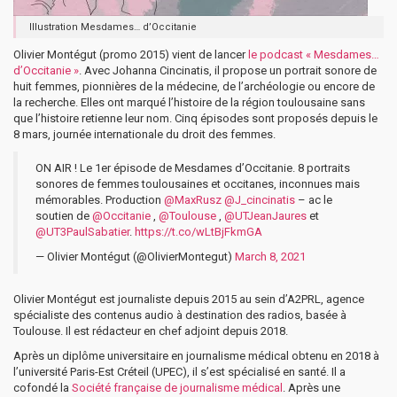
Illustration Mesdames… d’Occitanie
Olivier Montégut (promo 2015) vient de lancer
le podcast « Mesdames…
d’Occitanie »
. Avec Johanna Cincinatis, il propose un portrait sonore de
huit femmes, pionnières de la médecine, de l’archéologie ou encore de
la recherche. Elles ont marqué l’histoire de la région toulousaine sans
que l’histoire retienne leur nom. Cinq épisodes sont proposés depuis le
8 mars, journée internationale du droit des femmes.
ON AIR ! Le 1er épisode de Mesdames d’Occitanie. 8 portraits
sonores de femmes toulousaines et occitanes, inconnues mais
mémorables. Production
@MaxRusz
@J_cincinatis
– ac le
soutien de
@Occitanie
,
@Toulouse
,
@UTJeanJaures
et
@UT3PaulSabatier
.
https://t.co/wLtBjFkmGA
— Olivier Montégut (@OlivierMontegut)
March 8, 2021
Olivier Montégut est journaliste depuis 2015 au sein d’A2PRL, agence
spécialiste des contenus audio à destination des radios, basée à
Toulouse. Il est rédacteur en chef adjoint depuis 2018.
Après un diplôme universitaire en journalisme médical obtenu en 2018 à
l’université Paris-Est Créteil (UPEC), il s’est spécialisé en santé. Il a
cofondé la
Société française de journalisme médical
. Après une