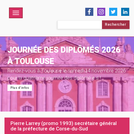
Menu
Rechercher :
JOURNÉE DES DIPLÔMÉS 2026
À TOULOUSE
Rendez-vous à Toulouse le samedi 14 novembre 2026
pour la quatrième journée des diplômé·e·s !
Plus d'infos
Pierre Larrey (promo 1993) secrétaire général
de la préfecture de Corse-du-Sud