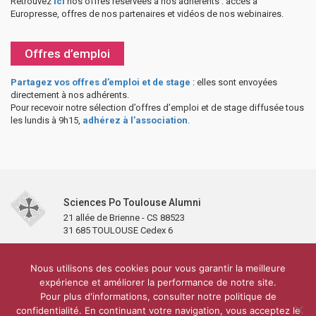
Retrouvez
ici
nos offres réservées à nos adhérents : accès à
Europresse, offres de nos partenaires et vidéos de nos webinaires.
Offres d’emploi
Partagez vos offres d’emploi et de stage
: elles sont envoyées
directement à nos adhérents.
Pour recevoir notre sélection d’offres d’emploi et de stage diffusée tous
les lundis à 9h15,
adhérez à l’association
.
Sciences Po Toulouse Alumni
21 allée de Brienne - CS 88523
31 685 TOULOUSE Cedex 6
Accueil
L’association
Antennes et clubs
Adhésion
Nous utilisons des cookies pour vous garantir la meilleure
Partenaires et soutiens
Lettre d’information
Réseaux sociaux
expérience et améliorer la performance de notre site.
Sciences Po Toulouse
Pour plus d'informations, consulter notre politique de
Carré Alumni de la bibliothèque de Sciences Po Toulouse
10 000 diplômés
confidentialité. En continuant votre navigation, vous acceptez le
Réseau ScPo
Mentions légales
Politique de confidentialité
Plan du site