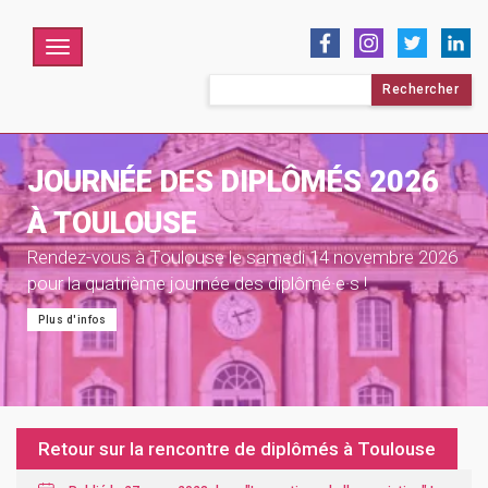
Menu
Rechercher :
JOURNÉE DES DIPLÔMÉS 2026
À TOULOUSE
Rendez-vous à Toulouse le samedi 14 novembre 2026
pour la quatrième journée des diplômé·e·s !
Plus d'infos
Retour sur la rencontre de diplômés à Toulouse