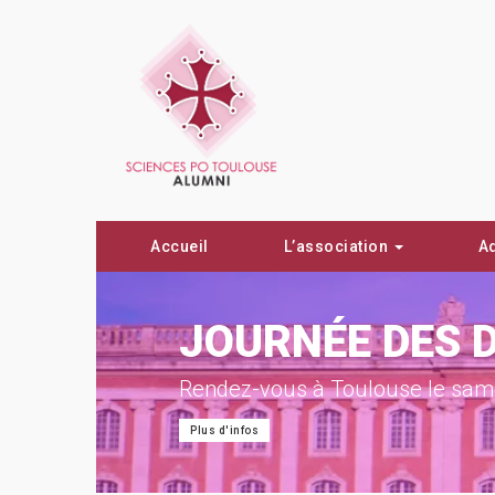
Accueil
L’association
A
ON !
JOURNÉE DES 
Rendez-vous à Toulouse le same
Plus d'infos