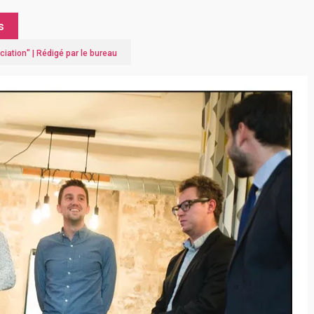
s
ciation
" |
Rédigé par le bureau