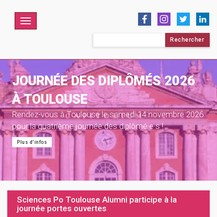
Menu
Rechercher :
JOURNÉE DES DIPLÔMÉS 2026
À TOULOUSE
Rendez-vous à Toulouse le samedi 14 novembre 2026
pour la quatrième journée des diplômé·e·s !
Plus d'infos
Sciences Po Toulouse Alumni participe à la
journée portes ouvertes