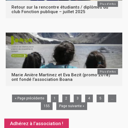
Plus d'infos
Retour sur la rencontre étudiants / diplômés du
club Fonction publique – juillet 2025
Plus d'infos
Marie Anière Martinez et Eva Bezit (promo 2018)
ont fondé l’association Boana
« Page précédente
1
2
3
4
5
…
155
Page suivante »
Adhérez à l’association !