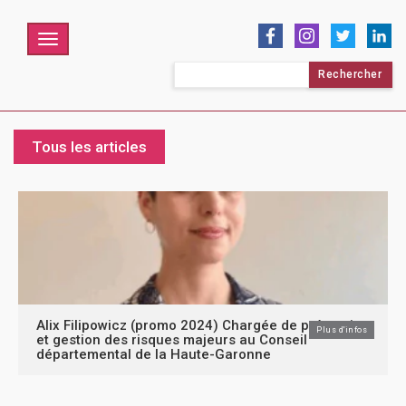
Menu
Rechercher :
Tous les articles
Alix Filipowicz (promo 2024) Chargée de prévention
Plus d'infos
et gestion des risques majeurs au Conseil
départemental de la Haute-Garonne