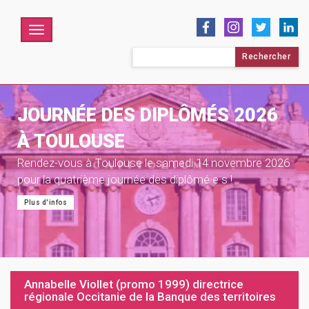
Menu
Rechercher :
JOURNÉE DES DIPLÔMÉS 2026
À TOULOUSE
Rendez-vous à Toulouse le samedi 14 novembre 2026
pour la quatrième journée des diplômé·e·s !
Plus d'infos
Annabelle Viollet (promo 1999) directrice
régionale Occitanie de la Banque des territoires