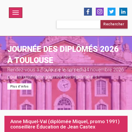
Menu
Rechercher :
JOURNÉE DES DIPLÔMÉS 2026
À TOULOUSE
Rendez-vous à Toulouse le samedi 14 novembre 2026
pour la quatrième journée des diplômé·e·s !
Plus d'infos
Anne Miquel-Val (diplômée Miquel, promo 1991)
conseillère Éducation de Jean Castex