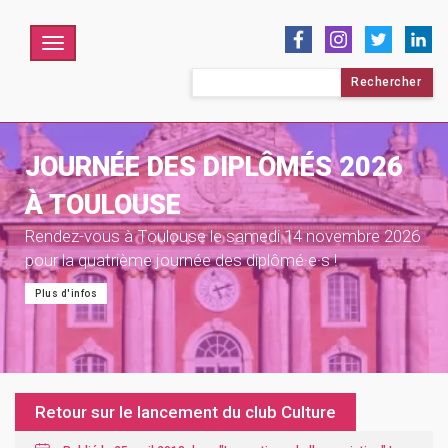
Menu
Rechercher :
JOURNÉE DES DIPLÔMÉS 2026
À TOULOUSE
Rendez-vous à Toulouse le samedi 14 novembre 2026
pour la quatrième journée des diplômé·e·s !
Plus d'infos
Retour sur le lancement du club Culture