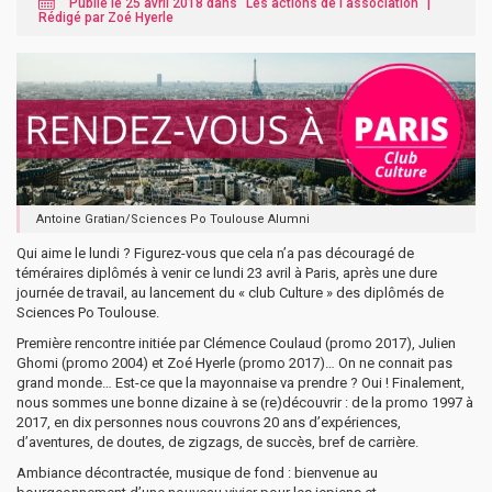
Publié le 25 avril 2018 dans "
Les actions de l'association
" |
Rédigé par Zoé Hyerle
Antoine Gratian/Sciences Po Toulouse Alumni
Qui aime le lundi ? Figurez-vous que cela n’a pas découragé de
téméraires diplômés à venir ce lundi 23 avril à Paris, après une dure
journée de travail, au lancement du « club Culture » des diplômés de
Sciences Po Toulouse.
Première rencontre initiée par Clémence Coulaud (promo 2017), Julien
Ghomi (promo 2004) et Zoé Hyerle (promo 2017)… On ne connait pas
grand monde… Est-ce que la mayonnaise va prendre ? Oui ! Finalement,
nous sommes une bonne dizaine à se (re)découvrir : de la promo 1997 à
2017, en dix personnes nous couvrons 20 ans d’expériences,
d’aventures, de doutes, de zigzags, de succès, bref de carrière.
Ambiance décontractée, musique de fond : bienvenue au