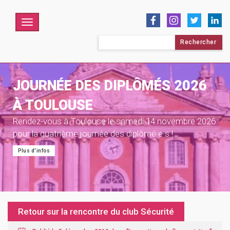
Menu
Rechercher :
JOURNÉE DES DIPLÔMÉS 2026
À TOULOUSE
Rendez-vous à Toulouse le samedi 14 novembre 2026
pour la quatrième journée des diplômé·e·s !
Plus d'infos
Retour sur la rencontre du club Sécurité