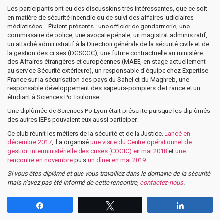
Les participants ont eu des discussions très intéressantes, que ce soit
en matière de sécurité incendie ou de suivi des affaires judiciaires
médiatisées… Étaient présents : une officier de gendarmerie, une
commissaire de police, une avocate pénale, un magistrat administratif,
un attaché administratif à la Direction générale de la sécurité civile et de
la gestion des crises (DGSCGC), une future contractuelle au ministère
des Affaires étrangères et européennes (MAEE, en stage actuellement
au service Sécurité extérieure), un responsable d’équipe chez Expertise
France sur la sécurisation des pays du Sahel et du Maghreb, une
responsable développement des sapeurs-pompiers de France et un
étudiant à Sciences Po Toulouse…
Une diplômée de Sciences Po Lyon était présente puisque les diplômés
des autres IEPs pouvaient eux aussi participer.
Ce club réunit les métiers de la sécurité et de la Justice.
Lancé en
décembre 2017
, il a organisé
une visite du Centre opérationnel de
gestion interministérielle des crises (COGIC) en mai 2018
et
une
rencontre en novembre
puis
un dîner en mai 2019
.
Si vous êtes diplômé et que vous travaillez dans le domaine de la sécurité
mais n’avez pas été informé de cette rencontre,
contactez-nous
.
Partagez
Tweetez
Partagez