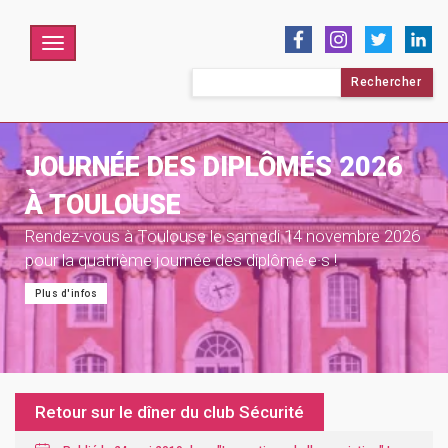
Menu
Rechercher :
JOURNÉE DES DIPLÔMÉS 2026
À TOULOUSE
Rendez-vous à Toulouse le samedi 14 novembre 2026
pour la quatrième journée des diplômé·e·s !
Plus d'infos
Retour sur le dîner du club Sécurité