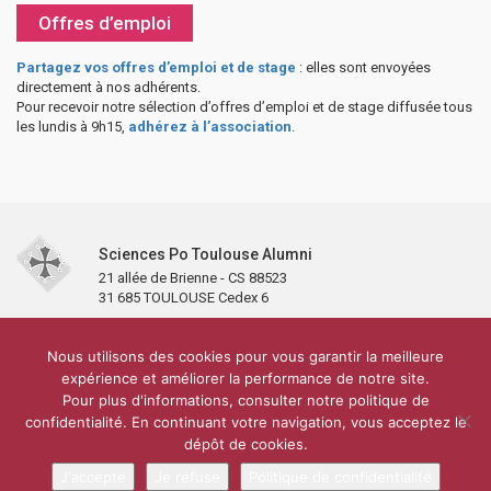
Offres d’emploi
Partagez vos offres d’emploi et de stage
: elles sont envoyées
directement à nos adhérents.
Pour recevoir notre sélection d’offres d’emploi et de stage diffusée tous
les lundis à 9h15,
adhérez à l’association
.
Sciences Po Toulouse Alumni
21 allée de Brienne - CS 88523
31 685 TOULOUSE Cedex 6
Accueil
L’association
Antennes et clubs
Adhésion
Nous utilisons des cookies pour vous garantir la meilleure
Partenaires et soutiens
Lettre d’information
Réseaux sociaux
expérience et améliorer la performance de notre site.
Sciences Po Toulouse
Pour plus d'informations, consulter notre politique de
Carré Alumni de la bibliothèque de Sciences Po Toulouse
10 000 diplômés
confidentialité. En continuant votre navigation, vous acceptez le
Réseau ScPo
Mentions légales
Politique de confidentialité
Plan du site
Contact
dépôt de cookies.
J'accepte
Je refuse
Politique de confidentialité
Conception & réalisation :
CEREAL CONCEPT