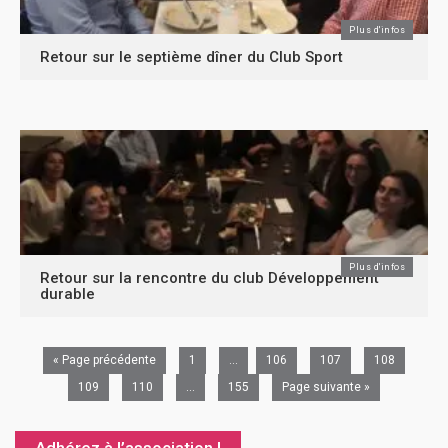
Plus d'infos
Retour sur le septième dîner du Club Sport
Plus d'infos
Retour sur la rencontre du club Développement
durable
« Page précédente
1
…
106
107
108
109
110
…
155
Page suivante »