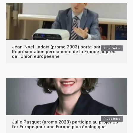
Jean-Noël Ladois (promo 2003) porte-parole de la
Plus d'infos
Représentation permanente de la France auprès
de l’Union européenne
Plus d'infos
Julie Pasquet (promo 2020) participe au projet Up
for Europe pour une Europe plus écologique