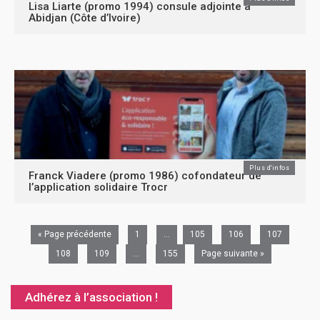
Lisa Liarte (promo 1994) consule adjointe à
Abidjan (Côte d’Ivoire)
Plus d'infos
Franck Viadere (promo 1986) cofondateur de
l’application solidaire Trocr
« Page précédente
1
…
105
106
107
108
109
…
155
Page suivante »
Adhérez à l’association !