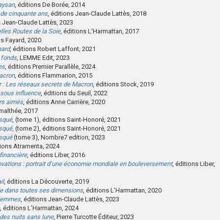
paysan
, éditions De Borée, 2014
de cinquante ans
, éditions Jean-Claude Lattès, 2018
s Jean-Claude Lattès, 2023
lles Routes de la Soie
, éditions L’Harmattan, 2017
ns Fayard, 2020
hard
, éditions Robert Laffont, 2021
 fonds
, LEMME Edit, 2023
es
, éditions Premier Parallèle, 2024
acron
, éditions Flammarion, 2015
r : Les réseaux secrets de Macron
, éditions Stock, 2019
 sous influence
, éditions du Seuil, 2022
rs aimés
, éditions Anne Carrière, 2020
malthée, 2017
asqué
, (tome 1), éditions Saint-Honoré, 2021
asqué
, (tome 2), éditions Saint-Honoré, 2021
asqué
(tome 3), Nombre7 edition, 2023
tions Atramenta, 2024
 financière
, éditions Liber, 2016
ovations : portrait d’une économie mondiale en bouleversement
, éditions Liber,
il
, éditions La Découverte, 2019
elle dans toutes ses dimensions
, éditions L’Harmattan, 2020
 femmes
, éditions Jean-Claude Lattès, 2023
, éditions L’Harmattan, 2024
 des nuits sans lune
, Pierre Turcotte Éditeur, 2023