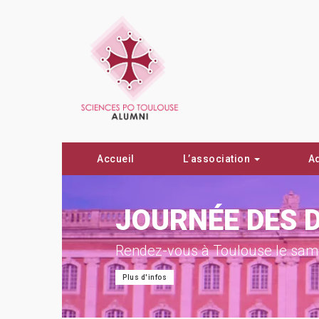
Accueil
L’association
A
ON !
JOURNÉE DES 
Rendez-vous à Toulouse le same
Plus d'infos