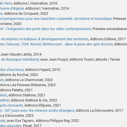
de Paris
, éditions L’Harmattan, 2016
Guerre d’Algérie
, éditions L’Harmattan, 2014
es
, éditions du Croquant, 2022
et perspectives pour une transition corporelle, récréative et touristique
, Presses
Lorraine, 2020
té : l’intégration des ports dans les villes contemporaines
, Presses universitaire
, récréatives et ludiques & développement des territoires
, éditions Edilivre, 2017
aires Cahuzac, DSK, Kerviel, Bettencourt… dans la peau des spin doctors
, édition
s Jean-Claude Lattès, 2014
 du Rouergue méridional
, avec Jean Poujol, éditions Toute Latitude / Terres
roles d’esclaves
, éditions Fayard, 2015
éditions du Rocher, 2023
tés
, éditions Le Charmoiset, 2023
ditions Les Presses littéraires, 2023
éditions Palette, 2021
bbels
, éditions Slatkine, 2021
adimir
, éditions Slatkine & Cie, 2023
ojets innovants
, éditions Ellipses, 2021
s : 547 jours avec les mineurs isolés étrangers
, éditions La Découverte, 2017
s La Découverte, 2023
rate
, avec Eva Tapiero, éditions Philippe Rey, 2022
des réussites
, Privat, 2017