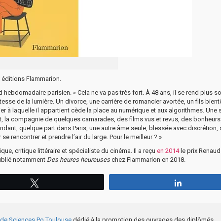
 éditions Flammarion.
d hebdomadaire parisien. « Cela ne va pas très fort. À 48 ans, il se rend plus s
esse de la lumière. Un divorce, une carrière de romancier avortée, un fils bient
pier à laquelle il appartient cède la place au numérique et aux algorithmes. Une 
nt, la compagnie de quelques camarades, des films vus et revus, des bonheur
ndant, quelque part dans Paris, une autre âme seule, blessée avec discrétion, 
 se rencontrer et prendre l’air du large. Pour le meilleur ? »
ue, critique littéraire et spécialiste du cinéma. Il a reçu
en 2014
le prix Renaud
 publié notamment
Des heures heureuses
chez Flammarion en 2018.
Tweetez
Partagez
e de Sciences Po Toulouse
dédié à la promotion des ouvrages des diplômés