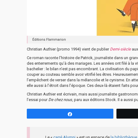
Éditions Flammarion
Christian Authier (promo 1994) vient de publier
Demi-siècle
aux
Ce roman raconte l’histoire de Patrick, journaliste dans un gran
des enterrements qu’à des mariages. Les années ont filé à la vit
bachelier : le bilan n’est pas encombrant. La civilisation du pa
couper au couteau semble avoir vitrifié les êtres. Heureuseme
l’empêchent de verser dans la mélancolie et le cynisme. En atte
elle aussi à l’étroit dans l’époque. Ces deux-là étaient faits pour
Christian Authier est écrivain, mais aussi journaliste gastronomiq
l’essai pour
De chez nous
, paru aux éditions Stock. Il a aussi
Partagez
Le «
carré Alumni
» est un espace de
la bibliothèqu