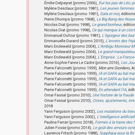
Émilie Delpeyrat (promo 2006),
Sur les pas de Léo, 
Mylène Desclaux (promo 1981),
Les jeunes femmes 
Mylène Desclaux (promo 1981),
Gala et moi
, édition
Pierre Dhomps (promo 1968),
Le Big Bang des Nouve
Nicolas Diat (promo 1998),
Le grand bonheur
, éditio
Nicolas Diat (promo 1998),
Ce qui manque à un cloc
Emmanuel Dufour (promo 1981),
L’égorgeur des bas
Emmanuelle Durand (promo 2015),
L’envers des frip
Marc Endeweld (promo 2004),
L’Ambigu Monsieur M
Marc Endeweld (promo 2004),
Le grand manipulateu
Marc Endeweld (promo 2004),
L’Emprise : La France
Anne-Sophie Faivre Le Cadre (promo 2016),
Les Jou
Pierre Falconetti (promo 1959),
Mon ami Giordano
, A
Pierre Falconetti (promo 1959),
IA et GAFA au bal m
Pierre Falconetti (promo 1959),
IA et GAFA au bal m
Pierre Falconetti (promo 1959),
IA et GAFA au bal m
Pierre Falconetti (promo 1959),
En attendant l’IA
, édi
Omar Fassal (promo 2010),
Une histoire de la fraude
Omar Fassal (promo 2010),
Crises, ajustements, inn
2018
Yann Ferguson (promo 2002),
Les mutations du trava
Yann Ferguson (promo 2002),
L’intelligence artifici
Pauline Ferrari (promo 2018),
Formés à la haine des
Julien Fosse (promo 2014),
Le goût des amours ocre
Laurence Fritsch (promo 1988),
Supplique pour la fin