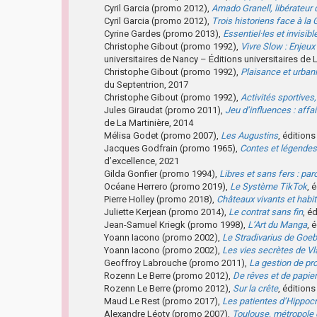
Cyril Garcia (promo 2012),
Amado Granell, libérateur 
Cyril Garcia (promo 2012),
Trois historiens face à la 
Cyrine Gardes (promo 2013),
Essentiel·les et invisibl
Christophe Gibout (promo 1992),
Vivre Slow : Enjeux 
universitaires de Nancy – Éditions universitaires de 
Christophe Gibout (promo 1992),
Plaisance et urbani
du Septentrion, 2017
Christophe Gibout (promo 1992),
Activités sportives
Jules Giraudat (promo 2011),
Jeu d’influences : aff
de La Martinière, 2014
Mélisa Godet (promo 2007),
Les Augustins
, édition
Jacques Godfrain (promo 1965),
Contes et légendes
d’excellence, 2021
Gilda Gonfier (promo 1994),
Libres et sans fers : pa
Océane Herrero (promo 2019),
Le Système TikTok
, 
Pierre Holley (promo 2018),
Châteaux vivants et habi
Juliette Kerjean (promo 2014),
Le contrat sans fin
, é
Jean-Samuel Kriegk (promo 1998),
L’Art du Manga
, 
Yoann Iacono (promo 2002),
Le Stradivarius de Goe
Yoann Iacono (promo 2002),
Les vies secrètes de Vl
Geoffroy Labrouche (promo 2011),
La gestion de pr
Rozenn Le Berre (promo 2012),
De rêves et de papier
Rozenn Le Berre (promo 2012),
Sur la crête
, édition
Maud Le Rest (promo 2017),
Les patientes d’Hippoc
Alexandre Léoty (promo 2007),
Toulouse, métropole 