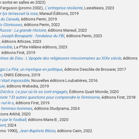
m sortie en salles en 2023)
n Ferguson (promo 2002),
L’entreprise résiliente
, LexisNexis, 2023
 lys terrassait la rose
, Mareuil Éditions, 2019
e du Canada
, éditions Perrin, 2019
is Glorieuses
, éditions Perrin, 2022
ussie : La grande Histoire
, éditions Mareuil, 2023
-Joseph Bonaparte : fondateur du FBI
, éditions Perrin, 2023
, éditions Athizes, 2023
nvisible
, La P’tite Hélène éditions, 2023
, éditions First, 2019
ïnes de Dieu : L’épopée des religieuses missionnaires au XIXe siècle
, éditions
gio La Pira, un mystique en politique
, éditions Desclée de Brouwer, 2017
on
, CNRS Éditions, 2019
c’était impossible
, Nouvelles éditions Loubatières, 2016
uie
, éditions Webedia, 2019
Déclics. Le jour où ils se sont engagés
, Éditions Quart Monde, 2020
niste ? Et autres questions pour comprendre le féminisme
, éditions First, 2018
nul·le·s
, éditions First, 2019
lité femmes-hommes
, éditions Studyrama, 2024
itions Arkhê, 2020
 par le football
, éditions Marie B., 2020
ient
, 2024
romo 1990),
Jean-Baptiste Blézio
, éditions Cairn, 2022