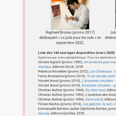
Raphaël Brosse (promo 2017)
Jul
dédicaçant « Le judo pour les nuls » en
dédica
septembre 2022.
Liste des 144 ouvrages disponibles (mars 2025)
Diplômés par ordre alphabéthique. Pour les diplômés le
Vincent Agrech (promo 1993),
Un orchestre pour sauv
musique
, éditions Stock, 2018
Rebecca Amsellem (promo 2012),
Les Glorieuses : 
Fanny Anseaume (promo 2014),
Tu ne vas pas sorti
Vincent Aurez (promo 2014),
L’économie circulaire : 
Vincent Aurez (promo 2014),
Économie circulaire : 
Christian Authier (promo 1994),
De chez nous
, éditi
Christian Authier (promo 1994),
L’ouverture des hosti
Christian Authier (promo 1994),
Demi-siècle
, éditio
Florian Bardou (promo 2014),
Les garçons, la nuit, s
Emmanuelle Barrère-Leullier (diplômée Barrère, pro
réussie
, éditions Eyrolles, 2018