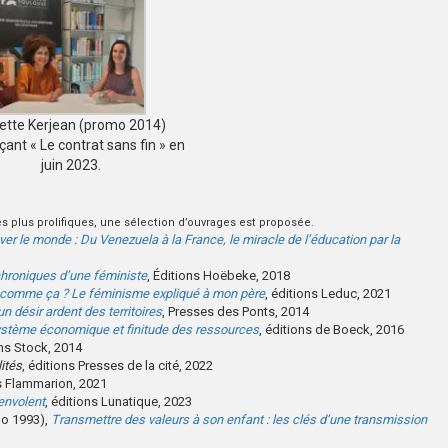
iette Kerjean (promo 2014)
çant « Le contrat sans fin » en
juin 2023.
s plus prolifiques, une sélection d’ouvrages est proposée.
er le monde : Du Venezuela à la France, le miracle de l’éducation par la
chroniques d’une féministe
, Éditions Hoëbeke, 2018
r comme ça ? Le féminisme expliqué à mon père
, éditions Leduc, 2021
un désir ardent des territoires
, Presses des Ponts, 2014
système économique et finitude des ressources
, éditions de Boeck, 2016
ons Stock, 2014
lités
, éditions Presses de la cité, 2022
ns Flammarion, 2021
’envolent
, éditions Lunatique, 2023
mo 1993),
Transmettre des valeurs à son enfant : les clés d’une transmission