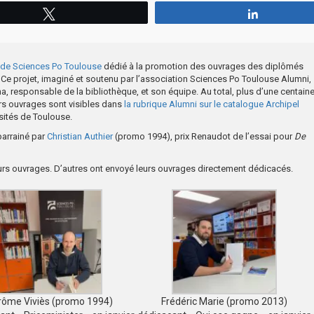
Tweetez
Partagez
e de Sciences Po Toulouse
dédié à la promotion des ouvrages des diplômés
. Ce projet, imaginé et soutenu par l’association Sciences Po Toulouse Alumni,
a, responsable de la bibliothèque, et son équipe. Au total, plus d’une centain
rs ouvrages sont visibles dans
la rubrique Alumni sur le catalogue Archipel
sités de Toulouse.
parrainé par
Christian Authier
(promo 1994), prix Renaudot de l’essai pour
De
urs ouvrages. D’autres ont envoyé leurs ouvrages directement dédicacés.
rôme Viviès (promo 1994)
Frédéric Marie (promo 2013)