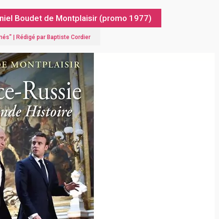
aniel Boudet de Montplaisir (promo 1977)
ômés
" |
Rédigé par Baptiste Cordier