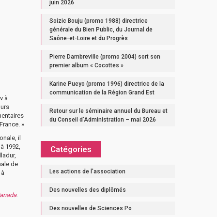
juin 2026
Soizic Bouju (promo 1988) directrice
générale du Bien Public, du Journal de
Saône-et-Loire et du Progrès
Pierre Dambreville (promo 2004) sort son
premier album « Cocottes »
Karine Pueyo (promo 1996) directrice de la
communication de la Région Grand Est
v à
ours
Retour sur le séminaire annuel du Bureau et
mentaires
du Conseil d’Administration – mai 2026
France. »
nale, il
 à 1992,
Catégories
ladur,
nale de
Les actions de l'association
 à
Des nouvelles des diplômés
Canada
.
Des nouvelles de Sciences Po