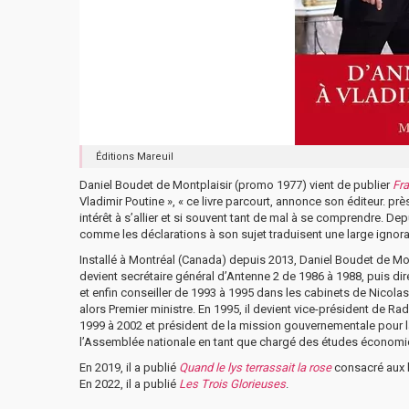
Éditions Mareuil
Daniel Boudet de Montplaisir (promo 1977) vient de publier
Fra
Vladimir Poutine », « ce livre parcourt, annonce son éditeur. pr
intérêt à s’allier et si souvent tant de mal à se comprendre. D
comme les déclarations à son sujet traduisent une large ignoranc
Installé à Montréal (Canada) depuis 2013, Daniel Boudet de Montp
devient secrétaire général d’Antenne 2 de 1986 à 1988, puis di
et enfin conseiller de 1993 à 1995 dans les cabinets de Nicola
alors Premier ministre. En 1995, il devient vice-président de R
1999 à 2002 et président de la mission gouvernementale pour la 
l’Assemblée nationale en tant que chargé des études économi
En 2019, il a publié
Quand le lys terrassait la rose
consacré aux ba
En 2022, il a publié
Les Trois Glorieuses
.