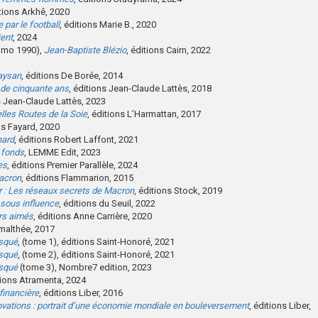
itions Arkhê, 2020
 par le football
, éditions Marie B., 2020
ient
, 2024
romo 1990),
Jean-Baptiste Blézio
, éditions Cairn, 2022
paysan
, éditions De Borée, 2014
de cinquante ans
, éditions Jean-Claude Lattès, 2018
s Jean-Claude Lattès, 2023
lles Routes de la Soie
, éditions L’Harmattan, 2017
ns Fayard, 2020
hard
, éditions Robert Laffont, 2021
 fonds
, LEMME Edit, 2023
es
, éditions Premier Parallèle, 2024
acron
, éditions Flammarion, 2015
r : Les réseaux secrets de Macron
, éditions Stock, 2019
 sous influence
, éditions du Seuil, 2022
rs aimés
, éditions Anne Carrière, 2020
malthée, 2017
asqué
, (tome 1), éditions Saint-Honoré, 2021
asqué
, (tome 2), éditions Saint-Honoré, 2021
asqué
(tome 3), Nombre7 edition, 2023
tions Atramenta, 2024
 financière
, éditions Liber, 2016
ovations : portrait d’une économie mondiale en bouleversement
, éditions Liber,