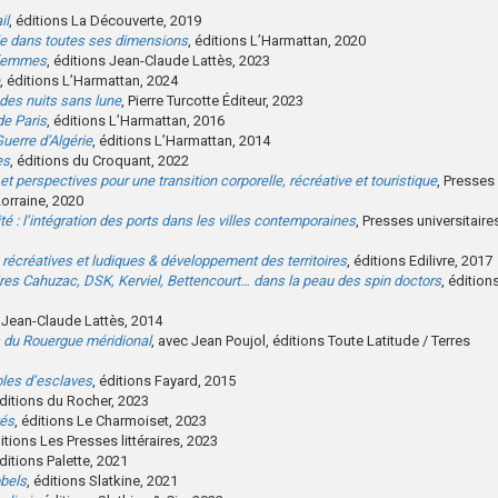
il
, éditions La Découverte, 2019
elle dans toutes ses dimensions
, éditions L’Harmattan, 2020
 femmes
, éditions Jean-Claude Lattès, 2023
, éditions L’Harmattan, 2024
 des nuits sans lune
, Pierre Turcotte Éditeur, 2023
de Paris
, éditions L’Harmattan, 2016
Guerre d’Algérie
, éditions L’Harmattan, 2014
es
, éditions du Croquant, 2022
et perspectives pour une transition corporelle, récréative et touristique
, Presses
Lorraine, 2020
té : l’intégration des ports dans les villes contemporaines
, Presses universitaire
, récréatives et ludiques & développement des territoires
, éditions Edilivre, 2017
aires Cahuzac, DSK, Kerviel, Bettencourt… dans la peau des spin doctors
, édition
s Jean-Claude Lattès, 2014
 du Rouergue méridional
, avec Jean Poujol, éditions Toute Latitude / Terres
roles d’esclaves
, éditions Fayard, 2015
éditions du Rocher, 2023
tés
, éditions Le Charmoiset, 2023
ditions Les Presses littéraires, 2023
éditions Palette, 2021
bbels
, éditions Slatkine, 2021