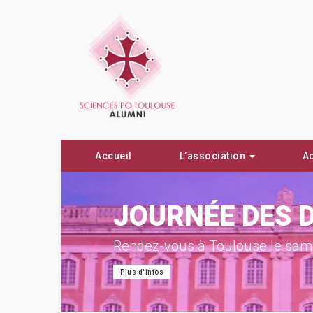
Accueil
L’association
A
ON !
JOURNÉE DES 
Rendez-vous à Toulouse le same
Plus d'infos