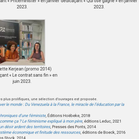
ant « Priceminister » en janvier
dédicaçant « Qui ose gagne » en janvier
2023.
2023.
iette Kerjean (promo 2014)
çant « Le contrat sans fin » en
juin 2023.
s plus prolifiques, une sélection d’ouvrages est proposée.
er le monde : Du Venezuela à la France, le miracle de l’éducation par la
chroniques d’une féministe
, Éditions Hoëbeke, 2018
r comme ça ? Le féminisme expliqué à mon père
, éditions Leduc, 2021
un désir ardent des territoires
, Presses des Ponts, 2014
système économique et finitude des ressources
, éditions de Boeck, 2016
ons Stock, 2014