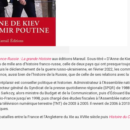
nce-Russie : La grande Histoire
aux éditions Mareuil. Sous-titré « D’Anne de Kie
ès de mille ans d’histoire franco-russe, celle de deux pays qui ont presque touj
epuis le déclenchement de la guerre russo-ukrainienne, en février 2022, les com
e, aussi bien de l’histoire de la Russie, que de celle de ses relations avec la 
laisir est conseiller politique et historien. Administrateur à l’Assemblée natio
recteur général du Syndicat de la presse quotidienne régionale (SPQR) de 1988
s Sarkozy, alors ministre du Budget et de la Communication, puis d’Édouard Bal
adio-France jusqu’en 1998, puis chargé des études fiscales à l’Assemblée natio
télévision numérique terrestre (TNT) de 2003 à 2005. Il revient de 2006 à 2013
ques.
tailles entre la France et l’Angleterre du XIe au XVIIIe siècle puis
Histoire du 