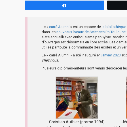
Partagez
Le «
carré Alumni
» est un espace de
la bibliothèqu
dans les
nouveaux locaux de Sciences Po Toulouse
a été accueilli avec enthousiame par Sylvie Rocabrun
d’ouvrages est désormais en libre accès. Les dernie
utilisé par toute la communauté des écoles et univer
Le « carré Alumni » a été inauguré en
janvier 2023
et 
chez nous
.
Plusieurs diplômés-auteurs sont venus dédicacer le
Christian Authier (promo 1994)
Jé