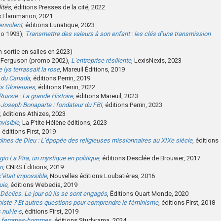
lités
, éditions Presses de la cité, 2022
ns Flammarion, 2021
’envolent
, éditions Lunatique, 2023
mo 1993),
Transmettre des valeurs à son enfant : les clés d’une transmission
m sortie en salles en 2023)
n Ferguson (promo 2002),
L’entreprise résiliente
, LexisNexis, 2023
 lys terrassait la rose
, Mareuil Éditions, 2019
e du Canada
, éditions Perrin, 2019
is Glorieuses
, éditions Perrin, 2022
ussie : La grande Histoire
, éditions Mareuil, 2023
-Joseph Bonaparte : fondateur du FBI
, éditions Perrin, 2023
, éditions Athizes, 2023
nvisible
, La P’tite Hélène éditions, 2023
, éditions First, 2019
ïnes de Dieu : L’épopée des religieuses missionnaires au XIXe siècle
, éditions
gio La Pira, un mystique en politique
, éditions Desclée de Brouwer, 2017
on
, CNRS Éditions, 2019
c’était impossible
, Nouvelles éditions Loubatières, 2016
uie
, éditions Webedia, 2019
Déclics. Le jour où ils se sont engagés
, Éditions Quart Monde, 2020
niste ? Et autres questions pour comprendre le féminisme
, éditions First, 2018
nul·le·s
, éditions First, 2019
lité femmes-hommes
, éditions Studyrama, 2024