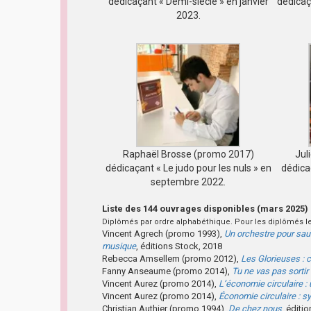
dédicaçant « Demi-siècle » en janvier
dédicaç
2023.
Raphaël Brosse (promo 2017)
Jul
dédicaçant « Le judo pour les nuls » en
dédica
septembre 2022.
Liste des 144 ouvrages disponibles (mars 2025)
Diplômés par ordre alphabéthique. Pour les diplômés le
Vincent Agrech (promo 1993),
Un orchestre pour sauv
musique
, éditions Stock, 2018
Rebecca Amsellem (promo 2012),
Les Glorieuses : 
Fanny Anseaume (promo 2014),
Tu ne vas pas sorti
Vincent Aurez (promo 2014),
L’économie circulaire : 
Vincent Aurez (promo 2014),
Économie circulaire : 
Christian Authier (promo 1994),
De chez nous
, éditi