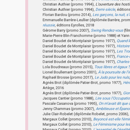
Christian Authier (promo 1994),
L’ouverture des hosti
Christian Authier (promo 1994),
Demi-siècle
, éditio
Florian Bardou (promo 2014),
Les garçons, la nuit, s
Emmanuelle Barrère-Leullier (diplômée Barrère, pro
réussie
, éditions Eyrolles, 2018
Gérome Barry (promo 2007),
Swing Rendez-vous
(fil
Marie-Pierre Blin-Franchomme (promo 1988) et Yan
Daniel Boudet de Montplaisir (promo 1977),
Quand le
Daniel Boudet de Montplaisir (promo 1977),
Histoir
Daniel Boudet de Montplaisir (promo 1977),
Les Tro
Daniel Boudet de Montplaisir (promo 1977),
France-R
Daniel Boudet de Montplaisir (promo 1977),
Charles
Lola Boudreaux (promo 2015),
Tous libres et égaux ?
Lionel Boullemant (promo 2001),
À la poursuite de l’i
Raphaël Brosse (promo 2017),
Le Judo pour les nuls
Agnès Brot (diplômée Patier-Brot, promo 1977),
Héro
Artège, 2016
Agnès Brot (diplômée Patier-Brot, promo 1977),
Gior
Jacques Cantier (promo 1988),
Lire sous l’Occupati
Pascale Casanova (promo 1995),
On m’avait dit que 
Jenny Chammas (promo 2007),
Ambitieuse et Épano
Julie Clair-Robelet (diplômée Robelet, promo 2006),
Margaux Collet (promo 2010),
Beyoncé est-elle fémi
Margaux Collet (promo 2010),
Le Féminisme pour les 
Margaux Collet (promo 2010),
L’essentiel de l’éga