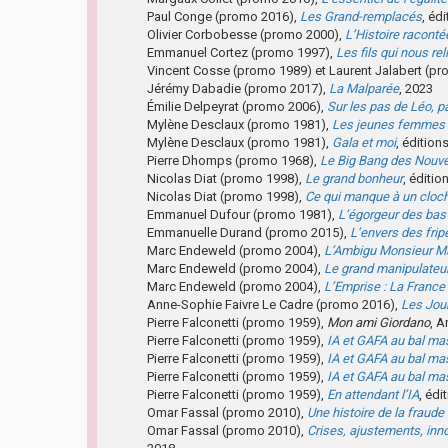
Paul Conge (promo 2016),
Les Grand-remplacés
, éd
Olivier Corbobesse (promo 2000),
L’Histoire racontée
Emmanuel Cortez (promo 1997),
Les fils qui nous rel
Vincent Cosse (promo 1989) et Laurent Jalabert (p
Jérémy Dabadie (promo 2017),
La Malparée
, 2023
Émilie Delpeyrat (promo 2006),
Sur les pas de Léo, 
Mylène Desclaux (promo 1981),
Les jeunes femmes 
Mylène Desclaux (promo 1981),
Gala et moi
, édition
Pierre Dhomps (promo 1968),
Le Big Bang des Nouve
Nicolas Diat (promo 1998),
Le grand bonheur
, éditio
Nicolas Diat (promo 1998),
Ce qui manque à un cloc
Emmanuel Dufour (promo 1981),
L’égorgeur des bas
Emmanuelle Durand (promo 2015),
L’envers des frip
Marc Endeweld (promo 2004),
L’Ambigu Monsieur M
Marc Endeweld (promo 2004),
Le grand manipulateu
Marc Endeweld (promo 2004),
L’Emprise : La France
Anne-Sophie Faivre Le Cadre (promo 2016),
Les Jou
Pierre Falconetti (promo 1959),
Mon ami Giordano
, A
Pierre Falconetti (promo 1959),
IA et GAFA au bal m
Pierre Falconetti (promo 1959),
IA et GAFA au bal m
Pierre Falconetti (promo 1959),
IA et GAFA au bal m
Pierre Falconetti (promo 1959),
En attendant l’IA
, édi
Omar Fassal (promo 2010),
Une histoire de la fraude
Omar Fassal (promo 2010),
Crises, ajustements, inn