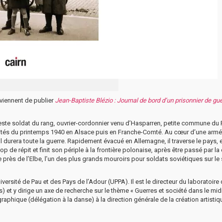
viennent de publier
Jean-Baptiste Blézio : Journal de bord d’un prisonnier de gu
deste soldat du rang, ouvrier-cordonnier venu d’Hasparren, petite commune du
tilités du printemps 1940 en Alsace puis en Franche-Comté. Au cœur d’une arm
l durera toute la guerre. Rapidement évacué en Allemagne, il traverse le pays, 
p de répit et finit son périple à la frontière polonaise, après être passé par la
près de l’Elbe, l’un des plus grands mouroirs pour soldats soviétiques sur le 
versité de Pau et des Pays de l’Adour (UPPA). Il est le directeur du laboratoire
) et y dirige un axe de recherche sur le thème « Guerres et société dans le mid
raphique (délégation à la danse) à la direction générale de la création artistiq