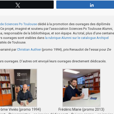
Tweetez
Partagez
e de Sciences Po Toulouse
dédié à la promotion des ouvrages des diplômés
. Ce projet, imaginé et soutenu par l’association Sciences Po Toulouse Alumni,
a, responsable de la bibliothèque, et son équipe. Au total, plus d’une centain
rs ouvrages sont visibles dans
la rubrique Alumni sur le catalogue Archipel
sités de Toulouse.
parrainé par
Christian Authier
(promo 1994), prix Renaudot de l’essai pour
De
urs ouvrages. D’autres ont envoyé leurs ouvrages directement dédicacés.
rôme Viviès (promo 1994)
Frédéric Marie (promo 2013)