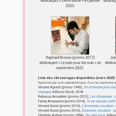
dédicaçant « Demi-siècle » en janvier
dédicaç
2023.
Raphaël Brosse (promo 2017)
Jul
dédicaçant « Le judo pour les nuls » en
dédica
septembre 2022.
Liste des 144 ouvrages disponibles (mars 2025)
Diplômés par ordre alphabéthique. Pour les diplômés le
Vincent Agrech (promo 1993),
Un orchestre pour sauv
musique
, éditions Stock, 2018
Rebecca Amsellem (promo 2012),
Les Glorieuses : 
Fanny Anseaume (promo 2014),
Tu ne vas pas sorti
Vincent Aurez (promo 2014),
L’économie circulaire : 
Vincent Aurez (promo 2014),
Économie circulaire : 
Christian Authier (promo 1994),
De chez nous
, éditi