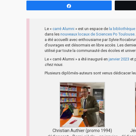
Partagez
Le «
carré Alumni
» est un espace de
la bibliothèqu
dans les
nouveaux locaux de Sciences Po Toulouse
a été accueilli avec enthousiame par Sylvie Rocabrun
d’ouvrages est désormais en libre accès. Les dernie
utilisé par toute la communauté des écoles et univer
Le « carré Alumni » a été inauguré en
janvier 2023
et 
chez nous
.
Plusieurs diplômés-auteurs sont venus dédicacer le
Christian Authier (promo 1994)
Jé