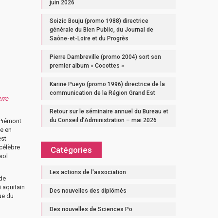
juin 2026
Soizic Bouju (promo 1988) directrice
générale du Bien Public, du Journal de
Saône-et-Loire et du Progrès
Pierre Dambreville (promo 2004) sort son
premier album « Cocottes »
Karine Pueyo (promo 1996) directrice de la
communication de la Région Grand Est
erre
Retour sur le séminaire annuel du Bureau et
du Conseil d’Administration – mai 2026
 Piémont
ée en
est
 célèbre
Catégories
sol
Les actions de l'association
 de
i aquitain
Des nouvelles des diplômés
ue du
Des nouvelles de Sciences Po