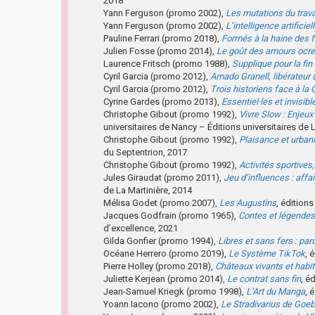
2018
Yann Ferguson (promo 2002),
Les mutations du trava
Yann Ferguson (promo 2002),
L’intelligence artifici
Pauline Ferrari (promo 2018),
Formés à la haine des
Julien Fosse (promo 2014),
Le goût des amours ocre
Laurence Fritsch (promo 1988),
Supplique pour la fin
Cyril Garcia (promo 2012),
Amado Granell, libérateur 
Cyril Garcia (promo 2012),
Trois historiens face à la 
Cyrine Gardes (promo 2013),
Essentiel·les et invisibl
Christophe Gibout (promo 1992),
Vivre Slow : Enjeux 
universitaires de Nancy – Éditions universitaires de 
Christophe Gibout (promo 1992),
Plaisance et urbani
du Septentrion, 2017
Christophe Gibout (promo 1992),
Activités sportives
Jules Giraudat (promo 2011),
Jeu d’influences : aff
de La Martinière, 2014
Mélisa Godet (promo 2007),
Les Augustins
, édition
Jacques Godfrain (promo 1965),
Contes et légendes
d’excellence, 2021
Gilda Gonfier (promo 1994),
Libres et sans fers : pa
Océane Herrero (promo 2019),
Le Système TikTok
, 
Pierre Holley (promo 2018),
Châteaux vivants et habi
Juliette Kerjean (promo 2014),
Le contrat sans fin
, é
Jean-Samuel Kriegk (promo 1998),
L’Art du Manga
, 
Yoann Iacono (promo 2002),
Le Stradivarius de Goe