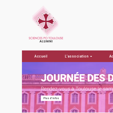
Accueil
L’association
A
ON !
JOURNÉE DES 
Rendez-vous à Toulouse le same
Plus d'infos