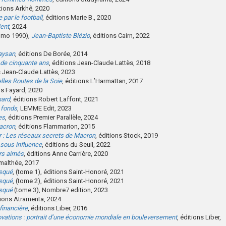
itions Arkhê, 2020
 par le football
, éditions Marie B., 2020
ient
, 2024
romo 1990),
Jean-Baptiste Blézio
, éditions Cairn, 2022
paysan
, éditions De Borée, 2014
de cinquante ans
, éditions Jean-Claude Lattès, 2018
s Jean-Claude Lattès, 2023
lles Routes de la Soie
, éditions L’Harmattan, 2017
ns Fayard, 2020
hard
, éditions Robert Laffont, 2021
 fonds
, LEMME Edit, 2023
es
, éditions Premier Parallèle, 2024
acron
, éditions Flammarion, 2015
r : Les réseaux secrets de Macron
, éditions Stock, 2019
 sous influence
, éditions du Seuil, 2022
rs aimés
, éditions Anne Carrière, 2020
malthée, 2017
asqué
, (tome 1), éditions Saint-Honoré, 2021
asqué
, (tome 2), éditions Saint-Honoré, 2021
asqué
(tome 3), Nombre7 edition, 2023
tions Atramenta, 2024
 financière
, éditions Liber, 2016
ovations : portrait d’une économie mondiale en bouleversement
, éditions Liber,