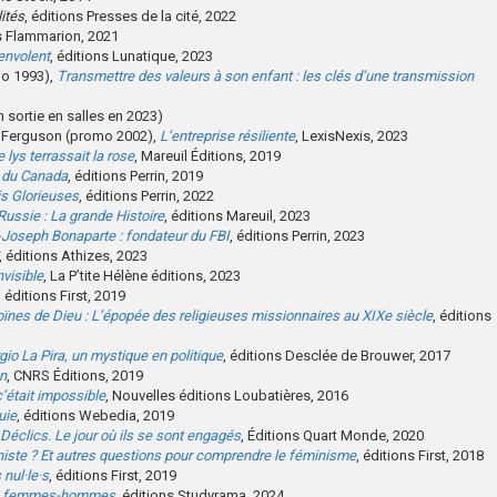
lités
, éditions Presses de la cité, 2022
ns Flammarion, 2021
’envolent
, éditions Lunatique, 2023
mo 1993),
Transmettre des valeurs à son enfant : les clés d’une transmission
m sortie en salles en 2023)
n Ferguson (promo 2002),
L’entreprise résiliente
, LexisNexis, 2023
 lys terrassait la rose
, Mareuil Éditions, 2019
e du Canada
, éditions Perrin, 2019
is Glorieuses
, éditions Perrin, 2022
ussie : La grande Histoire
, éditions Mareuil, 2023
-Joseph Bonaparte : fondateur du FBI
, éditions Perrin, 2023
, éditions Athizes, 2023
nvisible
, La P’tite Hélène éditions, 2023
, éditions First, 2019
ïnes de Dieu : L’épopée des religieuses missionnaires au XIXe siècle
, éditions
gio La Pira, un mystique en politique
, éditions Desclée de Brouwer, 2017
on
, CNRS Éditions, 2019
c’était impossible
, Nouvelles éditions Loubatières, 2016
uie
, éditions Webedia, 2019
Déclics. Le jour où ils se sont engagés
, Éditions Quart Monde, 2020
niste ? Et autres questions pour comprendre le féminisme
, éditions First, 2018
nul·le·s
, éditions First, 2019
lité femmes-hommes
, éditions Studyrama, 2024