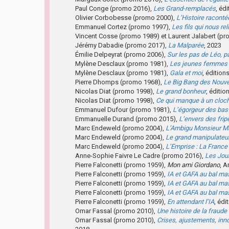
Paul Conge (promo 2016),
Les Grand-remplacés
, éd
Olivier Corbobesse (promo 2000),
L’Histoire racontée
Emmanuel Cortez (promo 1997),
Les fils qui nous rel
Vincent Cosse (promo 1989) et Laurent Jalabert (p
Jérémy Dabadie (promo 2017),
La Malparée
, 2023
Émilie Delpeyrat (promo 2006),
Sur les pas de Léo, 
Mylène Desclaux (promo 1981),
Les jeunes femmes 
Mylène Desclaux (promo 1981),
Gala et moi
, édition
Pierre Dhomps (promo 1968),
Le Big Bang des Nouve
Nicolas Diat (promo 1998),
Le grand bonheur
, éditio
Nicolas Diat (promo 1998),
Ce qui manque à un cloc
Emmanuel Dufour (promo 1981),
L’égorgeur des bas
Emmanuelle Durand (promo 2015),
L’envers des frip
Marc Endeweld (promo 2004),
L’Ambigu Monsieur M
Marc Endeweld (promo 2004),
Le grand manipulateu
Marc Endeweld (promo 2004),
L’Emprise : La France
Anne-Sophie Faivre Le Cadre (promo 2016),
Les Jou
Pierre Falconetti (promo 1959),
Mon ami Giordano
, A
Pierre Falconetti (promo 1959),
IA et GAFA au bal m
Pierre Falconetti (promo 1959),
IA et GAFA au bal m
Pierre Falconetti (promo 1959),
IA et GAFA au bal m
Pierre Falconetti (promo 1959),
En attendant l’IA
, édi
Omar Fassal (promo 2010),
Une histoire de la fraude
Omar Fassal (promo 2010),
Crises, ajustements, inn