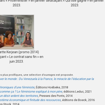
ant « Priceminister » en janvier
dédicaçant « Qui ose gagne » en janvier
2023.
2023.
iette Kerjean (promo 2014)
çant « Le contrat sans fin » en
juin 2023.
s plus prolifiques, une sélection d’ouvrages est proposée.
er le monde : Du Venezuela à la France, le miracle de l’éducation par la
chroniques d’une féministe
, Éditions Hoëbeke, 2018
r comme ça ? Le féminisme expliqué à mon père
, éditions Leduc, 2021
un désir ardent des territoires
, Presses des Ponts, 2014
système économique et finitude des ressources
, éditions de Boeck, 2016
ons Stock, 2014