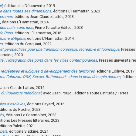
il
, éditions La Découverte, 2019
elle dans toutes ses dimensions
, éditions L’Harmattan, 2020
 femmes
, éditions Jean-Claude Lattès, 2023
, éditions L’Harmattan, 2024
 des nuits sans lune
, Pierre Turcotte Éditeur, 2023
de Paris
, éditions L’Harmattan, 2016
Guerre d’Algérie
, éditions L’Harmattan, 2014
es
, éditions du Croquant, 2022
et perspectives pour une transition corporelle, récréative et touristique
, Presses
Lorraine, 2020
té : l’intégration des ports dans les villes contemporaines
, Presses universitaire
, récréatives et ludiques & développement des territoires
, éditions Edilivre, 2017
aires Cahuzac, DSK, Kerviel, Bettencourt… dans la peau des spin doctors
, édition
s Jean-Claude Lattès, 2014
 du Rouergue méridional
, avec Jean Poujol, éditions Toute Latitude / Terres
roles d’esclaves
, éditions Fayard, 2015
éditions du Rocher, 2023
tés
, éditions Le Charmoiset, 2023
ditions Les Presses littéraires, 2023
éditions Palette, 2021
bbels
, éditions Slatkine, 2021