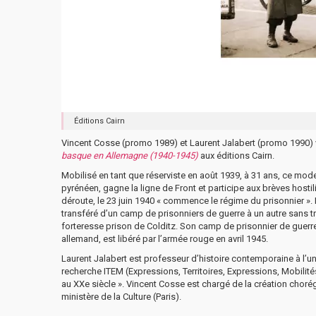
Éditions Cairn
Vincent Cosse (promo 1989) et Laurent Jalabert (promo 1990) 
basque en Allemagne (1940-1945)
aux éditions Cairn.
Mobilisé en tant que réserviste en août 1939, à 31 ans, ce mo
pyrénéen, gagne la ligne de Front et participe aux brèves hos
déroute, le 23 juin 1940 « commence le régime du prisonnier ». I
transféré d’un camp de prisonniers de guerre à un autre sans tro
forteresse prison de Colditz. Son camp de prisonnier de guerre 
allemand, est libéré par l’armée rouge en avril 1945.
Laurent Jalabert est professeur d’histoire contemporaine à l’uni
recherche ITEM (Expressions, Territoires, Expressions, Mobilités
au XXe siècle ». Vincent Cosse est chargé de la création chorég
ministère de la Culture (Paris).