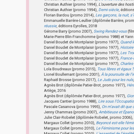
Christian Authier (promo 1994),
L’ouverture des hosti
Christian Authier (promo 1994),
Demi-siècle
, éditio
Florian Bardou (promo 2014),
Les garçons, la nuit, s
Emmanuelle Barrère-Leullier (diplômée Barrère, pro
réussie
, éditions Eyrolles, 2018
Gérome Barry (promo 2007),
Swing Rendez-vous
(fil
Marie-Pierre Blin-Franchomme (promo 1988) et Yan
Daniel Boudet de Montplaisir (promo 1977),
Quand le
Daniel Boudet de Montplaisir (promo 1977),
Histoir
Daniel Boudet de Montplaisir (promo 1977),
Les Tro
Daniel Boudet de Montplaisir (promo 1977),
France-R
Daniel Boudet de Montplaisir (promo 1977),
Charles
Lola Boudreaux (promo 2015),
Tous libres et égaux ?
Lionel Boullemant (promo 2001),
À la poursuite de l’i
Raphaël Brosse (promo 2017),
Le Judo pour les nuls
Agnès Brot (diplômée Patier-Brot, promo 1977),
Héro
Artège, 2016
Agnès Brot (diplômée Patier-Brot, promo 1977),
Gior
Jacques Cantier (promo 1988),
Lire sous l’Occupati
Pascale Casanova (promo 1995),
On m’avait dit que 
Jenny Chammas (promo 2007),
Ambitieuse et Épano
Julie Clair-Robelet (diplômée Robelet, promo 2006),
Margaux Collet (promo 2010),
Beyoncé est-elle fémi
Margaux Collet (promo 2010),
Le Féminisme pour les 
Margaux Collet (promo 2010),
L’essentiel de l’éga