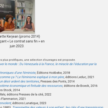
iette Kerjean (promo 2014)
çant « Le contrat sans fin » en
juin 2023.
s plus prolifiques, une sélection d’ouvrages est proposée.
er le monde : Du Venezuela à la France, le miracle de l’éducation par la
chroniques d’une féministe
, Éditions Hoëbeke, 2018
r comme ça ? Le féminisme expliqué à mon père
, éditions Leduc, 2021
un désir ardent des territoires
, Presses des Ponts, 2014
système économique et finitude des ressources
, éditions de Boeck, 2016
ons Stock, 2014
lités
, éditions Presses de la cité, 2022
ns Flammarion, 2021
’envolent
, éditions Lunatique, 2023
mo 1993),
Transmettre des valeurs à son enfant : les clés d’une transmission