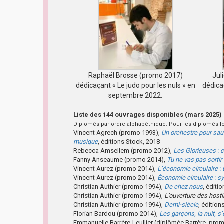
Raphaël Brosse (promo 2017)
Jul
dédicaçant « Le judo pour les nuls » en
dédica
septembre 2022.
Liste des 144 ouvrages disponibles (mars 2025)
Diplômés par ordre alphabéthique. Pour les diplômés le
Vincent Agrech (promo 1993),
Un orchestre pour sauv
musique
, éditions Stock, 2018
Rebecca Amsellem (promo 2012),
Les Glorieuses : 
Fanny Anseaume (promo 2014),
Tu ne vas pas sorti
Vincent Aurez (promo 2014),
L’économie circulaire : 
Vincent Aurez (promo 2014),
Économie circulaire : 
Christian Authier (promo 1994),
De chez nous
, éditi
Christian Authier (promo 1994),
L’ouverture des hosti
Christian Authier (promo 1994),
Demi-siècle
, éditio
Florian Bardou (promo 2014),
Les garçons, la nuit, s
Emmanuelle Barrère-Leullier (diplômée Barrère, pro