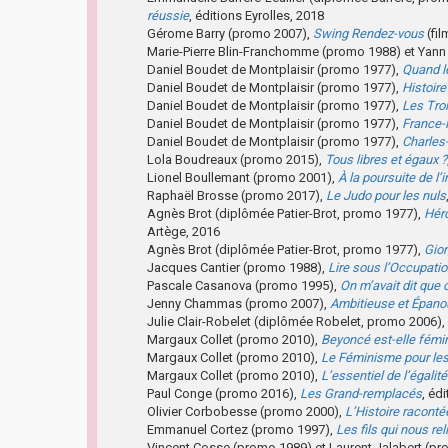
réussie
, éditions Eyrolles, 2018
Gérome Barry (promo 2007),
Swing Rendez-vous
(fil
Marie-Pierre Blin-Franchomme (promo 1988) et Yan
Daniel Boudet de Montplaisir (promo 1977),
Quand le
Daniel Boudet de Montplaisir (promo 1977),
Histoir
Daniel Boudet de Montplaisir (promo 1977),
Les Tro
Daniel Boudet de Montplaisir (promo 1977),
France-R
Daniel Boudet de Montplaisir (promo 1977),
Charles
Lola Boudreaux (promo 2015),
Tous libres et égaux ?
Lionel Boullemant (promo 2001),
À la poursuite de l’i
Raphaël Brosse (promo 2017),
Le Judo pour les nuls
Agnès Brot (diplômée Patier-Brot, promo 1977),
Héro
Artège, 2016
Agnès Brot (diplômée Patier-Brot, promo 1977),
Gior
Jacques Cantier (promo 1988),
Lire sous l’Occupati
Pascale Casanova (promo 1995),
On m’avait dit que 
Jenny Chammas (promo 2007),
Ambitieuse et Épano
Julie Clair-Robelet (diplômée Robelet, promo 2006),
Margaux Collet (promo 2010),
Beyoncé est-elle fémi
Margaux Collet (promo 2010),
Le Féminisme pour les 
Margaux Collet (promo 2010),
L’essentiel de l’éga
Paul Conge (promo 2016),
Les Grand-remplacés
, éd
Olivier Corbobesse (promo 2000),
L’Histoire racontée
Emmanuel Cortez (promo 1997),
Les fils qui nous rel
Vincent Cosse (promo 1989) et Laurent Jalabert (p