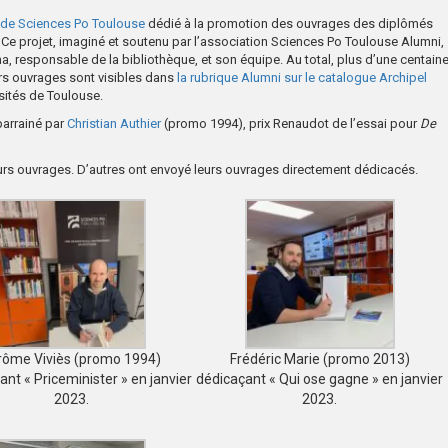
e de Sciences Po Toulouse
dédié à la promotion des ouvrages des diplômés
. Ce projet, imaginé et soutenu par l’association Sciences Po Toulouse Alumni,
a, responsable de la bibliothèque, et son équipe. Au total, plus d’une centain
rs ouvrages sont visibles dans
la rubrique Alumni sur le catalogue Archipel
sités de Toulouse.
parrainé par
Christian Authier
(promo 1994), prix Renaudot de l’essai pour
De
urs ouvrages. D’autres ont envoyé leurs ouvrages directement dédicacés.
rôme Viviès (promo 1994)
Frédéric Marie (promo 2013)
ant « Priceminister » en janvier
dédicaçant « Qui ose gagne » en janvier
2023.
2023.