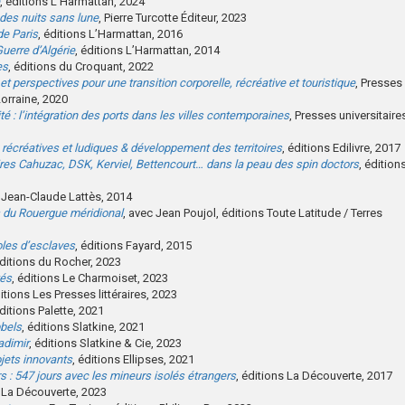
, éditions L’Harmattan, 2024
 des nuits sans lune
, Pierre Turcotte Éditeur, 2023
de Paris
, éditions L’Harmattan, 2016
Guerre d’Algérie
, éditions L’Harmattan, 2014
es
, éditions du Croquant, 2022
et perspectives pour une transition corporelle, récréative et touristique
, Presses
Lorraine, 2020
té : l’intégration des ports dans les villes contemporaines
, Presses universitaire
, récréatives et ludiques & développement des territoires
, éditions Edilivre, 2017
aires Cahuzac, DSK, Kerviel, Bettencourt… dans la peau des spin doctors
, édition
s Jean-Claude Lattès, 2014
 du Rouergue méridional
, avec Jean Poujol, éditions Toute Latitude / Terres
roles d’esclaves
, éditions Fayard, 2015
éditions du Rocher, 2023
tés
, éditions Le Charmoiset, 2023
ditions Les Presses littéraires, 2023
éditions Palette, 2021
bbels
, éditions Slatkine, 2021
adimir
, éditions Slatkine & Cie, 2023
ojets innovants
, éditions Ellipses, 2021
s : 547 jours avec les mineurs isolés étrangers
, éditions La Découverte, 2017
s La Découverte, 2023