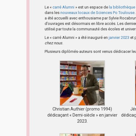
Le «
carré Alumni
» est un espace de
la bibliothèqu
dans les
nouveaux locaux de Sciences Po Toulouse
a été accueilli avec enthousiame par Sylvie Rocabrun
d’ouvrages est désormais en libre accès. Les dernie
utilisé par toute la communauté des écoles et univer
Le « carré Alumni » a été inauguré en
janvier 2023
et 
chez nous
.
Plusieurs diplômés-auteurs sont venus dédicacer le
Christian Authier (promo 1994)
Jé
dédicaçant « Demi-siècle » en janvier
dédicaç
2023.