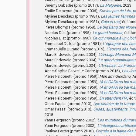
Jérémy Dabadie (promo 2017),
La Malparée
, 2023
Émilie Delpeyrat (promo 2006),
Sur les pas de Léo, 
Mylène Desclaux (promo 1981),
Les jeunes femmes 
Mylène Desclaux (promo 1981),
Gala et moi
, édition
Pierre Dhomps (promo 1968),
Le Big Bang des Nouve
Nicolas Diat (promo 1998),
Le grand bonheur
, éditio
Nicolas Diat (promo 1998),
Ce qui manque à un cloc
Emmanuel Dufour (promo 1981),
L’égorgeur des bas
Emmanuelle Durand (promo 2015),
L’envers des frip
Marc Endeweld (promo 2004),
L’Ambigu Monsieur M
Marc Endeweld (promo 2004),
Le grand manipulateu
Marc Endeweld (promo 2004),
L’Emprise : La France
Anne-Sophie Faivre Le Cadre (promo 2016),
Les Jou
Pierre Falconetti (promo 1959),
Mon ami Giordano
, A
Pierre Falconetti (promo 1959),
IA et GAFA au bal m
Pierre Falconetti (promo 1959),
IA et GAFA au bal m
Pierre Falconetti (promo 1959),
IA et GAFA au bal m
Pierre Falconetti (promo 1959),
En attendant l’IA
, édi
Omar Fassal (promo 2010),
Une histoire de la fraude
Omar Fassal (promo 2010),
Crises, ajustements, inn
2018
Yann Ferguson (promo 2002),
Les mutations du trava
Yann Ferguson (promo 2002),
L’intelligence artifici
Pauline Ferrari (promo 2018),
Formés à la haine des