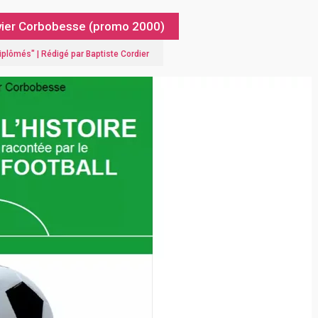
Olivier Corbobesse (promo 2000)
diplômés
" |
Rédigé par Baptiste Cordier