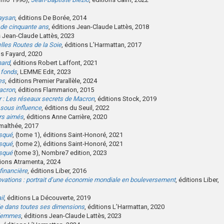
paysan
, éditions De Borée, 2014
de cinquante ans
, éditions Jean-Claude Lattès, 2018
s Jean-Claude Lattès, 2023
lles Routes de la Soie
, éditions L’Harmattan, 2017
ns Fayard, 2020
hard
, éditions Robert Laffont, 2021
 fonds
, LEMME Edit, 2023
es
, éditions Premier Parallèle, 2024
acron
, éditions Flammarion, 2015
r : Les réseaux secrets de Macron
, éditions Stock, 2019
 sous influence
, éditions du Seuil, 2022
rs aimés
, éditions Anne Carrière, 2020
malthée, 2017
asqué
, (tome 1), éditions Saint-Honoré, 2021
asqué
, (tome 2), éditions Saint-Honoré, 2021
asqué
(tome 3), Nombre7 edition, 2023
tions Atramenta, 2024
 financière
, éditions Liber, 2016
ovations : portrait d’une économie mondiale en bouleversement
, éditions Liber,
il
, éditions La Découverte, 2019
elle dans toutes ses dimensions
, éditions L’Harmattan, 2020
 femmes
, éditions Jean-Claude Lattès, 2023