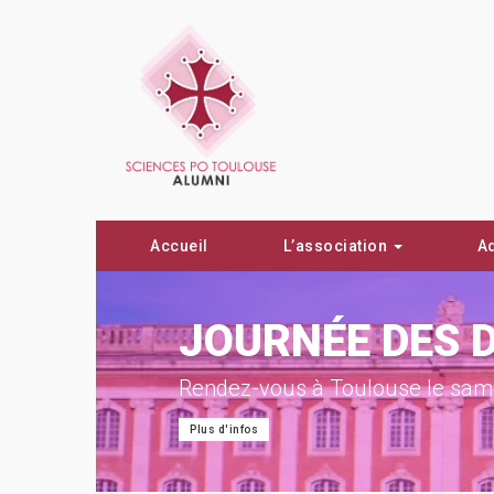
Accueil
L’association
A
ON !
JOURNÉE DES 
Rendez-vous à Toulouse le same
Plus d'infos