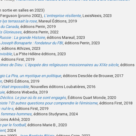
m sortie en salles en 2023)
n Ferguson (promo 2002),
L’entreprise résiliente
, LexisNexis, 2023
 lys terrassait la rose
, Mareuil Éditions, 2019
e du Canada
, éditions Perrin, 2019
is Glorieuses
, éditions Perrin, 2022
ussie : La grande Histoire
, éditions Mareuil, 2023
-Joseph Bonaparte : fondateur du FBI
, éditions Perrin, 2023
, éditions Athizes, 2023
nvisible
, La P’tite Hélène éditions, 2023
, éditions First, 2019
ïnes de Dieu : L’épopée des religieuses missionnaires au XIXe siècle
, éditions
gio La Pira, un mystique en politique
, éditions Desclée de Brouwer, 2017
on
, CNRS Éditions, 2019
c’était impossible
, Nouvelles éditions Loubatières, 2016
uie
, éditions Webedia, 2019
Déclics. Le jour où ils se sont engagés
, Éditions Quart Monde, 2020
niste ? Et autres questions pour comprendre le féminisme
, éditions First, 2018
nul·le·s
, éditions First, 2019
lité femmes-hommes
, éditions Studyrama, 2024
itions Arkhê, 2020
 par le football
, éditions Marie B., 2020
ient
, 2024
romo 1990),
Jean-Baptiste Blézio
, éditions Cairn, 2022