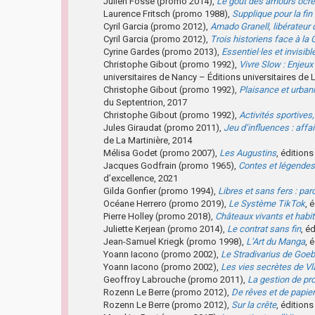
Julien Fosse (promo 2014),
Le goût des amours ocre
Laurence Fritsch (promo 1988),
Supplique pour la fin
Cyril Garcia (promo 2012),
Amado Granell, libérateur 
Cyril Garcia (promo 2012),
Trois historiens face à la 
Cyrine Gardes (promo 2013),
Essentiel·les et invisibl
Christophe Gibout (promo 1992),
Vivre Slow : Enjeux 
universitaires de Nancy – Éditions universitaires de 
Christophe Gibout (promo 1992),
Plaisance et urbani
du Septentrion, 2017
Christophe Gibout (promo 1992),
Activités sportives
Jules Giraudat (promo 2011),
Jeu d’influences : aff
de La Martinière, 2014
Mélisa Godet (promo 2007),
Les Augustins
, édition
Jacques Godfrain (promo 1965),
Contes et légendes
d’excellence, 2021
Gilda Gonfier (promo 1994),
Libres et sans fers : pa
Océane Herrero (promo 2019),
Le Système TikTok
, 
Pierre Holley (promo 2018),
Châteaux vivants et habi
Juliette Kerjean (promo 2014),
Le contrat sans fin
, é
Jean-Samuel Kriegk (promo 1998),
L’Art du Manga
, 
Yoann Iacono (promo 2002),
Le Stradivarius de Goe
Yoann Iacono (promo 2002),
Les vies secrètes de Vl
Geoffroy Labrouche (promo 2011),
La gestion de pr
Rozenn Le Berre (promo 2012),
De rêves et de papier
Rozenn Le Berre (promo 2012),
Sur la crête
, édition