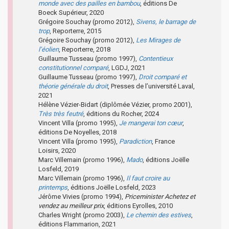
monde avec des pailles en bambou
, éditions De
Boeck Supérieur, 2020
Grégoire Souchay (promo 2012),
Sivens, le barrage de
trop
, Reporterre, 2015
Grégoire Souchay (promo 2012),
Les Mirages de
l’éolien
, Reporterre, 2018
Guillaume Tusseau (promo 1997),
Contentieux
constitutionnel comparé
, LGDJ, 2021
Guillaume Tusseau (promo 1997),
Droit comparé et
théorie générale du droit
, Presses de l’université Laval,
2021
Hélène Vézier-Bidart (diplômée Vézier, promo 2001),
Très très feutré
, éditions du Rocher, 2024
Vincent Villa (promo 1995),
Je mangerai ton cœur
,
éditions De Noyelles, 2018
Vincent Villa (promo 1995),
Paradiction
, France
Loisirs, 2020
Marc Villemain (promo 1996),
Mado
, éditions Joëlle
Losfeld, 2019
Marc Villemain (promo 1996),
Il faut croire au
printemps
, éditions Joëlle Losfeld, 2023
Jérôme Vivies (promo 1994),
Priceminister Achetez et
vendez au meilleur prix
, éditions Eyrolles, 2010
Charles Wright (promo 2003),
Le chemin des estives
,
éditions Flammarion, 2021