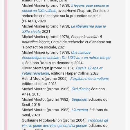
éditions du Panthéon, 2018
Michel Monier (promo 1978),
5 leçons pour penser le
social au XXIe siècle
, avec Hervé Chapron, Cercle de
recherche et d’analyse sur la protection sociale
(CRAPS), 2020
Michel Monier (promo 1978),
Le libéralisme pour le
XXIe siècle
, 2021
Michel Monier (promo 1978),
Penser le social : 5
nouvelles leçons
, Cercle de recherche et d’analyse sur
la protection sociale, 2021
Michel Monier (promo 1978),
Une histoire
économique et sociale : De 1789 au « en même temps
»
, éditions Books en demande, 2024
Olivier Montégut (promo 2015),
J’avais 12 ans et
j’étais résistante
, éditions Harper Collins, 2023
Astrid Moors (promo 2005),
J’explore mes émotions
,
éditions Leduc, 2023
Michel Moutot (promo 1982),
Ciel d’acier
, éditions
Arléa, 2015
Michel Moutot (promo 1982),
Séquoias
, éditions du
Seuil, 2018
Michel Moutot (promo 1982),
L’America
, éditions du
Seuil, 2020
Guillaume Nicolas-Brion (promo 2004),
Tronches de
vin : le guide des vins qui ont d’la gueule
, éditions de