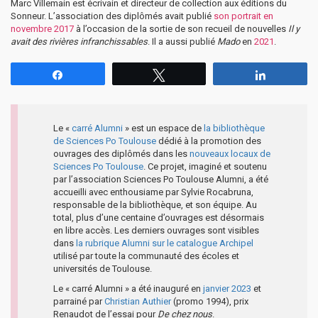
Marc Villemain est écrivain et directeur de collection aux éditions du
Sonneur. L’association des diplômés avait publié
son portrait en
novembre 2017
à l’occasion de la sortie de son recueil de nouvelles
Il y
avait des rivières infranchissables
. Il a aussi publié
Mado
en
2021
.
Partagez
Tweetez
Partagez
Le «
carré Alumni
» est un espace de
la bibliothèque
de Sciences Po Toulouse
dédié à la promotion des
ouvrages des diplômés dans les
nouveaux locaux de
Sciences Po Toulouse
. Ce projet, imaginé et soutenu
par l’association Sciences Po Toulouse Alumni, a été
accueilli avec enthousiame par Sylvie Rocabruna,
responsable de la bibliothèque, et son équipe. Au
total, plus d’une centaine d’ouvrages est désormais
en libre accès. Les derniers ouvrages sont visibles
dans
la rubrique Alumni sur le catalogue Archipel
utilisé par toute la communauté des écoles et
universités de Toulouse.
Le « carré Alumni » a été inauguré en
janvier 2023
et
parrainé par
Christian Authier
(promo 1994), prix
Renaudot de l’essai pour
De chez nous
.