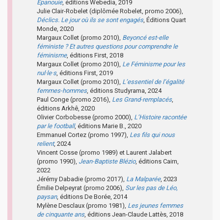
Épanouie
, éditions Webedia, 2019
Julie Clair-Robelet (diplômée Robelet, promo 2006),
Déclics. Le jour où ils se sont engagés
, Éditions Quart
Monde, 2020
Margaux Collet (promo 2010),
Beyoncé est-elle
féministe ? Et autres questions pour comprendre le
féminisme
, éditions First, 2018
Margaux Collet (promo 2010),
Le Féminisme pour les
nul·le·s
, éditions First, 2019
Margaux Collet (promo 2010),
L’essentiel de l’égalité
femmes-hommes
, éditions Studyrama, 2024
Paul Conge (promo 2016),
Les Grand-remplacés
,
éditions Arkhê, 2020
Olivier Corbobesse (promo 2000),
L’Histoire racontée
par le football
, éditions Marie B., 2020
Emmanuel Cortez (promo 1997),
Les fils qui nous
relient
, 2024
Vincent Cosse (promo 1989) et Laurent Jalabert
(promo 1990),
Jean-Baptiste Blézio
, éditions Cairn,
2022
Jérémy Dabadie (promo 2017),
La Malparée
, 2023
Émilie Delpeyrat (promo 2006),
Sur les pas de Léo,
paysan
, éditions De Borée, 2014
Mylène Desclaux (promo 1981),
Les jeunes femmes
de cinquante ans
, éditions Jean-Claude Lattès, 2018