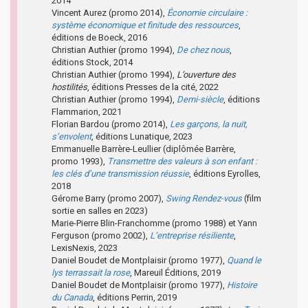
2014
Vincent Aurez (promo 2014),
Économie circulaire :
système économique et finitude des ressources
,
éditions de Boeck, 2016
Christian Authier (promo 1994),
De chez nous
,
éditions Stock, 2014
Christian Authier (promo 1994),
L’ouverture des
hostilités
, éditions Presses de la cité, 2022
Christian Authier (promo 1994),
Demi-siècle
, éditions
Flammarion, 2021
Florian Bardou (promo 2014),
Les garçons, la nuit,
s’envolent
, éditions Lunatique, 2023
Emmanuelle Barrère-Leullier (diplômée Barrère,
promo 1993),
Transmettre des valeurs à son enfant :
les clés d’une transmission réussie
, éditions Eyrolles,
2018
Gérome Barry (promo 2007),
Swing Rendez-vous
(film
sortie en salles en 2023)
Marie-Pierre Blin-Franchomme (promo 1988) et Yann
Ferguson (promo 2002),
L’entreprise résiliente
,
LexisNexis, 2023
Daniel Boudet de Montplaisir (promo 1977),
Quand le
lys terrassait la rose
, Mareuil Éditions, 2019
Daniel Boudet de Montplaisir (promo 1977),
Histoire
du Canada
, éditions Perrin, 2019