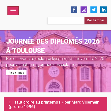
Menu
Rechercher :
JOURNÉE DES DIPLÔMÉS 2026
À TOULOUSE
Rendez-vous à Toulouse le samedi 14 novembre 2026
pour la quatrième journée des diplômé·e·s !
Plus d'infos
« Il faut croire au printemps » par Marc Villemain
(promo 1996)