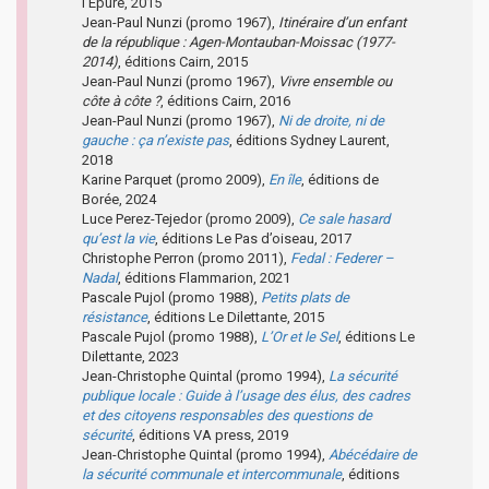
l’Épure, 2015
Jean-Paul Nunzi (promo 1967),
Itinéraire d’un enfant
de la république : Agen-Montauban-Moissac (1977-
2014)
, éditions Cairn, 2015
Jean-Paul Nunzi (promo 1967),
Vivre ensemble ou
côte à côte ?
, éditions Cairn, 2016
Jean-Paul Nunzi (promo 1967),
Ni de droite, ni de
gauche : ça n’existe pas
, éditions Sydney Laurent,
2018
Karine Parquet (promo 2009),
En île
, éditions de
Borée, 2024
Luce Perez-Tejedor (promo 2009),
Ce sale hasard
qu’est la vie
, éditions Le Pas d’oiseau, 2017
Christophe Perron (promo 2011),
Fedal : Federer –
Nadal
, éditions Flammarion, 2021
Pascale Pujol (promo 1988),
Petits plats de
résistance
, éditions Le Dilettante, 2015
Pascale Pujol (promo 1988),
L’Or et le Sel
, éditions Le
Dilettante, 2023
Jean-Christophe Quintal (promo 1994),
La sécurité
publique locale : Guide à l’usage des élus, des cadres
et des citoyens responsables des questions de
sécurité
, éditions VA press, 2019
Jean-Christophe Quintal (promo 1994),
Abécédaire de
la sécurité communale et intercommunale
, éditions