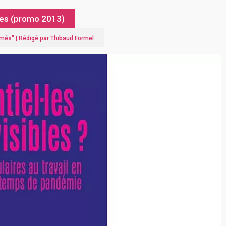
rdes (promo 2013)
ômés
" |
Rédigé par Thibaud Formel