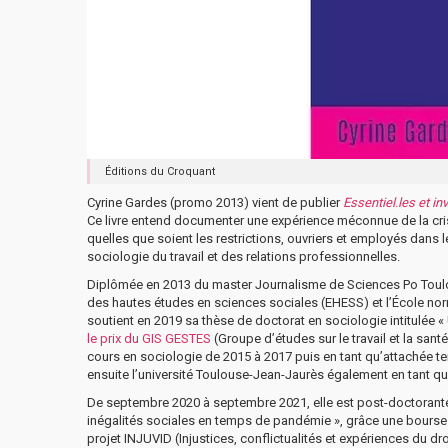
Éditions du Croquant
Cyrine Gardes (promo 2013) vient de publier
Essentiel.les et i
Ce livre entend documenter une expérience méconnue de la crise s
quelles que soient les restrictions, ouvriers et employés dans
sociologie du travail et des relations professionnelles.
Diplômée en 2013 du master Journalisme de Sciences Po Toulouse,
des hautes études en sciences sociales (EHESS) et l’École nor
soutient en 2019 sa thèse de doctorat en sociologie intitulée «
le prix du GIS GESTES
(Groupe d’études sur le travail et la sant
cours en sociologie de 2015 à 2017 puis en tant qu’attachée te
ensuite l’université Toulouse-Jean-Jaurès également en tant q
De septembre 2020 à septembre 2021, elle est post-doctorante s
inégalités sociales en temps de pandémie », grâce une bourse f
projet INJUVID (Injustices, conflictualités et expériences du d