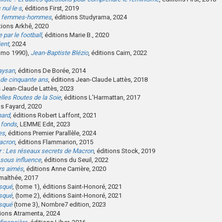
nul·le·s
, éditions First, 2019
lité femmes-hommes
, éditions Studyrama, 2024
itions Arkhê, 2020
 par le football
, éditions Marie B., 2020
ient
, 2024
romo 1990),
Jean-Baptiste Blézio
, éditions Cairn, 2022
paysan
, éditions De Borée, 2014
de cinquante ans
, éditions Jean-Claude Lattès, 2018
s Jean-Claude Lattès, 2023
lles Routes de la Soie
, éditions L’Harmattan, 2017
ns Fayard, 2020
hard
, éditions Robert Laffont, 2021
 fonds
, LEMME Edit, 2023
es
, éditions Premier Parallèle, 2024
acron
, éditions Flammarion, 2015
r : Les réseaux secrets de Macron
, éditions Stock, 2019
 sous influence
, éditions du Seuil, 2022
rs aimés
, éditions Anne Carrière, 2020
malthée, 2017
asqué
, (tome 1), éditions Saint-Honoré, 2021
asqué
, (tome 2), éditions Saint-Honoré, 2021
asqué
(tome 3), Nombre7 edition, 2023
tions Atramenta, 2024