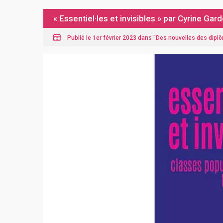
« Essentiel·les et invisibles » par Cyrine Ga
Publié le 1er février 2023 dans "
Des nouvelles des dipl