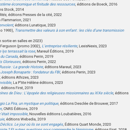
système économique et finitude des ressources
, éditions de Boeck, 2016
ons Stock, 2014
lités
, éditions Presses de la cité, 2022
ns Flammarion, 2021
’envolent
, éditions Lunatique, 2023
mo 1993),
Transmettre des valeurs à son enfant : les clés d’une transmission
m sortie en salles en 2023)
n Ferguson (promo 2002),
L’entreprise résiliente
, LexisNexis, 2023
 lys terrassait la rose
, Mareuil Éditions, 2019
e du Canada
, éditions Perrin, 2019
is Glorieuses
, éditions Perrin, 2022
ussie : La grande Histoire
, éditions Mareuil, 2023
-Joseph Bonaparte : fondateur du FBI
, éditions Perrin, 2023
, éditions Athizes, 2023
nvisible
, La P’tite Hélène éditions, 2023
, éditions First, 2019
ïnes de Dieu : L’épopée des religieuses missionnaires au XIXe siècle
, éditions
gio La Pira, un mystique en politique
, éditions Desclée de Brouwer, 2017
on
, CNRS Éditions, 2019
c’était impossible
, Nouvelles éditions Loubatières, 2016
uie
, éditions Webedia, 2019
Déclics. Le jour où ils se sont engagés
, Éditions Quart Monde, 2020
niste ? Et autres questions pour comprendre le féminisme
, éditions First, 2018