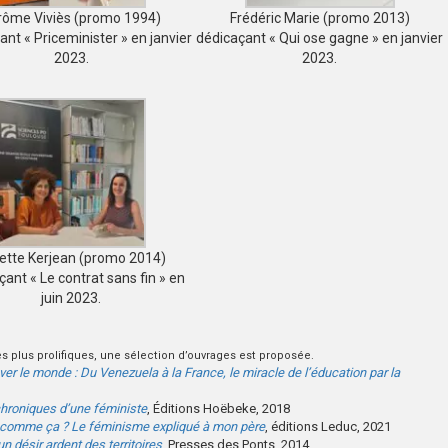
rôme Viviès (promo 1994)
Frédéric Marie (promo 2013)
ant « Priceminister » en janvier
dédicaçant « Qui ose gagne » en janvier
2023.
2023.
iette Kerjean (promo 2014)
çant « Le contrat sans fin » en
juin 2023.
s plus prolifiques, une sélection d’ouvrages est proposée.
er le monde : Du Venezuela à la France, le miracle de l’éducation par la
chroniques d’une féministe
, Éditions Hoëbeke, 2018
r comme ça ? Le féminisme expliqué à mon père
, éditions Leduc, 2021
un désir ardent des territoires
, Presses des Ponts, 2014