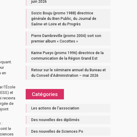
juin 2026
Soizic Bouju (promo 1988) directrice
générale du Bien Public, du Journal de
Saône-et-Loire et du Progrès
Pierre Dambreville (promo 2004) sort son
premier album « Cocottes »
Karine Pueyo (promo 1996) directrice de la
communication de la Région Grand Est
oquant.
eur
Retour sur le séminaire annuel du Bureau et
s en
du Conseil d’Administration – mai 2026
r l’École
HESS) et
Catégories
i recevra
argée de
Les actions de l'association
joint
Des nouvelles des diplômés
 :
oint le
Des nouvelles de Sciences Po
Sciences