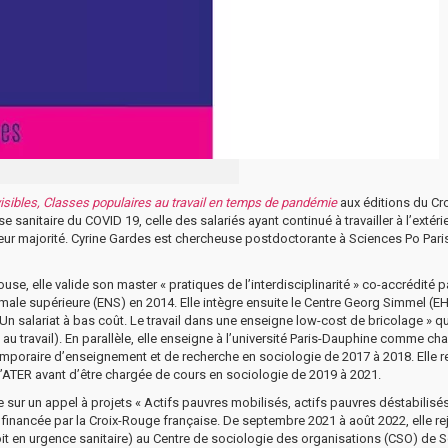
nvisibles, Classes populaires au travail en temps de pandémie
aux éditions du Cr
anitaire du COVID 19, celle des salariés ayant continué à travailler à l’extéri
 leur majorité. Cyrine Gardes est chercheuse postdoctorante à Sciences Po Pari
 elle valide son master « pratiques de l’interdisciplinarité » co-accrédité pa
male supérieure (ENS) en 2014. Elle intègre ensuite le Centre Georg Simmel (E
 Un salariat à bas coût. Le travail dans une enseigne low-cost de bricolage » qu
é au travail). En parallèle, elle enseigne à l’université Paris-Dauphine comme ch
mporaire d’enseignement et de recherche en sociologie de 2017 à 2018. Elle re
u’ATER avant d’être chargée de cours en sociologie de 2019 à 2021.
ur un appel à projets « Actifs pauvres mobilisés, actifs pauvres déstabilisés
inancée par la Croix-Rouge française. De septembre 2021 à août 2022, elle rej
roit en urgence sanitaire) au Centre de sociologie des organisations (CSO) de 