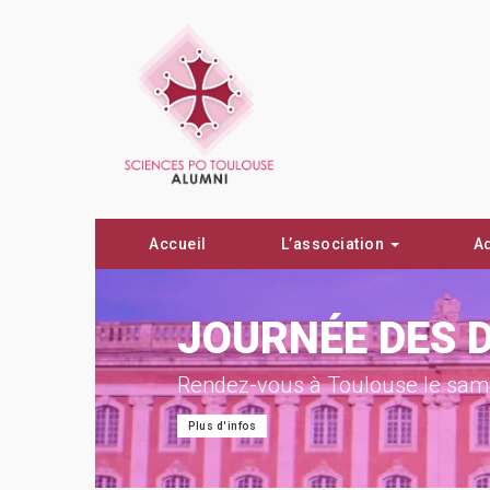
Accueil
L’association
A
ON !
JOURNÉE DES 
Rendez-vous à Toulouse le same
Plus d'infos