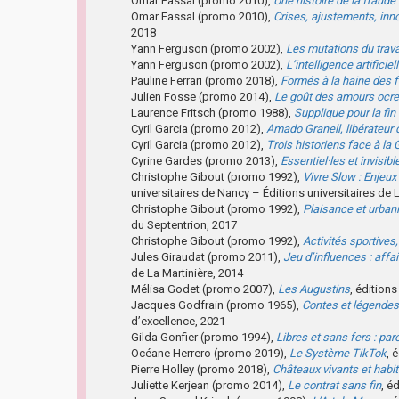
Omar Fassal (promo 2010),
Une histoire de la fraude
Omar Fassal (promo 2010),
Crises, ajustements, inn
2018
Yann Ferguson (promo 2002),
Les mutations du trava
Yann Ferguson (promo 2002),
L’intelligence artifici
Pauline Ferrari (promo 2018),
Formés à la haine des
Julien Fosse (promo 2014),
Le goût des amours ocre
Laurence Fritsch (promo 1988),
Supplique pour la fin
Cyril Garcia (promo 2012),
Amado Granell, libérateur 
Cyril Garcia (promo 2012),
Trois historiens face à la 
Cyrine Gardes (promo 2013),
Essentiel·les et invisibl
Christophe Gibout (promo 1992),
Vivre Slow : Enjeux 
universitaires de Nancy – Éditions universitaires de 
Christophe Gibout (promo 1992),
Plaisance et urbani
du Septentrion, 2017
Christophe Gibout (promo 1992),
Activités sportives
Jules Giraudat (promo 2011),
Jeu d’influences : aff
de La Martinière, 2014
Mélisa Godet (promo 2007),
Les Augustins
, édition
Jacques Godfrain (promo 1965),
Contes et légendes
d’excellence, 2021
Gilda Gonfier (promo 1994),
Libres et sans fers : pa
Océane Herrero (promo 2019),
Le Système TikTok
, 
Pierre Holley (promo 2018),
Châteaux vivants et habi
Juliette Kerjean (promo 2014),
Le contrat sans fin
, é