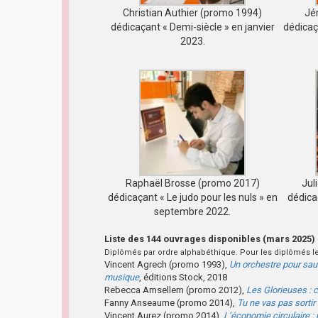
Christian Authier (promo 1994)
Jé
dédicaçant « Demi-siècle » en janvier
dédicaç
2023.
Raphaël Brosse (promo 2017)
Jul
dédicaçant « Le judo pour les nuls » en
dédica
septembre 2022.
Liste des 144 ouvrages disponibles (mars 2025)
Diplômés par ordre alphabéthique. Pour les diplômés le
Vincent Agrech (promo 1993),
Un orchestre pour sauv
musique
, éditions Stock, 2018
Rebecca Amsellem (promo 2012),
Les Glorieuses : 
Fanny Anseaume (promo 2014),
Tu ne vas pas sorti
Vincent Aurez (promo 2014),
L’économie circulaire : 