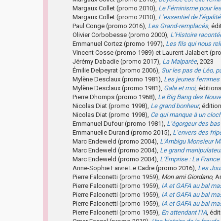
Margaux Collet (promo 2010),
Le Féminisme pour les 
Margaux Collet (promo 2010),
L’essentiel de l’éga
Paul Conge (promo 2016),
Les Grand-remplacés
, éd
Olivier Corbobesse (promo 2000),
L’Histoire racontée
Emmanuel Cortez (promo 1997),
Les fils qui nous rel
Vincent Cosse (promo 1989) et Laurent Jalabert (p
Jérémy Dabadie (promo 2017),
La Malparée
, 2023
Émilie Delpeyrat (promo 2006),
Sur les pas de Léo, 
Mylène Desclaux (promo 1981),
Les jeunes femmes 
Mylène Desclaux (promo 1981),
Gala et moi
, édition
Pierre Dhomps (promo 1968),
Le Big Bang des Nouve
Nicolas Diat (promo 1998),
Le grand bonheur
, éditio
Nicolas Diat (promo 1998),
Ce qui manque à un cloc
Emmanuel Dufour (promo 1981),
L’égorgeur des bas
Emmanuelle Durand (promo 2015),
L’envers des frip
Marc Endeweld (promo 2004),
L’Ambigu Monsieur M
Marc Endeweld (promo 2004),
Le grand manipulateu
Marc Endeweld (promo 2004),
L’Emprise : La France
Anne-Sophie Faivre Le Cadre (promo 2016),
Les Jou
Pierre Falconetti (promo 1959),
Mon ami Giordano
, A
Pierre Falconetti (promo 1959),
IA et GAFA au bal m
Pierre Falconetti (promo 1959),
IA et GAFA au bal m
Pierre Falconetti (promo 1959),
IA et GAFA au bal m
Pierre Falconetti (promo 1959),
En attendant l’IA
, édi