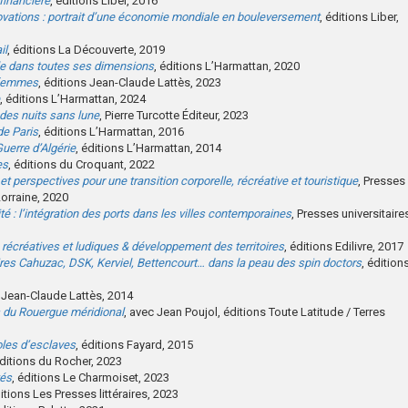
 financière
, éditions Liber, 2016
ovations : portrait d’une économie mondiale en bouleversement
, éditions Liber,
il
, éditions La Découverte, 2019
elle dans toutes ses dimensions
, éditions L’Harmattan, 2020
 femmes
, éditions Jean-Claude Lattès, 2023
, éditions L’Harmattan, 2024
 des nuits sans lune
, Pierre Turcotte Éditeur, 2023
de Paris
, éditions L’Harmattan, 2016
Guerre d’Algérie
, éditions L’Harmattan, 2014
es
, éditions du Croquant, 2022
et perspectives pour une transition corporelle, récréative et touristique
, Presses
Lorraine, 2020
té : l’intégration des ports dans les villes contemporaines
, Presses universitaire
, récréatives et ludiques & développement des territoires
, éditions Edilivre, 2017
aires Cahuzac, DSK, Kerviel, Bettencourt… dans la peau des spin doctors
, édition
s Jean-Claude Lattès, 2014
 du Rouergue méridional
, avec Jean Poujol, éditions Toute Latitude / Terres
roles d’esclaves
, éditions Fayard, 2015
éditions du Rocher, 2023
tés
, éditions Le Charmoiset, 2023
ditions Les Presses littéraires, 2023