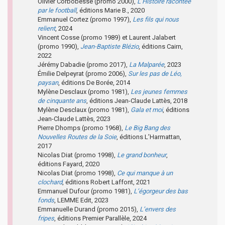
Olivier Corbobesse (promo 2000),
L’Histoire racontée
par le football
, éditions Marie B., 2020
Emmanuel Cortez (promo 1997),
Les fils qui nous
relient
, 2024
Vincent Cosse (promo 1989) et Laurent Jalabert
(promo 1990),
Jean-Baptiste Blézio
, éditions Cairn,
2022
Jérémy Dabadie (promo 2017),
La Malparée
, 2023
Émilie Delpeyrat (promo 2006),
Sur les pas de Léo,
paysan
, éditions De Borée, 2014
Mylène Desclaux (promo 1981),
Les jeunes femmes
de cinquante ans
, éditions Jean-Claude Lattès, 2018
Mylène Desclaux (promo 1981),
Gala et moi
, éditions
Jean-Claude Lattès, 2023
Pierre Dhomps (promo 1968),
Le Big Bang des
Nouvelles Routes de la Soie
, éditions L’Harmattan,
2017
Nicolas Diat (promo 1998),
Le grand bonheur
,
éditions Fayard, 2020
Nicolas Diat (promo 1998),
Ce qui manque à un
clochard
, éditions Robert Laffont, 2021
Emmanuel Dufour (promo 1981),
L’égorgeur des bas
fonds
, LEMME Edit, 2023
Emmanuelle Durand (promo 2015),
L’envers des
fripes
, éditions Premier Parallèle, 2024