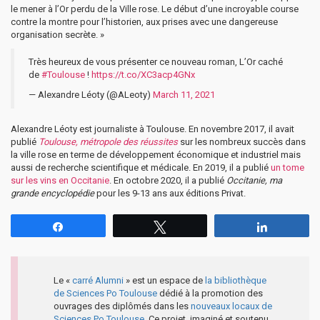
le mener à l’Or perdu de la Ville rose. Le début d’une incroyable course
contre la montre pour l’historien, aux prises avec une dangereuse
organisation secrète. »
Très heureux de vous présenter ce nouveau roman, L’Or caché
de
#Toulouse
!
https://t.co/XC3acp4GNx
— Alexandre Léoty (@ALeoty)
March 11, 2021
Alexandre Léoty est journaliste à Toulouse. En novembre 2017, il avait
publié
Toulouse, métropole des réussites
sur les nombreux succès dans
la ville rose en terme de développement économique et industriel mais
aussi de recherche scientifique et médicale. En 2019, il a publié
un tome
sur les vins en Occitanie
. En octobre 2020, il a publié
Occitanie, ma
grande encyclopédie
pour les 9-13 ans aux éditions Privat.
Partagez
Tweetez
Partagez
Le «
carré Alumni
» est un espace de
la bibliothèque
de Sciences Po Toulouse
dédié à la promotion des
ouvrages des diplômés dans les
nouveaux locaux de
Sciences Po Toulouse
. Ce projet, imaginé et soutenu