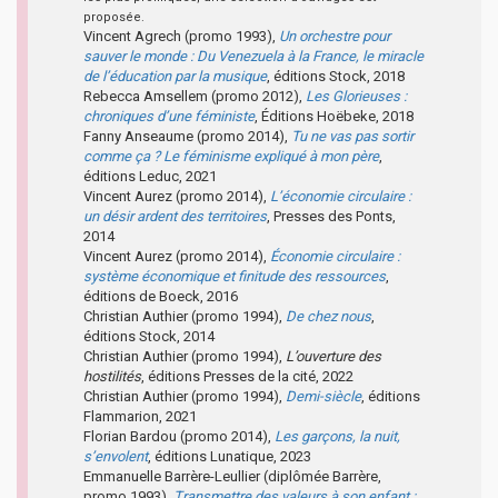
proposée.
Vincent Agrech (promo 1993),
Un orchestre pour
sauver le monde : Du Venezuela à la France, le miracle
de l’éducation par la musique
, éditions Stock, 2018
Rebecca Amsellem (promo 2012),
Les Glorieuses :
chroniques d’une féministe
, Éditions Hoëbeke, 2018
Fanny Anseaume (promo 2014),
Tu ne vas pas sortir
comme ça ? Le féminisme expliqué à mon père
,
éditions Leduc, 2021
Vincent Aurez (promo 2014),
L’économie circulaire :
un désir ardent des territoires
, Presses des Ponts,
2014
Vincent Aurez (promo 2014),
Économie circulaire :
système économique et finitude des ressources
,
éditions de Boeck, 2016
Christian Authier (promo 1994),
De chez nous
,
éditions Stock, 2014
Christian Authier (promo 1994),
L’ouverture des
hostilités
, éditions Presses de la cité, 2022
Christian Authier (promo 1994),
Demi-siècle
, éditions
Flammarion, 2021
Florian Bardou (promo 2014),
Les garçons, la nuit,
s’envolent
, éditions Lunatique, 2023
Emmanuelle Barrère-Leullier (diplômée Barrère,
promo 1993),
Transmettre des valeurs à son enfant :