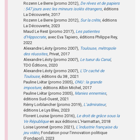
Rozenn Le Berre (promo 2012),
De rêves et de papiers
: 547 jours avec les mineurs isolés étrangers
, éditions
La Découverte, 2017
Rozenn Le Berre (promo 2012),
Sur la crête
, éditions
La Découverte, 2023
Maud Le Rest (promo 2017),
Les patientes
d’Hippocrate
, avec Eva Tapiero, éditions Philippe Rey,
2022
Alexandre Léoty (promo 2007),
Toulouse, métropole
des réussites
, Privat, 2017
Alexandre Léoty (promo 2007),
Le tueur du Canal
,
TDO Éditions, 2020
Alexandre Léoty (promo 2007),
L’Or caché de
Toulouse
, éditions du 38 , 2021
Pauline Liétar (promo 2005),
ONU : la grande
imposture
, éditions Albin Michel, 2017
Pauline Liétar (promo 2005),
Manies ennemies
,
éditions Sud-Ouest, 2021
Rémy Lorblancher (promo 2019),
L’admirateur
,
éditions Le Lys Bleu, 2023
Florent Louise (promo 2016),
Le droit de grâce sous la
Ve République
en aux éditions L’Harmattan, 2018
Loise Lyonnet (promo 2021),
L’industrie française du
jeu vidéo
, Fondation pour l’innovation politique
(Fondapol), 2023