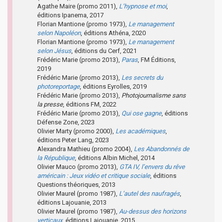
Agathe Maire (promo 2011),
L’hypnose et moi
,
éditions Ipanema, 2017
Florian Mantione (promo 1973),
Le management
selon Napoléon
, éditions Athéna, 2020
Florian Mantione (promo 1973),
Le management
selon Jésus
, éditions du Cerf, 2021
Frédéric Marie (promo 2013),
Paras
, FM Éditions,
2019
Frédéric Marie (promo 2013),
Les secrets du
photoreportage
, éditions Eyrolles, 2019
Frédéric Marie (promo 2013),
Photojournalisme sans
la presse
, éditions FM, 2022
Frédéric Marie (promo 2013),
Qui ose gagne
, éditions
Défense Zone, 2023
Olivier Marty (promo 2000),
Les académiques
,
éditions Peter Lang, 2023
Alexandra Mathieu (promo 2004),
Les Abandonnés de
la République
, éditions Albin Michel, 2014
Olivier Mauco (promo 2013),
GTA IV, l’envers du rêve
américain : Jeux vidéo et critique sociale
, éditions
Questions théoriques, 2013
Olivier Maurel (promo 1987),
L’autel des naufragés
,
éditions Lajouanie, 2013
Olivier Maurel (promo 1987),
Au-dessus des horizons
verticaux
, éditions Lajouanie, 2015