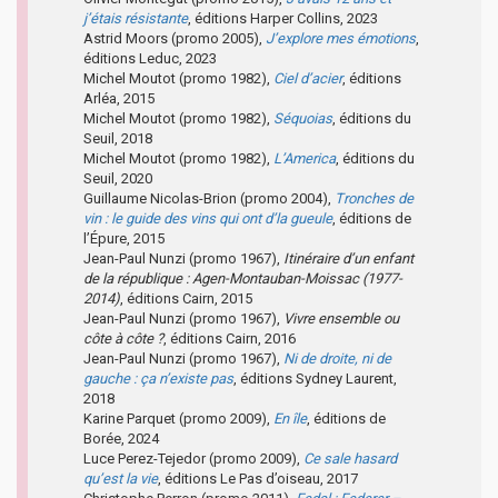
j’étais résistante
, éditions Harper Collins, 2023
Astrid Moors (promo 2005),
J’explore mes émotions
,
éditions Leduc, 2023
Michel Moutot (promo 1982),
Ciel d’acier
, éditions
Arléa, 2015
Michel Moutot (promo 1982),
Séquoias
, éditions du
Seuil, 2018
Michel Moutot (promo 1982),
L’America
, éditions du
Seuil, 2020
Guillaume Nicolas-Brion (promo 2004),
Tronches de
vin : le guide des vins qui ont d’la gueule
, éditions de
l’Épure, 2015
Jean-Paul Nunzi (promo 1967),
Itinéraire d’un enfant
de la république : Agen-Montauban-Moissac (1977-
2014)
, éditions Cairn, 2015
Jean-Paul Nunzi (promo 1967),
Vivre ensemble ou
côte à côte ?
, éditions Cairn, 2016
Jean-Paul Nunzi (promo 1967),
Ni de droite, ni de
gauche : ça n’existe pas
, éditions Sydney Laurent,
2018
Karine Parquet (promo 2009),
En île
, éditions de
Borée, 2024
Luce Perez-Tejedor (promo 2009),
Ce sale hasard
qu’est la vie
, éditions Le Pas d’oiseau, 2017