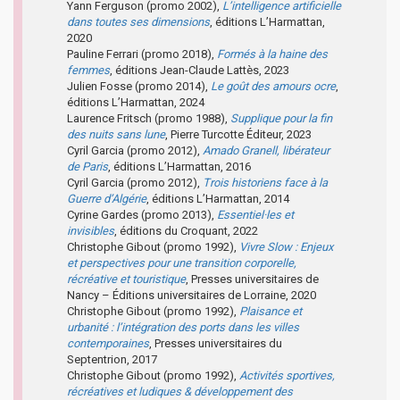
Yann Ferguson (promo 2002),
L’intelligence artificielle
dans toutes ses dimensions
, éditions L’Harmattan,
2020
Pauline Ferrari (promo 2018),
Formés à la haine des
femmes
, éditions Jean-Claude Lattès, 2023
Julien Fosse (promo 2014),
Le goût des amours ocre
,
éditions L’Harmattan, 2024
Laurence Fritsch (promo 1988),
Supplique pour la fin
des nuits sans lune
, Pierre Turcotte Éditeur, 2023
Cyril Garcia (promo 2012),
Amado Granell, libérateur
de Paris
, éditions L’Harmattan, 2016
Cyril Garcia (promo 2012),
Trois historiens face à la
Guerre d’Algérie
, éditions L’Harmattan, 2014
Cyrine Gardes (promo 2013),
Essentiel·les et
invisibles
, éditions du Croquant, 2022
Christophe Gibout (promo 1992),
Vivre Slow : Enjeux
et perspectives pour une transition corporelle,
récréative et touristique
, Presses universitaires de
Nancy – Éditions universitaires de Lorraine, 2020
Christophe Gibout (promo 1992),
Plaisance et
urbanité : l’intégration des ports dans les villes
contemporaines
, Presses universitaires du
Septentrion, 2017
Christophe Gibout (promo 1992),
Activités sportives,
récréatives et ludiques & développement des