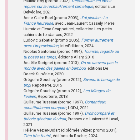
Pauline Roy (promo 2002),
Déconstruire les idées
reçues sur le réchauffement climatique
, éditions Le
Belvédère, 2021
Anne-Claire Ruel (promo 2003),
J’ai piscine : La
France heureuse
, avec Jean-Laurent Cassely, Pierre
Hurmic et Elena Scappaticci, collection Les petits
cahiers de tendances, 2022
Ludovic Sabatier (promo 2005),
Former autrement
avec l’improvisation
, InterEditions, 2024
Nicolas Santolaria (promo 1994),
Touriste, regarde où
tu poses tes tongs
, éditions Allary, 2016
Anaëlle Sorignet (promo 2013),
On ne sauvera pas le
monde avec des pailles en bambou
, éditions De
Boeck Supérieur, 2020
Grégoire Souchay (promo 2012),
Sivens, le barrage de
trop
, Reporterre, 2015
Grégoire Souchay (promo 2012),
Les Mirages de
l’éolien
, Reporterre, 2018
Guillaume Tusseau (promo 1997),
Contentieux
constitutionnel comparé
, LGDJ, 2021
Guillaume Tusseau (promo 1997),
Droit comparé et
théorie générale du droit
, Presses de l’université Laval,
2021
Hélène Vézier-Bidart (diplômée Vézier, promo 2001),
Très très feutré
, éditions du Rocher, 2024