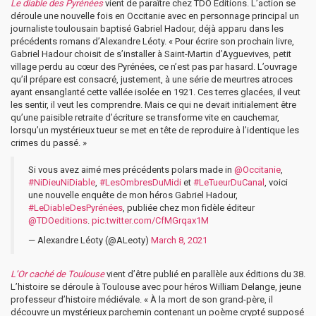
Le diable des Pyrénées
vient de paraître chez TDO Éditions. L’action se
déroule une nouvelle fois en Occitanie avec en personnage principal un
journaliste toulousain baptisé Gabriel Hadour, déjà apparu dans les
précédents romans d’Alexandre Léoty. « Pour écrire son prochain livre,
Gabriel Hadour choisit de s’installer à Saint-Martin d’Ayguevives, petit
village perdu au cœur des Pyrénées, ce n’est pas par hasard. L’ouvrage
qu’il prépare est consacré, justement, à une série de meurtres atroces
ayant ensanglanté cette vallée isolée en 1921. Ces terres glacées, il veut
les sentir, il veut les comprendre. Mais ce qui ne devait initialement être
qu’une paisible retraite d’écriture se transforme vite en cauchemar,
lorsqu’un mystérieux tueur se met en tête de reproduire à l’identique les
crimes du passé. »
Si vous avez aimé mes précédents polars made in
@Occitanie
,
#NiDieuNiDiable
,
#LesOmbresDuMidi
et
#LeTueurDuCanal
, voici
une nouvelle enquête de mon héros Gabriel Hadour,
#LeDiableDesPyrénées
, publiée chez mon fidèle éditeur
@TDOeditions
.
pic.twitter.com/CfMGrqax1M
— Alexandre Léoty (@ALeoty)
March 8, 2021
L’Or caché de Toulouse
vient d’être publié en parallèle aux éditions du 38.
L’histoire se déroule à Toulouse avec pour héros William Delange, jeune
professeur d’histoire médiévale. « À la mort de son grand-père, il
découvre un mystérieux parchemin contenant un poème crypté supposé