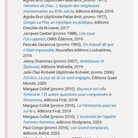
Agnès Brot (diplômée Patier-Brot, promo 1977),
Héroïnes de Dieu : L’épopée des religieuses
missionnaires au XIXe siècle
, éditions Artège, 2016
Agnès Brot (diplômée Patier-Brot, promo 1977),
Giorgio La Pira, un mystique en politique
, éditions
Desclée de Brouwer, 2017
Jacques Cantier (promo 1988),
Lire sous
l’Occupation
, CNRS Éditions, 2019
Pascale Casanova (promo 1995),
On m’avait dit que
c’était impossible
, Nouvelles éditions Loubatières,
2016
Jenny Chammas (promo 2007),
Ambitieuse et
Épanouie
, éditions Webedia, 2019
Julie Clair-Robelet (diplômée Robelet, promo 2006),
Déclics. Le jour où ils se sont engagés
, Éditions Quart
Monde, 2020
Margaux Collet (promo 2010),
Beyoncé est-elle
féministe ? Et autres questions pour comprendre le
féminisme
, éditions First, 2018
Margaux Collet (promo 2010),
Le Féminisme pour les
nul·le·s
, éditions First, 2019
Margaux Collet (promo 2010),
L’essentiel de l’égalité
femmes-hommes
, éditions Studyrama, 2024
Paul Conge (promo 2016),
Les Grand-remplacés
,
éditions Arkhê, 2020