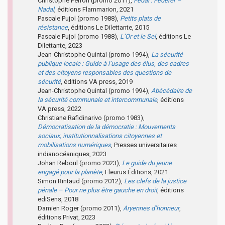
Christophe Perron (promo 2011),
Fedal : Federer –
Nadal
, éditions Flammarion, 2021
Pascale Pujol (promo 1988),
Petits plats de
résistance
, éditions Le Dilettante, 2015
Pascale Pujol (promo 1988),
L’Or et le Sel
, éditions Le
Dilettante, 2023
Jean-Christophe Quintal (promo 1994),
La sécurité
publique locale : Guide à l’usage des élus, des cadres
et des citoyens responsables des questions de
sécurité
, éditions VA press, 2019
Jean-Christophe Quintal (promo 1994),
Abécédaire de
la sécurité communale et intercommunale
, éditions
VA press, 2022
Christiane Rafidinarivo (promo 1983),
Démocratisation de la démocratie : Mouvements
sociaux, institutionnalisations citoyennes et
mobilisations numériques
, Presses universitaires
indianocéaniques, 2023
Johan Reboul (promo 2023),
Le guide du jeune
engagé pour la planète
, Fleurus Éditions, 2021
Simon Rintaud (promo 2012),
Les clefs de la justice
pénale – Pour ne plus être gauche en droit
, éditions
ediSens, 2018
Damien Roger (promo 2011),
Aryennes d’honneur
,
éditions Privat, 2023