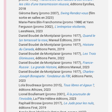
les clés d’une transmission réussie
, éditions Eyrolles,
2018
Gérome Barry (promo 2007),
Swing Rendez-vous
(film
sortie en salles en 2023)
Marie-Pierre Blin-Franchomme (promo 1988) et Yann
Ferguson (promo 2002),
L’entreprise résiliente
,
LexisNexis, 2023
Daniel Boudet de Montplaisir (promo 1977),
Quand le
lys terrassait la rose
, Mareuil Éditions, 2019
Daniel Boudet de Montplaisir (promo 1977),
Histoire
du Canada
, éditions Perrin, 2019
Daniel Boudet de Montplaisir (promo 1977),
Les Trois
Glorieuses
, éditions Perrin, 2022
Daniel Boudet de Montplaisir (promo 1977),
France-
Russie : La grande Histoire
, éditions Mareuil, 2023
Daniel Boudet de Montplaisir (promo 1977),
Charles-
Joseph Bonaparte : fondateur du FBI
, éditions Perrin,
2023
Lola Boudreaux (promo 2015),
Tous libres et égaux ?
,
éditions Athizes, 2023
Lionel Boullemant (promo 2001),
À la poursuite de
l’invisible
, La P’tite Hélène éditions, 2023
Raphaël Brosse (promo 2017),
Le Judo pour les nuls
,
éditions First, 2019