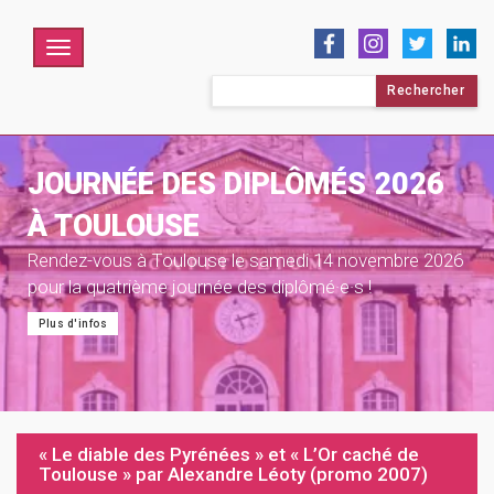
Menu
Rechercher :
JOURNÉE DES DIPLÔMÉS 2026
À TOULOUSE
Rendez-vous à Toulouse le samedi 14 novembre 2026
pour la quatrième journée des diplômé·e·s !
Plus d'infos
« Le diable des Pyrénées » et « L’Or caché de
Toulouse » par Alexandre Léoty (promo 2007)