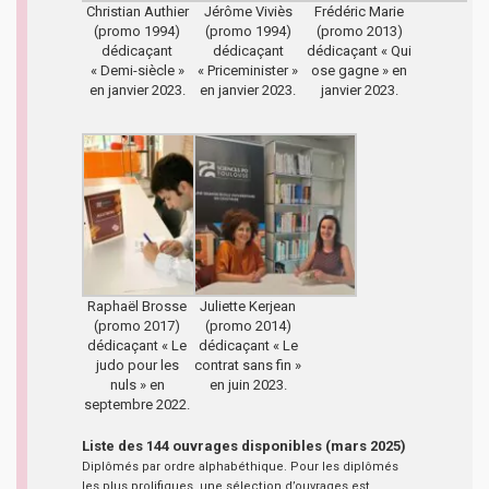
Christian Authier
Jérôme Viviès
Frédéric Marie
(promo 1994)
(promo 1994)
(promo 2013)
dédicaçant
dédicaçant
dédicaçant « Qui
« Demi-siècle »
« Priceminister »
ose gagne » en
en janvier 2023.
en janvier 2023.
janvier 2023.
Raphaël Brosse
Juliette Kerjean
(promo 2017)
(promo 2014)
dédicaçant « Le
dédicaçant « Le
judo pour les
contrat sans fin »
nuls » en
en juin 2023.
septembre 2022.
Liste des 144 ouvrages disponibles (mars 2025)
Diplômés par ordre alphabéthique. Pour les diplômés
les plus prolifiques, une sélection d’ouvrages est