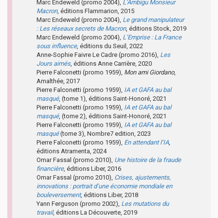
Marc Endeweld (promo 2004),
L’Ambigu Monsieur
Macron
, éditions Flammarion, 2015
Marc Endeweld (promo 2004),
Le grand manipulateur
: Les réseaux secrets de Macron
, éditions Stock, 2019
Marc Endeweld (promo 2004),
L’Emprise : La France
sous influence
, éditions du Seuil, 2022
Anne-Sophie Faivre Le Cadre (promo 2016),
Les
Jours aimés
, éditions Anne Carrière, 2020
Pierre Falconetti (promo 1959),
Mon ami Giordano
,
Amalthée, 2017
Pierre Falconetti (promo 1959),
IA et GAFA au bal
masqué
, (tome 1), éditions Saint-Honoré, 2021
Pierre Falconetti (promo 1959),
IA et GAFA au bal
masqué
, (tome 2), éditions Saint-Honoré, 2021
Pierre Falconetti (promo 1959),
IA et GAFA au bal
masqué
(tome 3), Nombre7 edition, 2023
Pierre Falconetti (promo 1959),
En attendant l’IA
,
éditions Atramenta, 2024
Omar Fassal (promo 2010),
Une histoire de la fraude
financière
, éditions Liber, 2016
Omar Fassal (promo 2010),
Crises, ajustements,
innovations : portrait d’une économie mondiale en
bouleversement
, éditions Liber, 2018
Yann Ferguson (promo 2002),
Les mutations du
travail
, éditions La Découverte, 2019