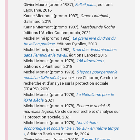
Olivier Maurel (promo 1987),
Fallait pas…
, éditions
Lajouanie, 2016
Karine Miermont (promo 1987),
Grace l’intrépide
,
Gallimard, 2019
Karine Miermont (promo 1987),
Marabout de Roche
,
éditions L’Atelier Contemporain, 2021
Michel Miné (promo 1982),
Le grand livre du droit du
travail en pratique
, éditions Eyrolles, 2019
Michel Miné (promo 1982),
Droit des discriminations
dans l’emploi et le travail
, éditions Larcier, 2016
Michel Monier (promo 1978),
166 trimestres !
,
éditions du Panthéon, 2018
Michel Monier (promo 1978),
5 leçons pour penser le
social au XXIe siècle
, avec Hervé Chapron, Cercle de
recherche et d’analyse sur la protection sociale
(CRAPS), 2020
Michel Monier (promo 1978),
Le libéralisme pour le
XXIe siècle
, 2021
Michel Monier (promo 1978),
Penser le social : 5
nouvelles leçons
, Cercle de recherche et d’analyse sur
la protection sociale, 2021
Michel Monier (promo 1978),
Une histoire
économique et sociale : De 1789 au « en même temps
»
, éditions Books en demande, 2024
Olivier Montégut (promo 2015),
J’avais 12 ans et