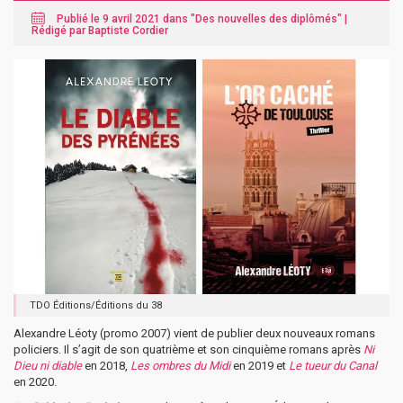
Publié le 9 avril 2021 dans "
Des nouvelles des diplômés
" |
Rédigé par Baptiste Cordier
TDO Éditions/Éditions du 38
Alexandre Léoty (promo 2007) vient de publier deux nouveaux romans
policiers. Il s’agit de son quatrième et son cinquième romans après
Ni
Dieu ni diable
en 2018,
Les ombres du Midi
en 2019 et
Le tueur du Canal
en 2020.