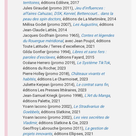
territoires
, éditions Edilivre, 2017
Jules Giraudat (promo 2011),
Jeu d’influences :
affaires Cahuzac, DSK, Kerviel, Bettencourt… dans la
peau des spin doctors
, éditions de La Martinière, 2014
Mélisa Godet (promo 2007),
Les Augustins
, éditions
Jean-Claude Lattès, 2014
Jacques Godfrain (promo 1965),
Contes et légendes
du Rouergue méridional
, avec Jean Poujol, éditions
Toute Latitude / Terres d’excellence, 2021
Gilda Gonfier (promo 1994),
Libres et sans fers :
paroles d’esclaves
, éditions Fayard, 2015
Océane Herrero (promo 2019),
Le Système TikTok
,
éditions du Rocher, 2023
Pierre Holley (promo 2018),
Châteaux vivants et
habités
, éditions Le Charmoiset, 2023
Juliette Kerjean (promo 2014),
Le contrat sans fin
,
éditions Les Presses littéraires, 2023
Jean-Samuel Kriegk (promo 1998),
L’Art du Manga
,
éditions Palette, 2021
Yoann Iacono (promo 2002),
Le Stradivarius de
Goebbels
, éditions Slatkine, 2021
Yoann Iacono (promo 2002),
Les vies secrètes de
Vladimir
, éditions Slatkine & Cie, 2023
Geoffroy Labrouche (promo 2011),
La gestion de
projets innovants
, éditions Ellipses, 2021