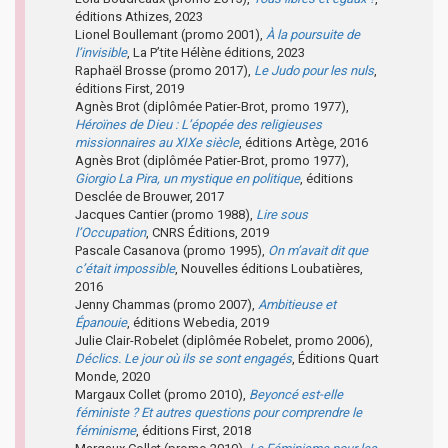
éditions Athizes, 2023
Lionel Boullemant (promo 2001),
À la poursuite de
l’invisible
, La P’tite Hélène éditions, 2023
Raphaël Brosse (promo 2017),
Le Judo pour les nuls
,
éditions First, 2019
Agnès Brot (diplômée Patier-Brot, promo 1977),
Héroïnes de Dieu : L’épopée des religieuses
missionnaires au XIXe siècle
, éditions Artège, 2016
Agnès Brot (diplômée Patier-Brot, promo 1977),
Giorgio La Pira, un mystique en politique
, éditions
Desclée de Brouwer, 2017
Jacques Cantier (promo 1988),
Lire sous
l’Occupation
, CNRS Éditions, 2019
Pascale Casanova (promo 1995),
On m’avait dit que
c’était impossible
, Nouvelles éditions Loubatières,
2016
Jenny Chammas (promo 2007),
Ambitieuse et
Épanouie
, éditions Webedia, 2019
Julie Clair-Robelet (diplômée Robelet, promo 2006),
Déclics. Le jour où ils se sont engagés
, Éditions Quart
Monde, 2020
Margaux Collet (promo 2010),
Beyoncé est-elle
féministe ? Et autres questions pour comprendre le
féminisme
, éditions First, 2018