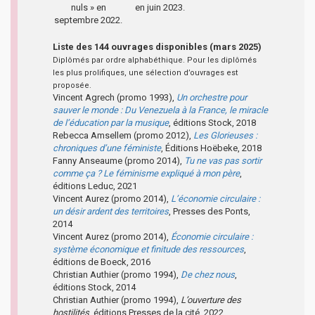
nuls » en
en juin 2023.
septembre 2022.
Liste des 144 ouvrages disponibles (mars 2025)
Diplômés par ordre alphabéthique. Pour les diplômés
les plus prolifiques, une sélection d’ouvrages est
proposée.
Vincent Agrech (promo 1993),
Un orchestre pour
sauver le monde : Du Venezuela à la France, le miracle
de l’éducation par la musique
, éditions Stock, 2018
Rebecca Amsellem (promo 2012),
Les Glorieuses :
chroniques d’une féministe
, Éditions Hoëbeke, 2018
Fanny Anseaume (promo 2014),
Tu ne vas pas sortir
comme ça ? Le féminisme expliqué à mon père
,
éditions Leduc, 2021
Vincent Aurez (promo 2014),
L’économie circulaire :
un désir ardent des territoires
, Presses des Ponts,
2014
Vincent Aurez (promo 2014),
Économie circulaire :
système économique et finitude des ressources
,
éditions de Boeck, 2016
Christian Authier (promo 1994),
De chez nous
,
éditions Stock, 2014
Christian Authier (promo 1994),
L’ouverture des
hostilités
, éditions Presses de la cité, 2022