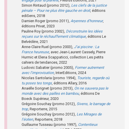
engagé pour la planète
, Fleurus Éditions, 2021
Simon Rintaud (promo 2012),
Les clefs de la justice
pénale – Pour ne plus être gauche en droit
, éditions
ediSens, 2018
Damien Roger (promo 2011),
Aryennes d’honneur
,
éditions Privat, 2023
Pauline Roy (promo 2002),
Déconstruire les idées
reçues sur le réchauffement climatique
, éditions Le
Belvédère, 2021
Anne-Claire Ruel (promo 2003),
J’ai piscine : La
France heureuse
, avec Jean-Laurent Cassely, Pierre
Hurmic et Elena Scappaticci, collection Les petits
cahiers de tendances, 2022
Ludovic Sabatier (promo 2005),
Former autrement
avec l’improvisation
, InterEditions, 2024
Nicolas Santolaria (promo 1994),
Touriste, regarde où
tu poses tes tongs
, éditions Allary, 2016
Anaëlle Sorignet (promo 2013),
On ne sauvera pas le
monde avec des pailles en bambou
, éditions De
Boeck Supérieur, 2020
Grégoire Souchay (promo 2012),
Sivens, le barrage de
trop
, Reporterre, 2015
Grégoire Souchay (promo 2012),
Les Mirages de
l’éolien
, Reporterre, 2018
Guillaume Tusseau (promo 1997),
Contentieux