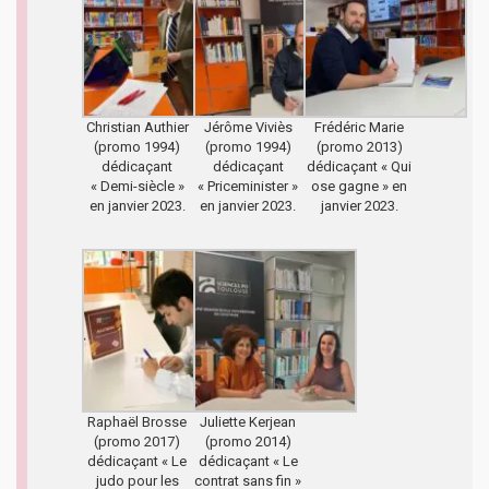
Christian Authier
Jérôme Viviès
Frédéric Marie
(promo 1994)
(promo 1994)
(promo 2013)
dédicaçant
dédicaçant
dédicaçant « Qui
« Demi-siècle »
« Priceminister »
ose gagne » en
en janvier 2023.
en janvier 2023.
janvier 2023.
Raphaël Brosse
Juliette Kerjean
(promo 2017)
(promo 2014)
dédicaçant « Le
dédicaçant « Le
judo pour les
contrat sans fin »