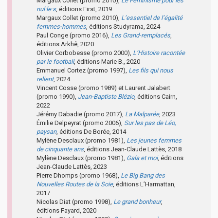
Margaux Collet (promo 2010),
Le Féminisme pour les
nul·le·s
, éditions First, 2019
Margaux Collet (promo 2010),
L’essentiel de l’égalité
femmes-hommes
, éditions Studyrama, 2024
Paul Conge (promo 2016),
Les Grand-remplacés
,
éditions Arkhê, 2020
Olivier Corbobesse (promo 2000),
L’Histoire racontée
par le football
, éditions Marie B., 2020
Emmanuel Cortez (promo 1997),
Les fils qui nous
relient
, 2024
Vincent Cosse (promo 1989) et Laurent Jalabert
(promo 1990),
Jean-Baptiste Blézio
, éditions Cairn,
2022
Jérémy Dabadie (promo 2017),
La Malparée
, 2023
Émilie Delpeyrat (promo 2006),
Sur les pas de Léo,
paysan
, éditions De Borée, 2014
Mylène Desclaux (promo 1981),
Les jeunes femmes
de cinquante ans
, éditions Jean-Claude Lattès, 2018
Mylène Desclaux (promo 1981),
Gala et moi
, éditions
Jean-Claude Lattès, 2023
Pierre Dhomps (promo 1968),
Le Big Bang des
Nouvelles Routes de la Soie
, éditions L’Harmattan,
2017
Nicolas Diat (promo 1998),
Le grand bonheur
,
éditions Fayard, 2020