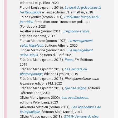
éditions Le Lys Bleu, 2023
Florent Louise (promo 2016),
Le droit de grâce sous la
Ve République
en aux éditions L’Harmattan, 2018
Loise Lyonnet (promo 2021),
L’industrie française du
jeu vidéo
, Fondation pour l’innovation politique
(Fondapol), 2023
Agathe Maire (promo 2011),
L’hypnose et moi
,
éditions Ipanema, 2017
Florian Mantione (promo 1973),
Le management
selon Napoléon
, éditions Athéna, 2020
Florian Mantione (promo 1973),
Le management
selon Jésus
, éditions du Cerf, 2021
Frédéric Marie (promo 2013),
Paras
, FM Éditions,
2019
Frédéric Marie (promo 2013),
Les secrets du
photoreportage
, éditions Eyrolles, 2019
Frédéric Marie (promo 2013),
Photojournalisme sans
la presse
, éditions FM, 2022
Frédéric Marie (promo 2013),
Qui ose gagne
, éditions
Défense Zone, 2023
Olivier Marty (promo 2000),
Les académiques
,
éditions Peter Lang, 2023
Alexandra Mathieu (promo 2004),
Les Abandonnés de
la République
, éditions Albin Michel, 2014
Olivier Mauco (promo 2013),
GTA IV, l’envers du rêve