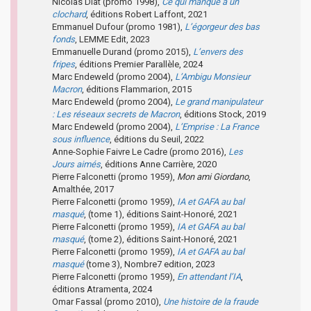
Nicolas Diat (promo 1998),
Ce qui manque à un
clochard
, éditions Robert Laffont, 2021
Emmanuel Dufour (promo 1981),
L’égorgeur des bas
fonds
, LEMME Edit, 2023
Emmanuelle Durand (promo 2015),
L’envers des
fripes
, éditions Premier Parallèle, 2024
Marc Endeweld (promo 2004),
L’Ambigu Monsieur
Macron
, éditions Flammarion, 2015
Marc Endeweld (promo 2004),
Le grand manipulateur
: Les réseaux secrets de Macron
, éditions Stock, 2019
Marc Endeweld (promo 2004),
L’Emprise : La France
sous influence
, éditions du Seuil, 2022
Anne-Sophie Faivre Le Cadre (promo 2016),
Les
Jours aimés
, éditions Anne Carrière, 2020
Pierre Falconetti (promo 1959),
Mon ami Giordano
,
Amalthée, 2017
Pierre Falconetti (promo 1959),
IA et GAFA au bal
masqué
, (tome 1), éditions Saint-Honoré, 2021
Pierre Falconetti (promo 1959),
IA et GAFA au bal
masqué
, (tome 2), éditions Saint-Honoré, 2021
Pierre Falconetti (promo 1959),
IA et GAFA au bal
masqué
(tome 3), Nombre7 edition, 2023
Pierre Falconetti (promo 1959),
En attendant l’IA
,
éditions Atramenta, 2024
Omar Fassal (promo 2010),
Une histoire de la fraude