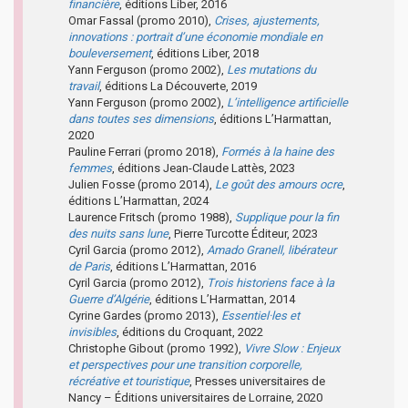
financière
, éditions Liber, 2016
Omar Fassal (promo 2010),
Crises, ajustements,
innovations : portrait d’une économie mondiale en
bouleversement
, éditions Liber, 2018
Yann Ferguson (promo 2002),
Les mutations du
travail
, éditions La Découverte, 2019
Yann Ferguson (promo 2002),
L’intelligence artificielle
dans toutes ses dimensions
, éditions L’Harmattan,
2020
Pauline Ferrari (promo 2018),
Formés à la haine des
femmes
, éditions Jean-Claude Lattès, 2023
Julien Fosse (promo 2014),
Le goût des amours ocre
,
éditions L’Harmattan, 2024
Laurence Fritsch (promo 1988),
Supplique pour la fin
des nuits sans lune
, Pierre Turcotte Éditeur, 2023
Cyril Garcia (promo 2012),
Amado Granell, libérateur
de Paris
, éditions L’Harmattan, 2016
Cyril Garcia (promo 2012),
Trois historiens face à la
Guerre d’Algérie
, éditions L’Harmattan, 2014
Cyrine Gardes (promo 2013),
Essentiel·les et
invisibles
, éditions du Croquant, 2022
Christophe Gibout (promo 1992),
Vivre Slow : Enjeux
et perspectives pour une transition corporelle,
récréative et touristique
, Presses universitaires de
Nancy – Éditions universitaires de Lorraine, 2020