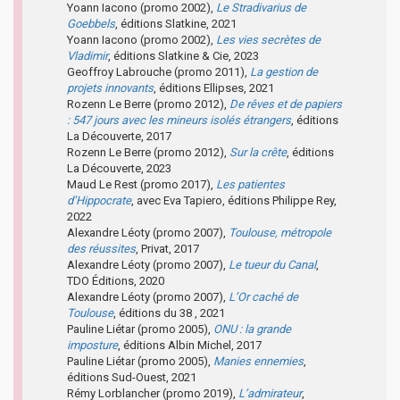
Yoann Iacono (promo 2002),
Le Stradivarius de
Goebbels
, éditions Slatkine, 2021
Yoann Iacono (promo 2002),
Les vies secrètes de
Vladimir
, éditions Slatkine & Cie, 2023
Geoffroy Labrouche (promo 2011),
La gestion de
projets innovants
, éditions Ellipses, 2021
Rozenn Le Berre (promo 2012),
De rêves et de papiers
: 547 jours avec les mineurs isolés étrangers
, éditions
La Découverte, 2017
Rozenn Le Berre (promo 2012),
Sur la crête
, éditions
La Découverte, 2023
Maud Le Rest (promo 2017),
Les patientes
d’Hippocrate
, avec Eva Tapiero, éditions Philippe Rey,
2022
Alexandre Léoty (promo 2007),
Toulouse, métropole
des réussites
, Privat, 2017
Alexandre Léoty (promo 2007),
Le tueur du Canal
,
TDO Éditions, 2020
Alexandre Léoty (promo 2007),
L’Or caché de
Toulouse
, éditions du 38 , 2021
Pauline Liétar (promo 2005),
ONU : la grande
imposture
, éditions Albin Michel, 2017
Pauline Liétar (promo 2005),
Manies ennemies
,
éditions Sud-Ouest, 2021
Rémy Lorblancher (promo 2019),
L’admirateur
,