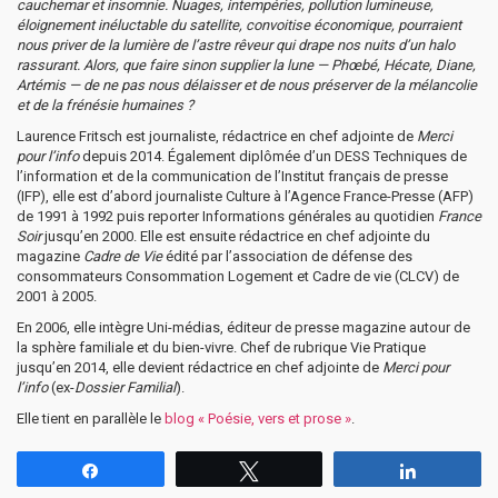
cauchemar et insomnie. Nuages, intempéries, pollution lumineuse,
éloignement inéluctable du satellite, convoitise économique, pourraient
nous priver de la lumière de l’astre rêveur qui drape nos nuits d’un halo
rassurant. Alors, que faire sinon supplier la lune — Phœbé, Hécate, Diane,
Artémis — de ne pas nous délaisser et de nous préserver de la mélancolie
et de la frénésie humaines ?
Laurence Fritsch est journaliste, rédactrice en chef adjointe de
Merci
pour l’info
depuis 2014. Également diplômée d’un DESS Techniques de
l’information et de la communication de l’Institut français de presse
(IFP), elle est d’abord journaliste Culture à l’Agence France-Presse (AFP)
de 1991 à 1992 puis reporter Informations générales au quotidien
France
Soir
jusqu’en 2000. Elle est ensuite rédactrice en chef adjointe du
magazine
Cadre de Vie
édité par l’association de défense des
consommateurs Consommation Logement et Cadre de vie (CLCV) de
2001 à 2005.
En 2006, elle intègre Uni-médias, éditeur de presse magazine autour de
la sphère familiale et du bien-vivre. Chef de rubrique Vie Pratique
jusqu’en 2014, elle devient rédactrice en chef adjointe de
Merci pour
l’info
(ex-
Dossier Familial
).
Elle tient en parallèle le
blog « Poésie, vers et prose »
.
Partagez
Tweetez
Partagez