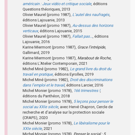
américain : Jeux vidéo et critique sociale
, éditions
Questions théoriques, 2013
Olivier Maurel (promo 1987),
L’autel des naufragés
,
éditions Lajouanie, 2013
Olivier Maurel (promo 1987),
Au-dessus des horizons
verticaux
, éditions Lajouanie, 2015
Olivier Maurel (promo 1987),
Fallait pas…
, éditions
Lajouanie, 2016
Karine Miermont (promo 1987),
Grace l’intrépide
,
Gallimard, 2019
Karine Miermont (promo 1987),
Marabout de Roche
,
éditions L’Atelier Contemporain, 2021
Michel Miné (promo 1982),
Le grand livre du droit du
travail en pratique
, éditions Eyrolles, 2019
Michel Miné (promo 1982),
Droit des discriminations
dans l’emploi et le travail
, éditions Larcier, 2016
Michel Monier (promo 1978),
166 trimestres !
,
éditions du Panthéon, 2018
Michel Monier (promo 1978),
5 leçons pour penser le
social au XXIe siècle
, avec Hervé Chapron, Cercle de
recherche et d’analyse sur la protection sociale
(CRAPS), 2020
Michel Monier (promo 1978),
Le libéralisme pour le
XXIe siècle
, 2021
Michel Monier (promo 1978),
Penser le social : 5