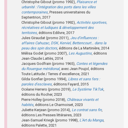
Christophe Gibout (promo 1992),
Plaisance et
urbanité : l’intégration des ports dans les villes
contemporaines
, Presses universitaires du
Septentrion, 2017
Christophe Gibout (promo 1992),
Activités sportives,
récréatives et ludiques & développement des
territoires
, éditions Edilivre, 2017
Jules Giraudat (promo 2011),
Jeu d’influences :
affaires Cahuzac, DSK, Kerviel, Bettencourt… dans la
peau des spin doctors
, éditions de La Martinière, 2014
Mélisa Godet (promo 2007),
Les Augustins
, éditions
Jean-Claude Lattès, 2014
Jacques Godfrain (promo 1965),
Contes et légendes
du Rouergue méridional
, avec Jean Poujol, éditions
Toute Latitude / Terres d’excellence, 2021
Gilda Gonfier (promo 1994),
Libres et sans fers :
paroles d’esclaves
, éditions Fayard, 2015
Océane Herrero (promo 2019),
Le Système TikTok
,
éditions du Rocher, 2023
Pierre Holley (promo 2018),
Châteaux vivants et
habités
, éditions Le Charmoiset, 2023
Juliette Kerjean (promo 2014),
Le contrat sans fin
,
éditions Les Presses littéraires, 2023
Jean-Samuel Kriegk (promo 1998),
L’Art du Manga
,
éditions Palette, 2021