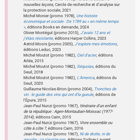
nouvelles leçons
, Cercle de recherche et d’analyse sur
la protection sociale, 2021
Michel Monier (promo 1978),
Une histoire
économique et sociale : De 1789 au « en même temps
»
, éditions Books en demande, 2024
Olivier Montégut (promo 2015),
J’avais 12 ans et
j’étais résistante
, éditions Harper Collins, 2023
Astrid Moors (promo 2005),
J’explore mes émotions
,
éditions Leduc, 2023
Michel Moutot (promo 1982),
Ciel d’acier
, éditions
Arléa, 2015
Michel Moutot (promo 1982),
Séquoias
, éditions du
Seuil, 2018
Michel Moutot (promo 1982),
L’America
, éditions du
Seuil, 2020
Guillaume Nicolas-Brion (promo 2004),
Tronches de
vin : le guide des vins qui ont d’la gueule
, éditions de
l’Épure, 2015
Jean-Paul Nunzi (promo 1967),
Itinéraire d’un enfant
de la république : Agen-Montauban-Moissac (1977-
2014)
, éditions Cairn, 2015
Jean-Paul Nunzi (promo 1967),
Vivre ensemble ou
côte à côte ?
, éditions Cairn, 2016
Jean-Paul Nunzi (promo 1967),
Ni de droite, ni de
gauche : ça n’existe pas
, éditions Sydney Laurent,