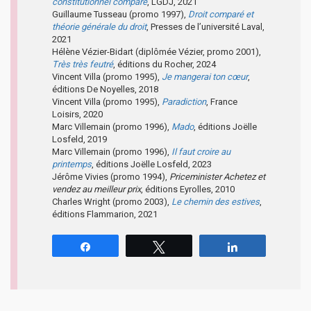
constitutionnel comparé
, LGDJ, 2021
Guillaume Tusseau (promo 1997),
Droit comparé et
théorie générale du droit
, Presses de l’université Laval,
2021
Hélène Vézier-Bidart (diplômée Vézier, promo 2001),
Très très feutré
, éditions du Rocher, 2024
Vincent Villa (promo 1995),
Je mangerai ton cœur
,
éditions De Noyelles, 2018
Vincent Villa (promo 1995),
Paradiction
, France
Loisirs, 2020
Marc Villemain (promo 1996),
Mado
, éditions Joëlle
Losfeld, 2019
Marc Villemain (promo 1996),
Il faut croire au
printemps
, éditions Joëlle Losfeld, 2023
Jérôme Vivies (promo 1994),
Priceminister Achetez et
vendez au meilleur prix
, éditions Eyrolles, 2010
Charles Wright (promo 2003),
Le chemin des estives
,
éditions Flammarion, 2021
Partagez
Tweetez
Partagez