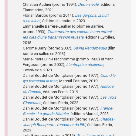
Christian Authier (promo 1994),
Demi-siècle
, éditions
Flammarion, 2021
Florian Bardou (promo 2014),
Les garçons, la nuit,
s’envolent
, éditions Lunatique, 2023
Emmanuelle Barrère-Leullier (diplômée Barrère,
promo 1993),
Transmettre des valeurs à son enfant :
les clés d’une transmission réussie
, éditions Eyrolles,
2018
Gérome Barry (promo 2007),
Swing Rendez-vous
(film
sortie en salles en 2023)
Marie-Pierre Blin-Franchomme (promo 1988) et Yann
Ferguson (promo 2002),
L’entreprise résiliente
,
LexisNexis, 2023
Daniel Boudet de Montplaisir (promo 1977),
Quand le
lys terrassait la rose
, Mareuil Éditions, 2019
Daniel Boudet de Montplaisir (promo 1977),
Histoire
du Canada
, éditions Perrin, 2019
Daniel Boudet de Montplaisir (promo 1977),
Les Trois
Glorieuses
, éditions Perrin, 2022
Daniel Boudet de Montplaisir (promo 1977),
France-
Russie : La grande Histoire
, éditions Mareuil, 2023
Daniel Boudet de Montplaisir (promo 1977),
Charles-
Joseph Bonaparte : fondateur du FBI
, éditions Perrin,
2023
Lola Boudreaux (promo 2015),
Tous libres et égaux ?
,