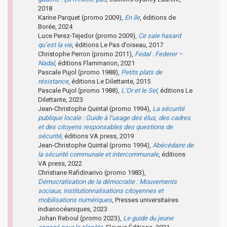
2018
Karine Parquet (promo 2009),
En île
, éditions de
Borée, 2024
Luce Perez-Tejedor (promo 2009),
Ce sale hasard
qu’est la vie
, éditions Le Pas d’oiseau, 2017
Christophe Perron (promo 2011),
Fedal : Federer –
Nadal
, éditions Flammarion, 2021
Pascale Pujol (promo 1988),
Petits plats de
résistance
, éditions Le Dilettante, 2015
Pascale Pujol (promo 1988),
L’Or et le Sel
, éditions Le
Dilettante, 2023
Jean-Christophe Quintal (promo 1994),
La sécurité
publique locale : Guide à l’usage des élus, des cadres
et des citoyens responsables des questions de
sécurité
, éditions VA press, 2019
Jean-Christophe Quintal (promo 1994),
Abécédaire de
la sécurité communale et intercommunale
, éditions
VA press, 2022
Christiane Rafidinarivo (promo 1983),
Démocratisation de la démocratie : Mouvements
sociaux, institutionnalisations citoyennes et
mobilisations numériques
, Presses universitaires
indianocéaniques, 2023
Johan Reboul (promo 2023),
Le guide du jeune