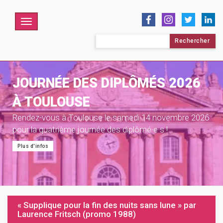
Menu
Rechercher :
JOURNÉE DES DIPLÔMÉS 2026
À TOULOUSE
Rendez-vous à Toulouse le samedi 14 novembre 2026
pour la quatrième journée des diplômé·e·s !
Plus d'infos
« Supplique pour la fin des nuits sans lune » par
Laurence Fritsch (promo 1988)